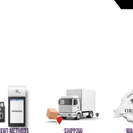
ีการชำระเงิน
การจัดส่ง
การร
ent Methods
Shipping
Wa