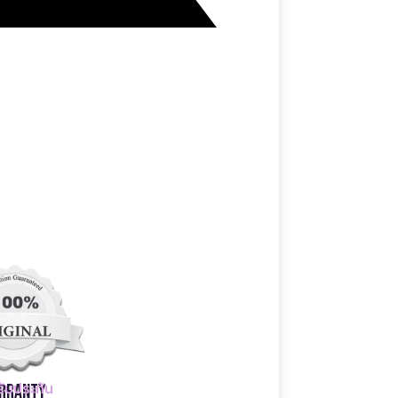
ับประกัน
rranty