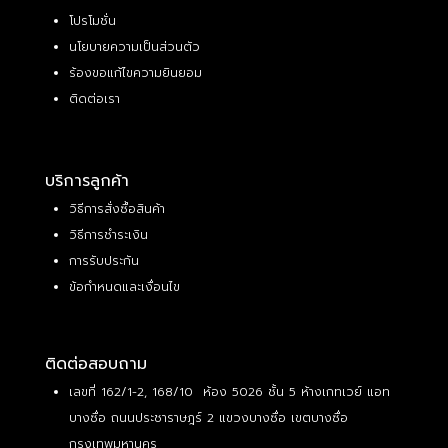
โปรโมชั่น
นโยบายความเป็นส่วนตัว
ร้องขอแก้ไขความยินยอม
ติดต่อเรา
บริการลูกค้า
วิธีการสั่งซื้อสินค้า
วิธีการชำระเงิน
การรับประกัน
ข้อกำหนดและเงื่อนไข
ติดต่อสอบถาม
เลขที่ 162/1-2, 168/10 ห้อง 5026 ชั้น 5 ห้างเกทเวย์ แอท
บางซื่อ ถนนประชาราษฎร์ 2 แขวงบางซื่อ เขตบางซื่อ
กรุงเทพมหานคร