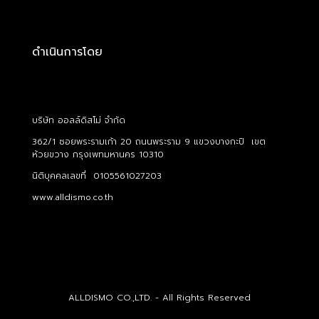
ดำเนินการโดย
บริษัท ออลล์ดิสโม่ จำกัด
362/1 ซอยพระรามเก้า 20 ถนนพระราม 9 แขวงบางกะปิ เขต
ห้วยขวาง กรุงเพทมหานคร 10310
นิติบุคคลเลขที่ 0105561027203
www.alldismo.co.th
ALLDISMO CO.,LTD. - All Rights Reserved