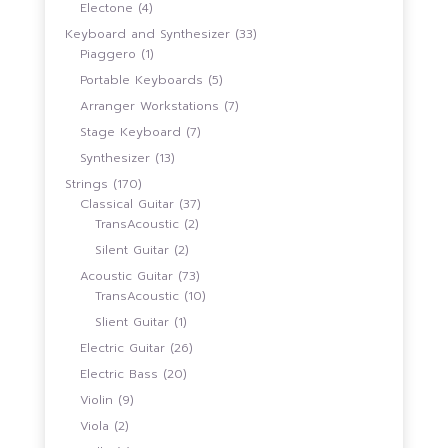
สินค้า
4
Electone
4
สินค้า
33
Keyboard and Synthesizer
33
1
สินค้า
Piaggero
1
สินค้า
5
Portable Keyboards
5
สินค้า
7
Arranger Workstations
7
สินค้า
7
Stage Keyboard
7
สินค้า
13
Synthesizer
13
สินค้า
170
Strings
170
สินค้า
37
Classical Guitar
37
2
สินค้า
TransAcoustic
2
สินค้า
2
Silent Guitar
2
สินค้า
73
Acoustic Guitar
73
สินค้า
10
TransAcoustic
10
สินค้า
1
Slient Guitar
1
สินค้า
26
Electric Guitar
26
สินค้า
20
Electric Bass
20
สินค้า
9
Violin
9
สินค้า
2
Viola
2
สินค้า