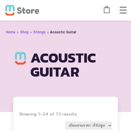
Home
»
Shop
»
Strings
»
Acoustic Guitar
ACOUSTIC
GUITAR
Sorted
Showing 1–24 of 73 results
by
price: