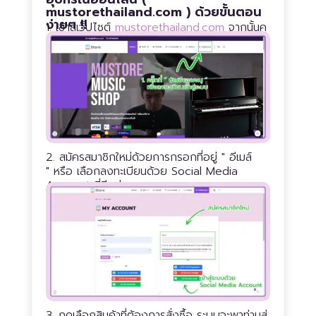
mustorethailand.com ) ด้วยขั้นตอน
ง่ายๆ !!
1. เข้าสู่เว็ปไซต์
mustorethailand.com
จากนั้นค
ลิ๊กที่ " บัญชีของคุณ "
2. สมัครสมาชิกใหม่ด้วยการกรอกที่อยู่
" อีเมล์
"
หรือ เลือกลงทะเบียนด้วย
Social Media
Account
ที่มีอยู่
3. กดเลือกสินค้าที่ต้องการสั่งซื้อ ระบบจะพาท่านสู่