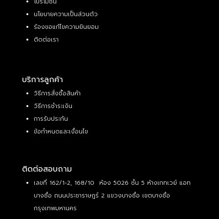
โปรโมชั่น
นโยบายความเป็นส่วนตัว
ร้องขอแก้ไขความยินยอม
ติดต่อเรา
บริการลูกค้า
วิธีการสั่งซื้อสินค้า
วิธีการชำระเงิน
การรับประกัน
ข้อกำหนดและเงื่อนไข
ติดต่อสอบถาม
เลขที่ 162/1-2, 168/10 ห้อง 5026 ชั้น 5 ห้างเกทเวย์ แอท
บางซื่อ ถนนประชาราษฎร์ 2 แขวงบางซื่อ เขตบางซื่อ
กรุงเทพมหานคร