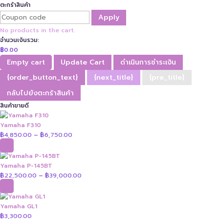
ตะกร้าสินค้า
Apply
No products in the cart.
จำนวนเงินรวม:
฿
0.00
Empty cart
Update Cart
ดำเนินการชำระเงิน
{order_button_text}
{next_title}
{pre_title}
กลับไปยังตะกร้าสินค้า
สินค้าขายดี
Yamaha F310
฿
4,850.00
฿
6,750.00
Price
–
range:
฿4,850.00
through
Yamaha P-145BT
฿6,750.00
฿
22,500.00
฿
39,000.00
Price
–
range:
฿22,500.00
through
Yamaha GL1
฿39,000.00
฿
3,300.00