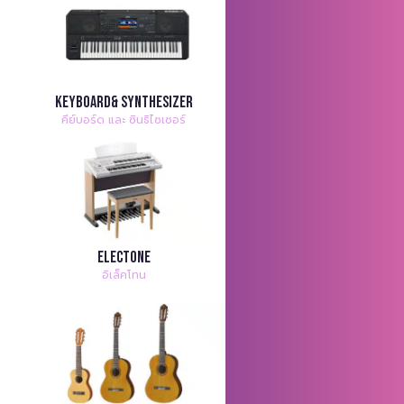
Keyboard& Synthesizer
คีย์บอร์ด และ ซินธิไซเซอร์
Electone
อิเล็คโทน