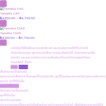
Yamaha C40
฿
4,850.00
฿
6,750.00
Price
–
range:
฿4,850.00
through
Yamaha CS40
฿6,750.00
฿
4,100.00
฿
5,700.00
Price
–
range:
฿4,100.00
เราใช้คุกกี้เพื่อพัฒนาประสิทธิภาพ และประสบการณ์ที่ดีในการใช้
through
เว็บไซต์ของคุณ คุณสามารถศึกษารายละเอียดได้ที่
นโยบายความเป็น
฿5,700.00
ส่วนตัว
และสามารถจัดการความเป็นส่วนตัวเองได้ของคุณได้เอง
โดยคลิกที่
ตั้งค่า
ตั้งค่า
ยอมรับ
ตั้งค่าความเป็นส่วนตัว
คุณสามารถเลือกการตั้งค่าคุกกี้โดยเปิด/ปิด คุกกี้ในแต่ละประเภทได้ตามความต้องการ
ยกเว้น คุกกี้ที่จำเป็น
ยอมรับทั้งหมด
จัดการความเป็นส่วนตัว
คุกกี้ที่จำเป็น
เปิดใช้งานตลอด
ประเภทของคุกกี้มีความจำเป็นสำหรับการทำงานของเว็บไซต์ เพื่อให้คุณสามารถใช้ได้