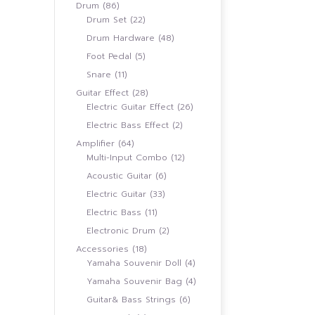
สินค้า
86
Drum
86
สินค้า
22
Drum Set
22
สินค้า
48
Drum Hardware
48
สินค้า
5
Foot Pedal
5
สินค้า
11
Snare
11
สินค้า
28
Guitar Effect
28
สินค้า
26
Electric Guitar Effect
26
สินค้า
2
Electric Bass Effect
2
สินค้า
64
Amplifier
64
สินค้า
12
Multi-Input Combo
12
สินค้า
6
Acoustic Guitar
6
สินค้า
33
Electric Guitar
33
สินค้า
11
Electric Bass
11
สินค้า
2
Electronic Drum
2
สินค้า
18
Accessories
18
สินค้า
4
Yamaha Souvenir Doll
4
สินค้า
4
Yamaha Souvenir Bag
4
สินค้า
6
Guitar& Bass Strings
6
สินค้า