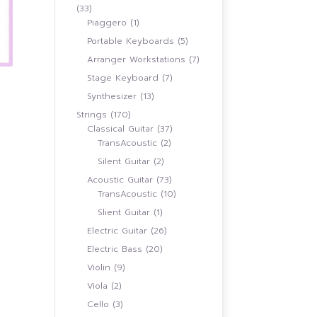
33
33
สินค้า
1
Piaggero
1
สินค้า
5
Portable Keyboards
5
สินค้า
7
Arranger Workstations
7
สินค้า
7
Stage Keyboard
7
สินค้า
13
Synthesizer
13
สินค้า
170
Strings
170
0.00
สินค้า
37
Classical Guitar
37
h
0.00
2
สินค้า
TransAcoustic
2
สินค้า
2
Silent Guitar
2
สินค้า
73
Acoustic Guitar
73
สินค้า
10
TransAcoustic
10
สินค้า
1
Slient Guitar
1
สินค้า
26
Electric Guitar
26
สินค้า
20
Electric Bass
20
สินค้า
9
Violin
9
สินค้า
2
Viola
2
สินค้า
3
Cello
3