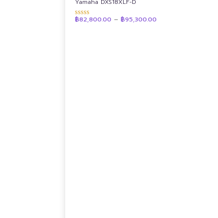
Yamaha DXS18XLF-D
Price
฿
82,800.00
–
฿
95,300.00
ให้คะแนน
range:
4.88
฿82,800.00
ตั้งแต่ 1-5
through
คะแนน
฿95,300.00