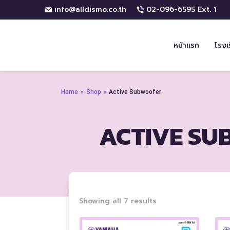
info@alldismo.co.th
02-096-6595 Ext. 1
หน้าแรก
โรงเ
Home
»
Shop
»
Active Subwoofer
ACTIVE SU
Sorted
Showing all 7 results
by
price: