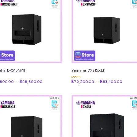
ha DXS15MKII
Yamaha DXS15XLF
Price
Price
,800.00
–
฿
68,800.00
฿
72,500.00
–
฿
83,400.00
แนน
ให้คะแนน
range:
range:
4.89
฿59,800.00
฿72,50
 1-5
ตั้งแต่ 1-5
through
throug
น
คะแนน
฿68,800.00
฿83,40