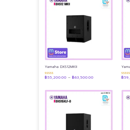
low
to
high
Yamaha DXS12MKII
Yama
Price
฿
55,200.00
–
฿
63,500.00
฿
59
ให้คะแนน
ให้คะ
range:
4.89
4.92
฿55,200.00
ตั้งแต่ 1-5
ตั้งแต่
through
คะแนน
คะแน
฿63,500.00