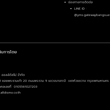
ช่องทางการติดต่อ
LINE ID :
@yms.gatewaybangsue
นินการโดย
ท ออลล์ดิสโม่ จำกัด
1 ซอยพระรามเก้า 20 ถนนพระราม 9 แขวงบางกะปิ เขตห้วยขวาง กรุงเพทมหานคร
บุคคลเลขที่ 0105561027203
alldismo.co.th