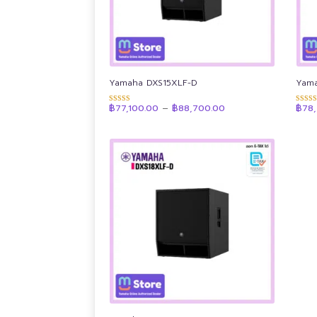
Yamaha DXS15XLF-D
Yama
Price
฿
77,100.00
–
฿
88,700.00
฿
78
ให้คะแนน
ให้คะ
range:
4.92
4.90
฿77,100.00
ตั้งแต่ 1-5
ตั้งแต่
through
คะแนน
คะแน
฿88,700.00