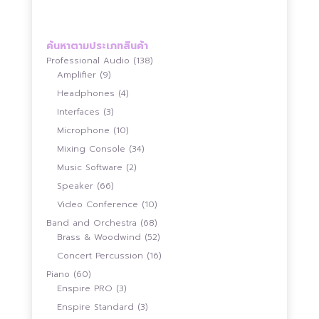
คะแนน
ค้นหาตามประเภทสินค้า
138
Professional Audio
138
9
สินค้า
Amplifier
9
สินค้า
4
Headphones
4
สินค้า
3
Interfaces
3
สินค้า
10
Microphone
10
สินค้า
34
Mixing Console
34
สินค้า
2
Music Software
2
สินค้า
66
Speaker
66
สินค้า
10
Video Conference
10
สินค้า
68
Band and Orchestra
68
สินค้า
52
Brass & Woodwind
52
สินค้า
16
Concert Percussion
16
สินค้า
60
Piano
60
สินค้า
3
Enspire PRO
3
สินค้า
3
Enspire Standard
3