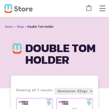
Home
»
Shop
»
Double Tom Holder
DOUBLE TOM
HOLDER
Sorted
Showing all 3 results
by
price:
low