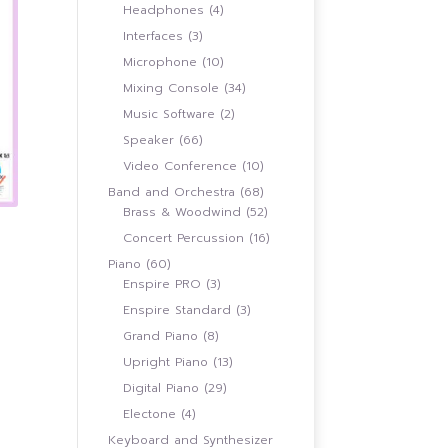
สินค้า
4
Headphones
4
สินค้า
3
Interfaces
3
สินค้า
10
Microphone
10
สินค้า
34
Mixing Console
34
สินค้า
2
Music Software
2
สินค้า
66
Speaker
66
สินค้า
10
Video Conference
10
สินค้า
68
Band and Orchestra
68
สินค้า
52
Brass & Woodwind
52
สินค้า
16
Concert Percussion
16
สินค้า
60
Piano
60
t
สินค้า
3
Enspire PRO
3
00.00.
สินค้า
3
Enspire Standard
3
สินค้า
8
Grand Piano
8
สินค้า
13
Upright Piano
13
สินค้า
29
Digital Piano
29
สินค้า
4
Electone
4
สินค้า
Keyboard and Synthesizer