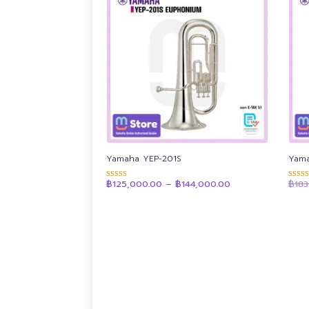
low
to
high
Yamaha YEP-201S
Yama
Price
฿
125,000.00
–
฿
144,000.00
฿
18
ให้คะแนน
ให้คะ
range:
4.89
4.90
฿125,000.00
ตั้งแต่ 1-5
ตั้งแต่
through
คะแนน
คะแน
฿144,000.00