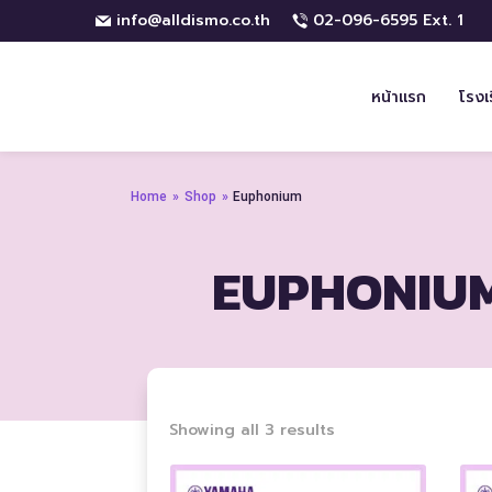
info@alldismo.co.th
02-096-6595 Ext. 1
หน้าแรก
โรงเ
Home
»
Shop
»
Euphonium
EUPHONIU
Sorted
Showing all 3 results
by
price: