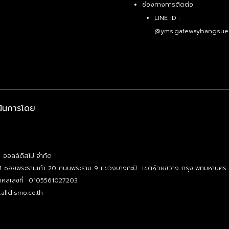
ช่องทางการติดต่อ
LINE ID :
@yms.gatewaybangsue
นินการโดย
ท ออลล์ดิสโม่ จำกัด
1 ซอยพระรามเก้า 20 ถนนพระราม 9 แขวงบางกะปิ เขตห้วยขวาง กรุงเพทมหานคร
บุคคลเลขที่ 0105561027203
alldismo.co.th