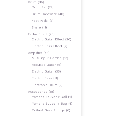
สินค้า
86
Drum
86
สินค้า
22
Drum Set
22
สินค้า
48
Drum Hardware
48
สินค้า
5
Foot Pedal
5
สินค้า
11
Snare
11
สินค้า
28
Guitar Effect
28
สินค้า
26
Electric Guitar Effect
26
สินค้า
2
Electric Bass Effect
2
สินค้า
64
Amplifier
64
สินค้า
12
Multi-Input Combo
12
สินค้า
6
Acoustic Guitar
6
สินค้า
33
Electric Guitar
33
สินค้า
11
Electric Bass
11
สินค้า
2
Electronic Drum
2
สินค้า
18
Accessories
18
สินค้า
4
Yamaha Souvenir Doll
4
สินค้า
4
Yamaha Souvenir Bag
4
สินค้า
6
Guitar& Bass Strings
6
สินค้า