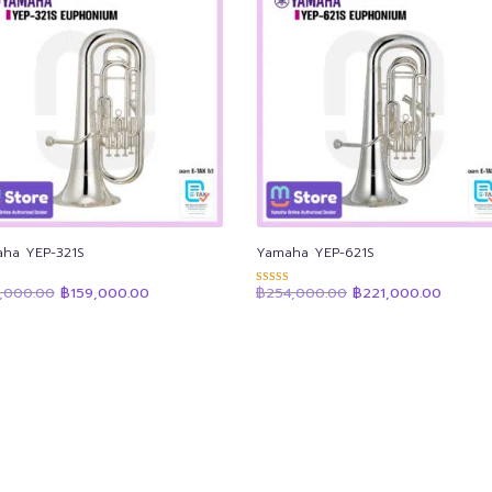
ha YEP-321S
Yamaha YEP-621S
Original
Current
Original
Curren
3,000.00
฿
159,000.00
฿
254,000.00
฿
221,000.00
แนน
ให้คะแนน
price
price
price
price
4.91
was:
is:
was:
is:
 1-5
ตั้งแต่ 1-5
฿183,000.00.
฿159,000.00.
฿254,000.00.
฿221,0
น
คะแนน