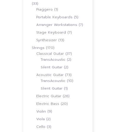
33
33
สินค้า
1
Piaggero
1
สินค้า
5
Portable Keyboards
5
สินค้า
7
Arranger Workstations
7
สินค้า
7
Stage Keyboard
7
สินค้า
13
Synthesizer
13
สินค้า
170
Strings
170
สินค้า
37
Classical Guitar
37
2
สินค้า
TransAcoustic
2
สินค้า
2
Silent Guitar
2
สินค้า
73
Acoustic Guitar
73
สินค้า
10
TransAcoustic
10
สินค้า
1
Slient Guitar
1
สินค้า
26
Electric Guitar
26
สินค้า
20
Electric Bass
20
สินค้า
9
Violin
9
สินค้า
2
Viola
2
สินค้า
3
Cello
3