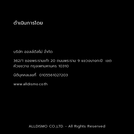
ดำเนินการโดย
บริษัท ออลล์ดิสโม่ จำกัด
362/1 ซอยพระรามเก้า 20 ถนนพระราม 9 แขวงบางกะปิ เขต
ห้วยขวาง กรุงเพทมหานคร 10310
นิติบุคคลเลขที่ 0105561027203
www.alldismo.co.th
ALLDISMO CO.,LTD. - All Rights Reserved