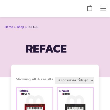
Home
»
Shop
»
REFACE
REFACE
Sorted
Showing all 4 results
by
price:
low
to
high