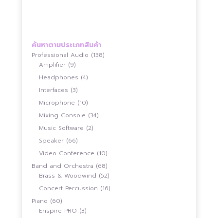
through
through
฿28,500.00
฿28,500.00
ค้นหาตามประเภทสินค้า
138
Professional Audio
138
9
สินค้า
Amplifier
9
สินค้า
4
Headphones
4
สินค้า
3
Interfaces
3
สินค้า
10
Microphone
10
สินค้า
34
Mixing Console
34
สินค้า
2
Music Software
2
สินค้า
66
Speaker
66
สินค้า
10
Video Conference
10
สินค้า
68
Band and Orchestra
68
สินค้า
52
Brass & Woodwind
52
สินค้า
16
Concert Percussion
16
สินค้า
60
Piano
60
สินค้า
3
Enspire PRO
3