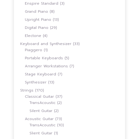
สินค้า
3
Enspire Standard
3
สินค้า
8
Grand Piano
8
สินค้า
13
Upright Piano
13
สินค้า
29
Digital Piano
29
สินค้า
4
Electone
4
สินค้า
33
Keyboard and Synthesizer
33
1
สินค้า
Piaggero
1
สินค้า
5
Portable Keyboards
5
สินค้า
7
Arranger Workstations
7
สินค้า
7
Stage Keyboard
7
สินค้า
13
Synthesizer
13
สินค้า
170
Strings
170
สินค้า
37
Classical Guitar
37
2
สินค้า
TransAcoustic
2
สินค้า
2
Silent Guitar
2
สินค้า
73
Acoustic Guitar
73
สินค้า
10
TransAcoustic
10
สินค้า
1
Slient Guitar
1
สินค้า