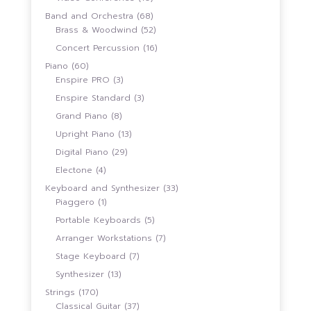
สินค้า
68
Band and Orchestra
68
สินค้า
52
Brass & Woodwind
52
สินค้า
16
Concert Percussion
16
สินค้า
60
Piano
60
สินค้า
3
Enspire PRO
3
สินค้า
3
Enspire Standard
3
สินค้า
8
Grand Piano
8
สินค้า
13
Upright Piano
13
สินค้า
29
Digital Piano
29
สินค้า
4
Electone
4
สินค้า
33
Keyboard and Synthesizer
33
1
สินค้า
Piaggero
1
สินค้า
5
Portable Keyboards
5
สินค้า
7
Arranger Workstations
7
สินค้า
7
Stage Keyboard
7
สินค้า
13
Synthesizer
13
สินค้า
170
Strings
170
สินค้า
37
Classical Guitar
37