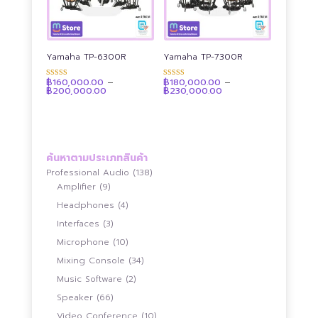
Yamaha TP-6300R
Yamaha TP-7300R
฿
160,000.00
–
฿
180,000.00
–
ให้คะแนน
ให้คะแนน
Price
Price
฿
200,000.00
฿
230,000.00
4.92
4.92
range:
range:
ตั้งแต่ 1-5
ตั้งแต่ 1-5
฿160,000.00
฿180,000.00
คะแนน
คะแนน
through
through
฿200,000.00
฿230,000.00
ค้นหาตามประเภทสินค้า
138
Professional Audio
138
9
สินค้า
Amplifier
9
สินค้า
4
Headphones
4
สินค้า
3
Interfaces
3
สินค้า
10
Microphone
10
สินค้า
34
Mixing Console
34
สินค้า
2
Music Software
2
สินค้า
66
Speaker
66
สินค้า
10
Video Conference
10