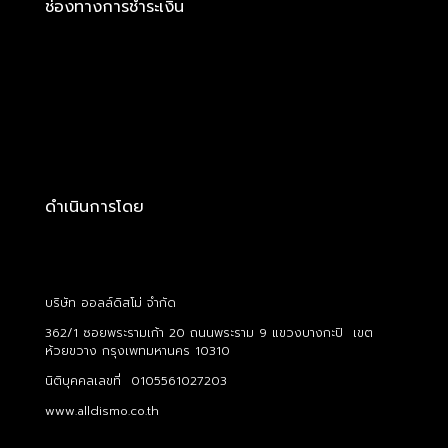
ช่องทางการชำระเงิน
ดำเนินการโดย
บริษัท ออลล์ดิสโม่ จำกัด
362/1 ซอยพระรามเก้า 20 ถนนพระราม 9 แขวงบางกะปิ เขต
ห้วยขวาง กรุงเพทมหานคร 10310
นิติบุคคลเลขที่ 0105561027203
www.alldismo.co.th