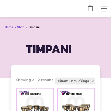
Home
»
Shop
»
Timpani
TIMPANI
Sorted
Showing all 2 results
by
price:
low
to
high