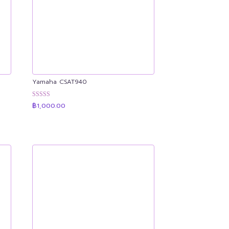
Yamaha CSAT940
ให้คะแนน
฿
1,000.00
4.91
0
ตั้งแต่ 1-5
คะแนน
0