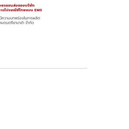
วยรถขนส่งของบริษัท
ริการไปรษณีย์ไทยแบบ EMS
รณีความบกพร่องในการผลิต
ยามดนตรียามาฮ่า จำกัด