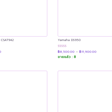
 CSAT942
Yamaha DS950
Price
น
ให้คะแนน
0
฿
8,500.00
–
฿
11,900.00
range:
4.89
฿8,500.0
ขายแล้ว : 8
ตั้งแต่ 1-5
through
คะแนน
฿11,900.0