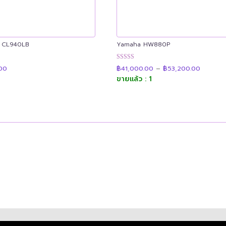
 CL940LB
Yamaha HW880P
Price
น
ให้คะแนน
.00
฿
41,000.00
–
฿
53,200.00
range:
4.89
฿41,000
ขายแล้ว : 1
ตั้งแต่ 1-5
through
คะแนน
฿53,200