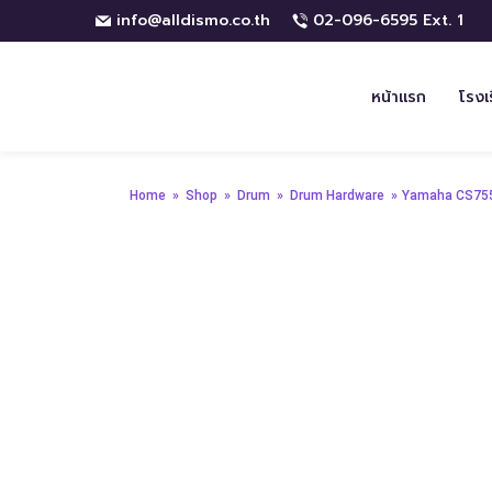
info@alldismo.co.th
02-096-6595 Ext. 1
หน้าแรก
โรงเ
Home
»
Shop
»
Drum
»
Drum Hardware
»
Yamaha CS75