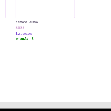
Yamaha DS550
ให้คะแนน
฿
2,700.00
4.92
.00
ขายแล้ว : 5
ตั้งแต่ 1-5
คะแนน
.00