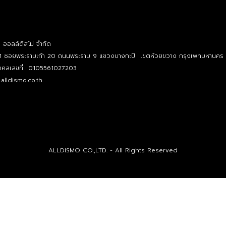
ท ออลล์ดิสโม่ จำกัด
1 ซอยพระรามเก้า 20 ถนนพระราม 9 แขวงบางกะปิ เขตห้วยขวาง กรุงเพทมหานคร
บุคคลเลขที่ 0105561027203
alldismo.co.th
ALLDISMO CO.,LTD. - All Rights Reserved