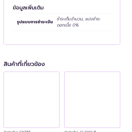
ข้อมูลเพิ่มเติม
ชำระเต็มจำนวน, แบ่งชำระ
รูปแบบการชำระเงิน
ดอกเบี้ย 0%
สินค้าที่เกี่ยวข้อง
Yamaha CH755
Yamaha CL940LB