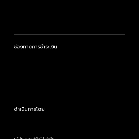
ช่องทางการชำระเงิน
ดำเนินการโดย
บริษัท ออลล์ดิสโม่ จำกัด