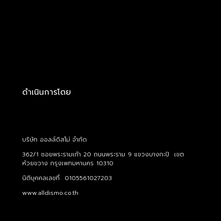
ดำเนินการโดย
บริษัท ออลล์ดิสโม่ จำกัด
362/1 ซอยพระรามเก้า 20 ถนนพระราม 9 แขวงบางกะปิ เขต
ห้วยขวาง กรุงเพทมหานคร 10310
นิติบุคคลเลขที่ 0105561027203
www.alldismo.co.th