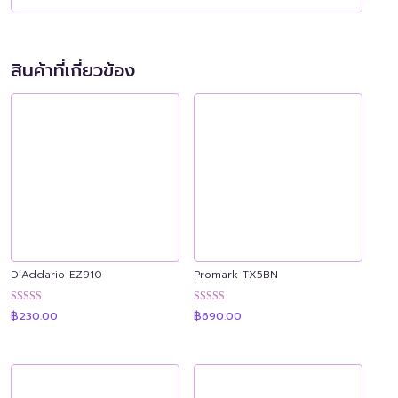
สินค้าที่เกี่ยวข้อง
D’Addario EZ910
Promark TX5BN
ให้คะแนน
ให้คะแนน
฿
230.00
฿
690.00
4.90
4.88
ตั้งแต่ 1-5
ตั้งแต่ 1-5
คะแนน
คะแนน