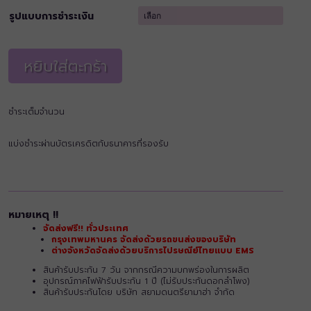
฿11,900.00
through
รูปแบบการชำระเงิน
฿16,600.00
หยิบใส่ตะกร้า
ชำระเต็มจำนวน
แบ่งชำระผ่านบัตรเครดิตกับธนาคารที่รองรับ
หมายเหตุ !!
จัดส่งฟรี!! ทั่วประเทศ
กรุงเทพมหานคร จัดส่งด้วยรถขนส่งของบริษัท
ต่างจังหวัดจัดส่งด้วยบริการไปรษณีย์ไทยแบบ EMS
สินค้ารับประกัน 7 วัน จากกรณีความบกพร่องในการผลิต
อุปกรณ์ภาคไฟฟ้ารับประกัน 1 ปี (ไม่รับประกันดอกลำโพง)
สินค้ารับประกันโดย บริษัท สยามดนตรียามาฮ่า จำกัด