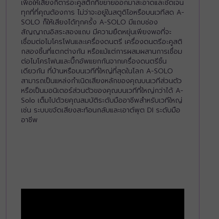
เพื่อให้เสียงกีตาร์อะคูสติกที่ขยายออกมาสะอาดและชัดเจน
ทุกที่ที่คุณต้องการ ไม่ว่าจะอยู่ในสตูดิโอหรือบนเวทีสด A-
SOLO ก็ให้เสียงได้ทุกครั้ง A-SOLO มีแถบช่อง
สัญญาณอิสระสองแถบ มีความยืดหยุ่นเพียงพอที่จะ
เชื่อมต่อไมโครโฟนและเครื่องดนตรี เครื่องดนตรีอะคูสติ
กสองชิ้นที่แตกต่างกัน หรือแม้แต่การผสมผสานการเชื่อม
ต่อไมโครโฟนและปิ๊กอัพแยกกันจากเครื่องดนตรีชิ้น
เดียวกัน ที่บ้านหรือบนเวทีที่ใหญ่ที่สุดในโลก A-SOLO
สามารถเป็นแหล่งกำเนิดเสียงหลักของคุณบนเวทีส่วนตัว
หรือเป็นมอนิเตอร์ส่วนตัวของคุณบนเวทีที่ใหญ่กว่าได้ A-
Solo เต็มไปด้วยคุณสมบัติระดับมืออาชีพสำหรับเวทีใหญ่
เช่น ระบบขจัดเสียงสะท้อนกลับและเอาต์พุต DI ระดับมือ
อาชีพ