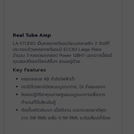
Real Tube Amp
LA-STUDIO เป็นหลอดพรีแอมป์แบบคลาสสิก 3 วัตต์ที่
ประกอบด้วยหลอดพรีแอมป์ ECC83 Large Plate
จำนวน 3 หลอดและหลอด Power 12BH7 นอกจากนี้ยังมี
คุณสมบัติเซอร์ไพรส์อื่นๆ ซ่อนอยู่ด้วย
Key Features
หลอดคลาส AB กำลังไฟฟ้าต่ำ
ทอร์ปิโดสองโน้ตแบบบูรณาการ, DI จำลองออก
โหลดปฏิกิริยาคุณภาพสูงแบบบูรณาการเพื่อการ
ทำงานที่ไร้เสียงในตู้
ติดตั้งสวิตช์เบรก เมื่อใช้งาน เบรกจะลดเอาต์พุต
จาก 3W RMS เหลือ 0.1W RMS ระดับเสียงต่ำโดย