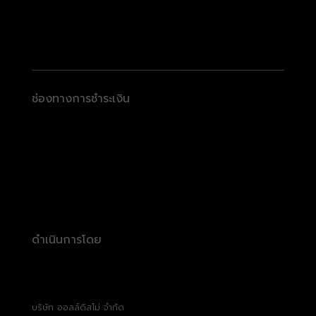
ช่องทางการชำระเงิน
ดำเนินการโดย
บริษัท ออลล์ดิสโม่ จำกัด