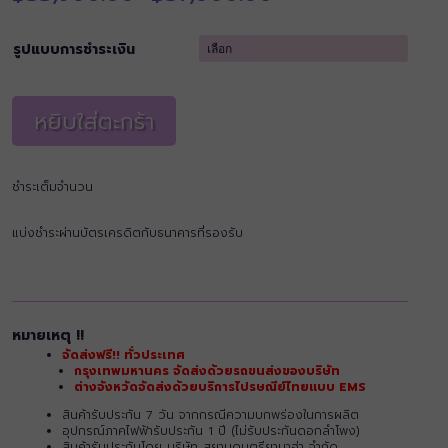
range:
฿33,900.00
through
รูปแบบการชำระเงิน
฿37,000.00
หยิบใส่ตะกร้า
ชำระเต็มจำนวน
แบ่งชำระผ่านบัตรเครดิตกับธนาคารที่รองรับ
หมายเหตุ !!
จัดส่งฟรี!! ทั่วประเทศ
กรุงเทพมหานคร จัดส่งด้วยรถขนส่งของบริษัท
ต่างจังหวัดจัดส่งด้วยบริการไปรษณีย์ไทยแบบ EMS
สินค้ารับประกัน 7 วัน จากกรณีความบกพร่องในการผลิต
อุปกรณ์ภาคไฟฟ้ารับประกัน 1 ปี (ไม่รับประกันดอกลำโพง)
สินค้ารับประกันโดย บริษัท สยามดนตรียามาฮ่า จำกัด