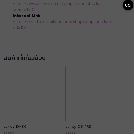
https://www.laney.co.uk/amps/acoustic/la-
ปิด
series/la10
Internal Link
https://mustorethailand.com/shop/amplifier/lane
y-la10/
สินค้าที่เกี่ยวข้อง
Laney DH80
Laney DB-PRE