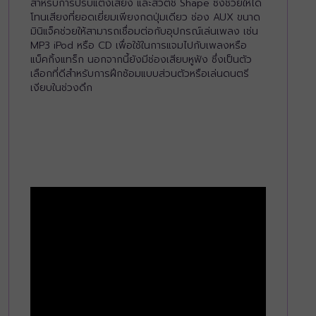
สำหรับการปรับแต่งเสียง และสวิตช์ Shape ซึ่งช่วยให้ได้
โทนเสียงที่ยอดเยี่ยมเพียงกดปุ่มเดียว ช่อง AUX ขนาด
มินิแจ็คช่วยให้สามารถเชื่อมต่อกับอุปกรณ์เล่นเพลง เช่น
MP3 iPod หรือ CD เพื่อใช้ในการแจมไปกับเพลงหรือ
แบ็คกิ้งแทร็ก นอกจากนี้ยังมีช่องเสียบหูฟัง ซึ่งเป็นตัว
เลือกที่ดีสำหรับการฝึกซ้อมแบบส่วนตัวหรือเล่นดนตรี
เงียบในช่วงดึก