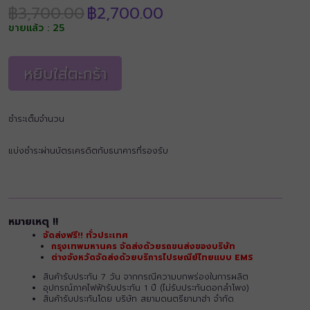
Original
Current
฿
3,700.00
฿
2,700.00
price
price
ขายแล้ว : 25
was:
is:
฿3,700.00.
฿2,700.00.
หยิบใส่ตะกร้า
ชำระเต็มจำนวน
แบ่งชำระผ่านบัตรเครดิตกับธนาคารที่รองรับ
หมายเหตุ !!
จัดส่งฟรี!! ทั่วประเทศ
กรุงเทพมหานคร จัดส่งด้วยรถขนส่งของบริษัท
ต่างจังหวัดจัดส่งด้วยบริการไปรษณีย์ไทยแบบ EMS
สินค้ารับประกัน 7 วัน จากกรณีความบกพร่องในการผลิต
อุปกรณ์ภาคไฟฟ้ารับประกัน 1 ปี (ไม่รับประกันดอกลำโพง)
สินค้ารับประกันโดย บริษัท สยามดนตรียามาฮ่า จำกัด