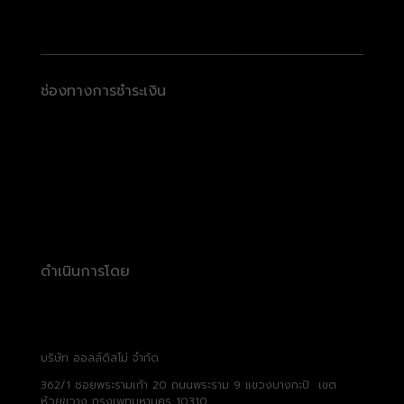
ช่องทางการชำระเงิน
ดำเนินการโดย
บริษัท ออลล์ดิสโม่ จำกัด
362/1 ซอยพระรามเก้า 20 ถนนพระราม 9 แขวงบางกะปิ เขต
ห้วยขวาง กรุงเพทมหานคร 10310