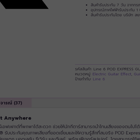
สินค้ารับประกัน 7 วัน จากก
อุปกรณ์ภาคไฟฟ้ารับประกัน 1 
สินค้ารับประกันโดย บริษัท ส
รหัสสินค้า:
Line 6 POD EXPRESS GU
หมวดหมู่:
Electric Guitar Effect
,
Gui
ป้ายกำกับ:
Line 6
ิจารณ์ (37)
 It Anywhere
เฟกต์ที่พกพาได้สะดวก ช่วยให้นักกีตาร์สามารถนำโทนเสียงของตนไปได้ทุกที
 รับประกันคุณภาพเสียงที่ยอดเยี่ยมและให้ความรู้สึกที่สมจริง POD Expre
ยงแตก มอดูเลชัน รีเวิร์บ และดีเลย์ พร้อมฟีเจอร์ลูปเปอร์ โดยสามารถใช