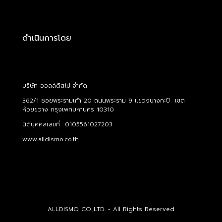
ดำเนินการโดย
บริษัท ออลล์ดิสโม่ จำกัด
362/1 ซอยพระรามเก้า 20 ถนนพระราม 9 แขวงบางกะปิ เขต
ห้วยขวาง กรุงเพทมหานคร 10310
นิติบุคคลเลขที่ 0105561027203
www.alldismo.co.th
ALLDISMO CO.,LTD. - All Rights Reserved