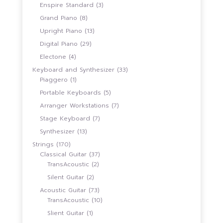
สินค้า
3
Enspire Standard
3
สินค้า
8
Grand Piano
8
สินค้า
13
Upright Piano
13
สินค้า
29
Digital Piano
29
สินค้า
4
Electone
4
สินค้า
33
Keyboard and Synthesizer
33
1
สินค้า
Piaggero
1
สินค้า
5
Portable Keyboards
5
สินค้า
7
Arranger Workstations
7
สินค้า
7
Stage Keyboard
7
สินค้า
13
Synthesizer
13
สินค้า
170
Strings
170
สินค้า
37
Classical Guitar
37
2
สินค้า
TransAcoustic
2
สินค้า
2
Silent Guitar
2
สินค้า
73
Acoustic Guitar
73
สินค้า
10
TransAcoustic
10
สินค้า
1
Slient Guitar
1
สินค้า