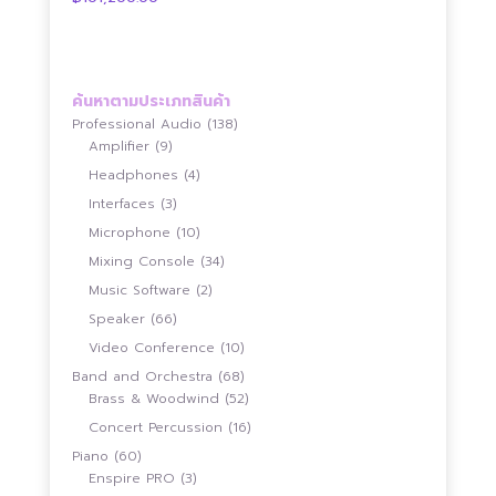
range:
ตั้งแต่ 1-5
฿88,000.00
คะแนน
through
฿101,200.00
ค้นหาตามประเภทสินค้า
138
Professional Audio
138
9
สินค้า
Amplifier
9
สินค้า
4
Headphones
4
สินค้า
3
Interfaces
3
สินค้า
10
Microphone
10
สินค้า
34
Mixing Console
34
สินค้า
2
Music Software
2
สินค้า
66
Speaker
66
สินค้า
10
Video Conference
10
สินค้า
68
Band and Orchestra
68
สินค้า
52
Brass & Woodwind
52
สินค้า
16
Concert Percussion
16
สินค้า
60
Piano
60
สินค้า
3
Enspire PRO
3