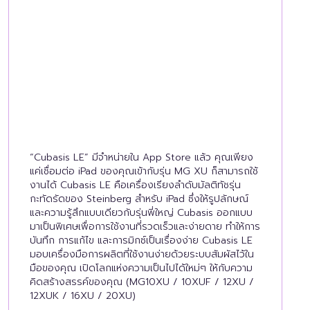
“Cubasis LE” มีจำหน่ายใน App Store แล้ว คุณเพียง
แค่เชื่อมต่อ iPad ของคุณเข้ากับรุ่น MG XU ก็สามารถใช้
งานได้ Cubasis LE คือเครื่องเรียงลำดับมัลติทัชรุ่น
กะทัดรัดของ Steinberg สำหรับ iPad ซึ่งให้รูปลักษณ์
และความรู้สึกแบบเดียวกับรุ่นพี่ใหญ่ Cubasis ออกแบบ
มาเป็นพิเศษเพื่อการใช้งานที่รวดเร็วและง่ายดาย ทำให้การ
บันทึก การแก้ไข และการมิกซ์เป็นเรื่องง่าย Cubasis LE
มอบเครื่องมือการผลิตที่ใช้งานง่ายด้วยระบบสัมผัสไว้ใน
มือของคุณ เปิดโลกแห่งความเป็นไปได้ใหม่ๆ ให้กับความ
คิดสร้างสรรค์ของคุณ (MG10XU / 10XUF / 12XU /
12XUK / 16XU / 20XU)