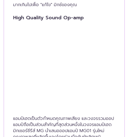
มากเกินไปเพื่อ "แก้ไข" มิกซ์ของคุณ
High Quality Sound Op-amp
แอมป์เฮดเป็นตัวกำหนดคุณภาพเสียง และวงจรรวมออป
แอมป์ถือเป็นส่วนสำคัญที่สุดส่วนหนึ่งในวงจรแอมป์เฮด
มิกเซอร์ซีรีส์ MG นำเสนอออปแอมป์ MG01 รุ่นใหม่
คุณภาพสูงที่ผลิตขึ้นเองโดยร่วมมือกับผู้ผลิตเซมิ