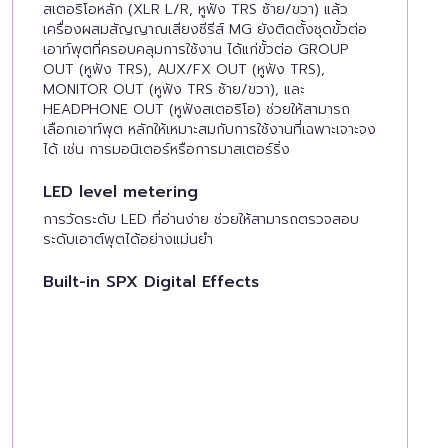
สเตอริโอหลัก (XLR L/R, หูฟัง TRS ซ้าย/ขวา) แล้ว
เครื่องผสมสัญญาณเสียงซีรีส์ MG ยังติดตั้งชุดขั้วต่อ
เอาท์พุตที่ครอบคลุมการใช้งาน ได้แก่ขั้วต่อ GROUP
OUT (หูฟัง TRS), AUX/FX OUT (หูฟัง TRS),
MONITOR OUT (หูฟัง TRS ซ้าย/ขวา), และ
HEADPHONE OUT (หูฟังสเตอริโอ) ช่วยให้สามารถ
เลือกเอาท์พุต หลักให้เหมาะสมกับการใช้งานที่เฉพาะเจาะจง
ได้ เช่น การมอนิเตอร์หรือการมาสเตอร์ริ่ง
LED level metering
การวัดระดับ LED ที่อ่านง่าย ช่วยให้สามารถตรวจสอบ
ระดับเอาต์พุตได้อย่างแม่นยำ
Built-in SPX Digital Effects