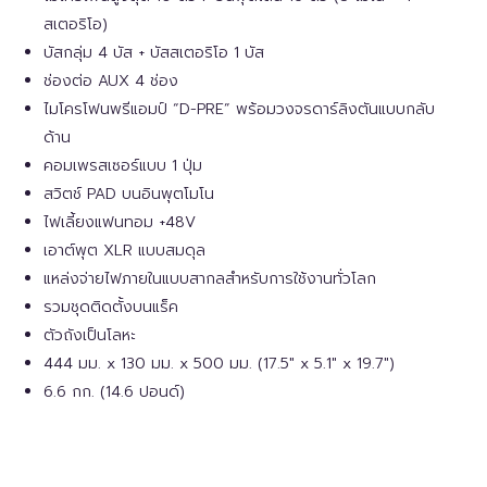
สเตอริโอ)
บัสกลุ่ม 4 บัส + บัสสเตอริโอ 1 บัส
ช่องต่อ AUX 4 ช่อง
ไมโครโฟนพรีแอมป์ “D-PRE” พร้อมวงจรดาร์ลิงตันแบบกลับ
ด้าน
คอมเพรสเซอร์แบบ 1 ปุ่ม
สวิตช์ PAD บนอินพุตโมโน
ไฟเลี้ยงแฟนทอม +48V
เอาต์พุต XLR แบบสมดุล
แหล่งจ่ายไฟภายในแบบสากลสำหรับการใช้งานทั่วโลก
รวมชุดติดตั้งบนแร็ค
ตัวถังเป็นโลหะ
444 มม. x 130 มม. x 500 มม. (17.5″ x 5.1″ x 19.7″)
6.6 กก. (14.6 ปอนด์)