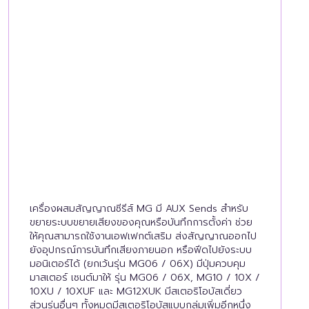
เครื่องผสมสัญญาณซีรีส์ MG มี AUX Sends สำหรับ
ขยายระบบขยายเสียงของคุณหรือบันทึกการตั้งค่า ช่วย
ให้คุณสามารถใช้งานเอฟเฟกต์เสริม ส่งสัญญาณออกไป
ยังอุปกรณ์การบันทึกเสียงภายนอก หรือฟีดไปยังระบบ
มอนิเตอร์ได้ (ยกเว้นรุ่น MG06 / 06X) มีปุ่มควบคุม
มาสเตอร์ เซนต์มาให้ รุ่น MG06 / 06X, MG10 / 10X /
10XU / 10XUF และ MG12XUK มีสเตอริโอบัสเดี่ยว
ส่วนรุ่นอื่นๆ ทั้งหมดมีสเตอริโอบัสแบบกลุ่มเพิ่มอีกหนึ่ง