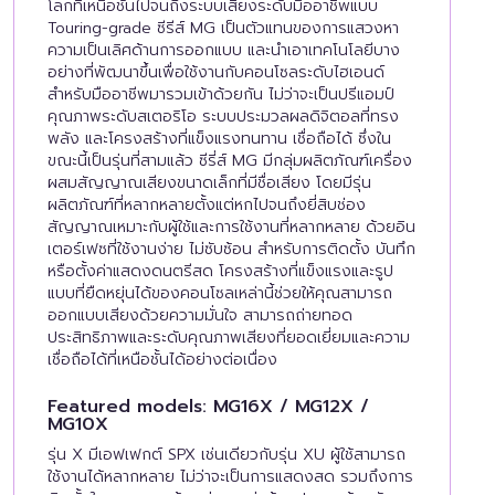
โลกที่เหนือชั้นไปจนถึงระบบเสียงระดับมืออาชีพแบบ
Touring-grade ซีรีส์ MG เป็นตัวแทนของการแสวงหา
ความเป็นเลิศด้านการออกแบบ และนำเอาเทคโนโลยีบาง
อย่างที่พัฒนาขึ้นเพื่อใช้งานกับคอนโซลระดับไฮเอนด์
สำหรับมืออาชีพมารวมเข้าด้วยกัน ไม่ว่าจะเป็นปรีแอมป์
คุณภาพระดับสเตอริโอ ระบบประมวลผลดิจิตอลที่ทรง
พลัง และโครงสร้างที่แข็งแรงทนทาน เชื่อถือได้ ซึ่งใน
ขณะนี้เป็นรุ่นที่สามแล้ว ซีรี่ส์ MG มีกลุ่มผลิตภัณฑ์เครื่อง
ผสมสัญญาณเสียงขนาดเล็กที่มีชื่อเสียง โดยมีรุ่น
ผลิตภัณฑ์ที่หลากหลายตั้งแต่หกไปจนถึงยี่สิบช่อง
สัญญาณเหมาะกับผู้ใช้และการใช้งานที่หลากหลาย ด้วยอิน
เตอร์เฟซที่ใช้งานง่าย ไม่ซับซ้อน สำหรับการติดตั้ง บันทึก
หรือตั้งค่าแสดงดนตรีสด โครงสร้างที่แข็งแรงและรูป
แบบที่ยืดหยุ่นได้ของคอนโซลเหล่านี้ช่วยให้คุณสามารถ
ออกแบบเสียงด้วยความมั่นใจ สามารถถ่ายทอด
ประสิทธิภาพและระดับคุณภาพเสียงที่ยอดเยี่ยมและความ
เชื่อถือได้ที่เหนือชั้นได้อย่างต่อเนื่อง
Featured models: MG16X / MG12X /
MG10X
รุ่น X มีเอฟเฟกต์ SPX เช่นเดียวกับรุ่น XU ผู้ใช้สามารถ
ใช้งานได้หลากหลาย ไม่ว่าจะเป็นการแสดงสด รวมถึงการ