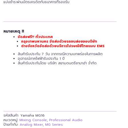
แบ่งชำระผ่านบัตรเครดิตกับธนาคารที่รองรับ
หมายเหตุ !!
จัดส่งฟรี!! ทั่วประเทศ
กรุงเทพมหานคร จัดส่งด้วยรถขนส่งของบริษัท
ต่างจังหวัดจัดส่งด้วยบริการไปรษณีย์ไทยแบบ EMS
สินค้ารับประกัน 7 วัน จากกรณีความบกพร่องในการผลิต
อุปกรณ์ภาคไฟฟ้ารับประกัน 1 ปี
สินค้ารับประกันโดย บริษัท สยามดนตรียามาฮ่า จำกัด
รหัสสินค้า:
Yamaha MG16
หมวดหมู่:
Mixing Console
,
Professional Audio
ป้ายกำกับ:
Analog Mixer
,
MG Series