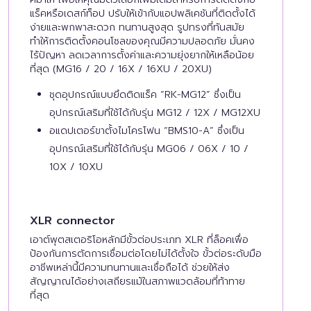
แร็คหรือเดสก์ท็อป ปรับให้เข้ากับแอปพลิเคชันที่ติดตั้งได้
ง่ายและพกพาสะดวก ทนทานสูงสุด รูปทรงที่ทันสมัย
ทำให้การติดตั้งคอนโซลของคุณมีความปลอดภัย มั่นคง
ไร้ปัญหา ลดเวลาการตั้งค่าและความยุ่งยากให้เหลือน้อย
ที่สุด (MG16 / 20 / 16X / 16XU / 20XU)
ชุดอุปกรณ์แบบยึดติดแร็ค “RK-MG12” ซึ่งเป็น
อุปกรณ์เสริมที่ใช้ได้กับรุ่น MG12 / 12X / MG12XU
อแดปเตอร์ขาตั้งไมโครโฟน “BMS10-A” ซึ่งเป็น
อุปกรณ์เสริมที่ใช้ได้กับรุ่น MG06 / 06X / 10 /
10X / 10XU
XLR connector
เอาต์พุตสเตอริโอหลักมีขั้วต่อประเภท XLR ที่ล็อคเพื่อ
ป้องกันการตัดการเชื่อมต่อโดยไม่ได้ตั้งใจ ขั้วต่อระดับมือ
อาชีพเหล่านี้มีความทนทานและเชื่อถือได้ ช่วยให้ส่ง
สัญญาณได้อย่างเสถียรแม้ในสภาพแวดล้อมที่ท้าทาย
ที่สุด