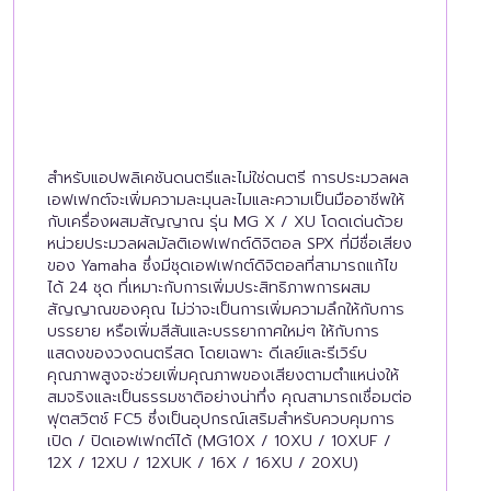
สำหรับแอปพลิเคชันดนตรีและไม่ใช่ดนตรี การประมวลผล
เอฟเฟกต์จะเพิ่มความละมุนละไมและความเป็นมืออาชีพให้
กับเครื่องผสมสัญญาณ รุ่น MG X / XU โดดเด่นด้วย
หน่วยประมวลผลมัลติเอฟเฟกต์ดิจิตอล SPX ที่มีชื่อเสียง
ของ Yamaha ซึ่งมีชุดเอฟเฟกต์ดิจิตอลที่สามารถแก้ไข
ได้ 24 ชุด ที่เหมาะกับการเพิ่มประสิทธิภาพการผสม
สัญญาณของคุณ ไม่ว่าจะเป็นการเพิ่มความลึกให้กับการ
บรรยาย หรือเพิ่มสีสันและบรรยากาศใหม่ๆ ให้กับการ
แสดงของวงดนตรีสด โดยเฉพาะ ดีเลย์และรีเวิร์บ
คุณภาพสูงจะช่วยเพิ่มคุณภาพของเสียงตามตำแหน่งให้
สมจริงและเป็นธรรมชาติอย่างน่าทึ่ง คุณสามารถเชื่อมต่อ
ฟุตสวิตช์ FC5 ซึ่งเป็นอุปกรณ์เสริมสำหรับควบคุมการ
เปิด / ปิดเอฟเฟกต์ได้ (MG10X / 10XU / 10XUF /
12X / 12XU / 12XUK / 16X / 16XU / 20XU)