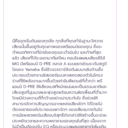
นี่คือจุดเริ่มต้นของทุกสิ่ง ทุกสิ่งที่คุณทำในฐานะวิศวกร
เสียงนั้นขึ้นอยู่กับคุณภาพของพรีแอมป์ของคุณ ซึ่งจะ
กำหนดทิศทางที่มิกซ์ของคุณจะดำเนินไป และท้ายที่สุด
แล้ว เสียงที่ได้จะออกมาดีแค่ไหน คอนโซลผสมเสียงซีรีส์
MG มีพรีแอมป์ D-PRE คลาส A แบบแยกส่วนระดับสตูดิ
โอของ Yamaha ซึ่งใช้วงจรดาร์ลิงตันแบบกลับด้านซึ่ง
ประกอบด้วยทรานซิสเตอร์แบบคาสเคดสองตัวในโครง
ร่างที่ให้พลังงานมากขึ้นด้วยค่าอิมพีแดนซ์ที่ต่ำกว่า พรี
แอมป์ D-PRE ให้เสียงเบสที่หนักแน่นและเป็นธรรมชาติและ
เสียงสูงที่นุ่มนวลและพุ่งสูงพร้อมความผิดเพี้ยนที่ต่ำมาก
โดยมีช่วงความถี่ที่กว้างอย่างน่าประทับใจ ซึ่งช่วยให้
สามารถจัดการสัญญาณจากแหล่งเสียงใดๆ ได้โดยไม่
ต้องขยายองค์ประกอบเฉพาะใดๆ ของเสียงมากเกินไป
การมีแพลตฟอร์มเสียงบริสุทธิ์ดังกล่าวให้สร้างขึ้นจะช่วย
ประหยัดเวลาและความพยายามของคุณในที่สุด เนื่องจาก
ไม่จำเป็นต้องปรับ EQ หรือประมวลผลเอฟเฟกต์เพิ่มเติม