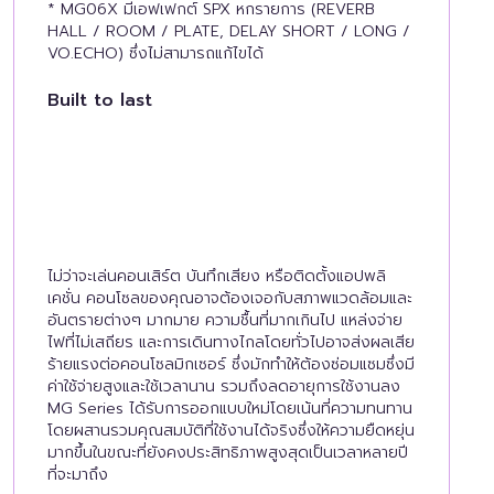
* MG06X มีเอฟเฟกต์ SPX หกรายการ (REVERB
HALL / ROOM / PLATE, DELAY SHORT / LONG /
VO.ECHO) ซึ่งไม่สามารถแก้ไขได้
Built to last
ไม่ว่าจะเล่นคอนเสิร์ต บันทึกเสียง หรือติดตั้งแอปพลิ
เคชั่น คอนโซลของคุณอาจต้องเจอกับสภาพแวดล้อมและ
อันตรายต่างๆ มากมาย ความชื้นที่มากเกินไป แหล่งจ่าย
ไฟที่ไม่เสถียร และการเดินทางไกลโดยทั่วไปอาจส่งผลเสีย
ร้ายแรงต่อคอนโซลมิกเซอร์ ซึ่งมักทำให้ต้องซ่อมแซมซึ่งมี
ค่าใช้จ่ายสูงและใช้เวลานาน รวมถึงลดอายุการใช้งานลง
MG Series ได้รับการออกแบบใหม่โดยเน้นที่ความทนทาน
โดยผสานรวมคุณสมบัติที่ใช้งานได้จริงซึ่งให้ความยืดหยุ่น
มากขึ้นในขณะที่ยังคงประสิทธิภาพสูงสุดเป็นเวลาหลายปี
ที่จะมาถึง