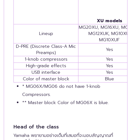
XU models
MG20XU, MG16XU, MG12XU,
Lineup
MG12XUK, MG10XU,
MG10XUF
D-PRE (Discrete Class-A Mic
Yes
Preamps)
1-knob compressors
Yes
High-grade effects
Yes
USB interface
Yes
Color of master block
Blue
* MG06X/MG06 do not have 1-knob
Compressors.
** Master block Color of MG06X is blue.
Head of the class
Yamaha พยายามอย่างเต็มที่เสมอที่จะมอบสัญญาณที่