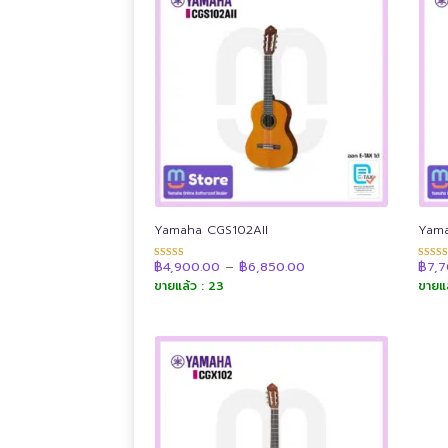
low
to
high
Yamaha CGS102AII
Yam
Price
฿
4,900.00
–
฿
6,850.00
฿
7,
ให้คะแนน
ให้คะ
range:
4.88
4.91
ขายแล้ว : 23
ขายแล
฿4,900.00
ตั้งแต่ 1-5
ตั้งแต่
through
คะแนน
คะแน
฿6,850.00