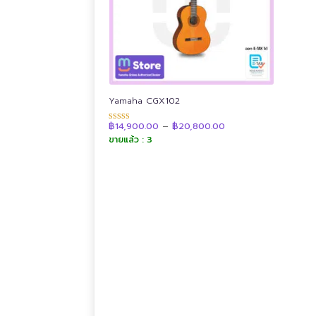
Yamaha CGX102
Price
฿
14,900.00
–
฿
20,800.00
ให้คะแนน
range:
4.92
ขายแล้ว : 3
฿14,900.00
ตั้งแต่ 1-5
through
คะแนน
฿20,800.00