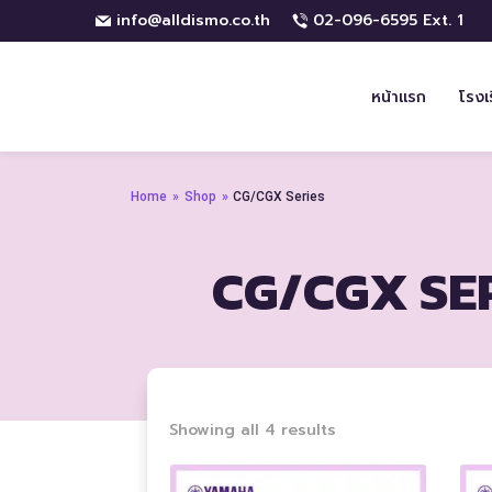
info@alldismo.co.th
02-096-6595 Ext. 1
หน้าแรก
โรงเ
Home
»
Shop
»
CG/CGX Series
CG/CGX SE
Sorted
Showing all 4 results
by
price: