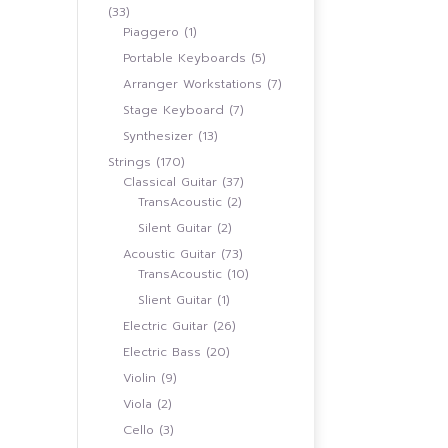
33
33
สินค้า
1
Piaggero
1
สินค้า
5
Portable Keyboards
5
สินค้า
7
Arranger Workstations
7
สินค้า
7
Stage Keyboard
7
สินค้า
13
Synthesizer
13
สินค้า
170
Strings
170
สินค้า
37
Classical Guitar
37
2
สินค้า
TransAcoustic
2
สินค้า
2
Silent Guitar
2
สินค้า
73
Acoustic Guitar
73
สินค้า
10
TransAcoustic
10
สินค้า
1
Slient Guitar
1
สินค้า
26
Electric Guitar
26
สินค้า
20
Electric Bass
20
สินค้า
9
Violin
9
สินค้า
2
Viola
2
สินค้า
3
Cello
3