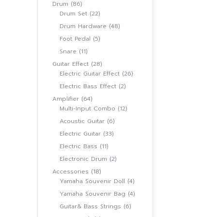
สินค้า
86
Drum
86
สินค้า
22
Drum Set
22
สินค้า
48
Drum Hardware
48
สินค้า
5
Foot Pedal
5
สินค้า
11
Snare
11
สินค้า
28
Guitar Effect
28
สินค้า
26
Electric Guitar Effect
26
สินค้า
2
Electric Bass Effect
2
สินค้า
64
Amplifier
64
สินค้า
12
Multi-Input Combo
12
สินค้า
6
Acoustic Guitar
6
สินค้า
33
Electric Guitar
33
สินค้า
11
Electric Bass
11
สินค้า
2
Electronic Drum
2
สินค้า
18
Accessories
18
สินค้า
4
Yamaha Souvenir Doll
4
สินค้า
4
Yamaha Souvenir Bag
4
สินค้า
6
Guitar& Bass Strings
6
สินค้า