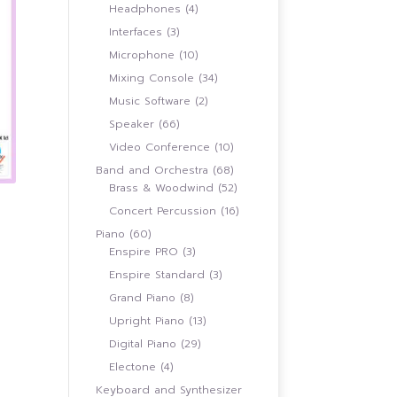
สินค้า
4
Headphones
4
สินค้า
3
Interfaces
3
สินค้า
10
Microphone
10
สินค้า
34
Mixing Console
34
สินค้า
2
Music Software
2
สินค้า
66
Speaker
66
สินค้า
10
Video Conference
10
สินค้า
68
Band and Orchestra
68
สินค้า
52
Brass & Woodwind
52
สินค้า
16
Concert Percussion
16
สินค้า
60
Piano
60
สินค้า
3
Enspire PRO
3
00
สินค้า
3
Enspire Standard
3
00
สินค้า
8
Grand Piano
8
สินค้า
13
Upright Piano
13
สินค้า
29
Digital Piano
29
สินค้า
4
Electone
4
สินค้า
Keyboard and Synthesizer