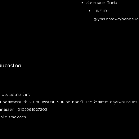
ช่องทางการติดต่อ
LINE ID :
@yms.gatewaybangsue
นินการโดย
ท ออลล์ดิสโม่ จำกัด
1 ซอยพระรามเก้า 20 ถนนพระราม 9 แขวงบางกะปิ เขตห้วยขวาง กรุงเพทมหานคร
บุคคลเลขที่ 0105561027203
alldismo.co.th