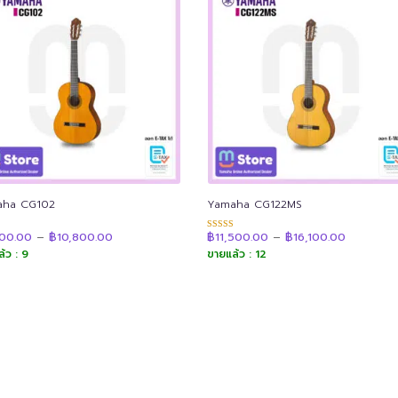
aha CG102
Yamaha CG122MS
Price
Price
700.00
–
฿
10,800.00
฿
11,500.00
–
฿
16,100.00
แนน
ให้คะแนน
range:
range:
4.92
้ว : 9
ขายแล้ว : 12
฿7,700.00
฿11,500.
 1-5
ตั้งแต่ 1-5
through
through
น
คะแนน
฿10,800.00
฿16,100.