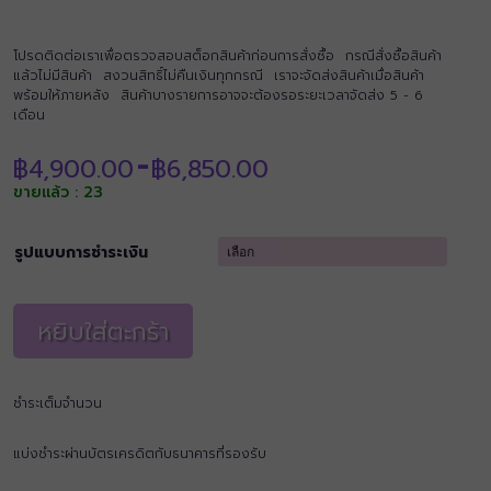
โปรดติดต่อเราเพื่อตรวจสอบสต็อกสินค้าก่อนการสั่งซื้อ กรณีสั่งซื้อสินค้า
แล้วไม่มีสินค้า สงวนสิทธิ์ไม่คืนเงินทุกกรณี เราจะจัดส่งสินค้าเมื่อสินค้า
พร้อมให้ภายหลัง สินค้าบางรายการอาจจะต้องรอระยะเวลาจัดส่ง 5 - 6
เดือน
Price
฿
4,900.00
฿
6,850.00
–
range:
ขายแล้ว : 23
฿4,900.00
through
฿6,850.00
รูปแบบการชำระเงิน
หยิบใส่ตะกร้า
ชำระเต็มจำนวน
แบ่งชำระผ่านบัตรเครดิตกับธนาคารที่รองรับ