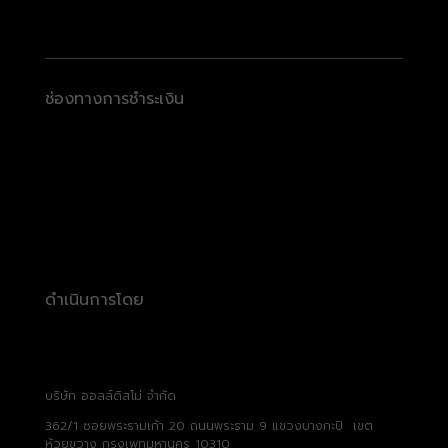
ช่องทางการชำระเงิน
ดำเนินการโดย
บริษัท ออลล์ดิสโม่ จำกัด
362/1 ซอยพระรามเก้า 20 ถนนพระราม 9 แขวงบางกะปิ เขต
ห้วยขวาง กรุงเพทมหานคร 10310