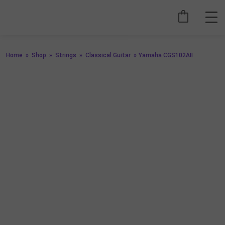
Home
»
Shop
»
Strings
»
Classical Guitar
»
Yamaha CGS102AII