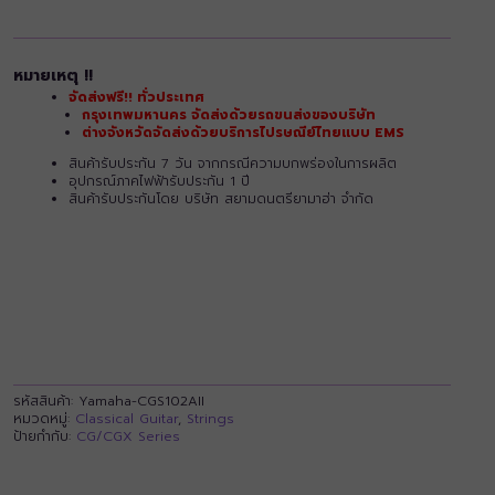
หมายเหตุ !!
จัดส่งฟรี!! ทั่วประเทศ
กรุงเทพมหานคร จัดส่งด้วยรถขนส่งของบริษัท
ต่างจังหวัดจัดส่งด้วยบริการไปรษณีย์ไทยแบบ EMS
สินค้ารับประกัน 7 วัน จากกรณีความบกพร่องในการผลิต
อุปกรณ์ภาคไฟฟ้ารับประกัน 1 ปี
สินค้ารับประกันโดย บริษัท สยามดนตรียามาฮ่า จำกัด
รหัสสินค้า:
Yamaha-CGS102AII
หมวดหมู่:
Classical Guitar
,
Strings
ป้ายกำกับ:
CG/CGX Series