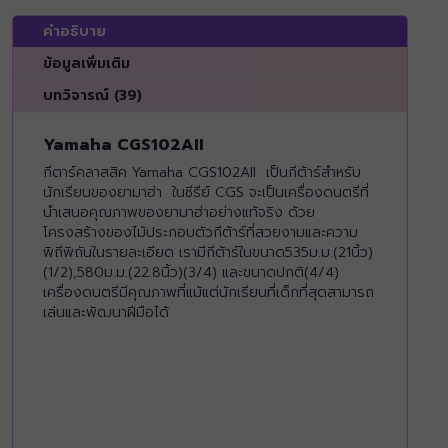
คำอธิบาย
ข้อมูลเพิ่มเติม
บทวิจารณ์ (39)
Yamaha CGS102AII
กีตาร์คลาสสิค Yamaha CGS102AII เป็นกีต้าร์สำหรับ
นักเรียนของยามาฮ่า ในซีรีย์ CGS จะเป็นเครื่องดนตรีที่
นำเสนอคุณภาพของยามาฮ่าอย่างแท้จริง ด้วย
โครงสร้างของไม้ประกอบตัวกีต้าร์ที่สวยงามและความ
พิถีพิถันในรายละเอียด เรามีกีต้าร์ในขนาด535ม.ม.(21นิ้ว)
(1/2),580ม.ม.(22.8นิ้ว)(3/4) และขนาดปกติ(4/4)
เครื่องดนตรีมีคุณภาพที่แม้แต่นักเรียนที่เด็กที่สุดสามารถ
เล่นและพัฒนาฝีมือได้