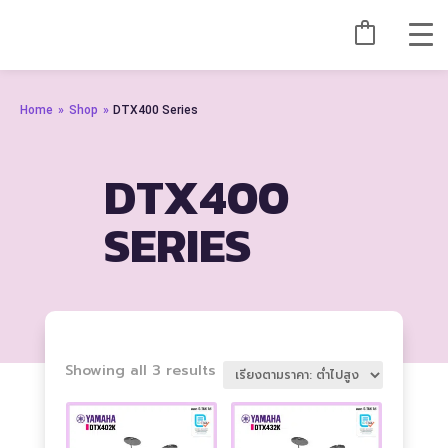
Home
»
Shop
»
DTX400 Series
DTX400
SERIES
Sorted
Showing all 3 results
by
price:
low