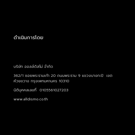
ดำเนินการโดย
บริษัท ออลล์ดิสโม่ จำกัด
362/1 ซอยพระรามเก้า 20 ถนนพระราม 9 แขวงบางกะปิ เขต
ห้วยขวาง กรุงเพทมหานคร 10310
นิติบุคคลเลขที่ 0105561027203
www.alldismo.co.th