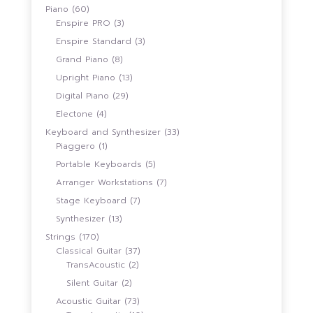
สินค้า
60
Piano
60
สินค้า
3
Enspire PRO
3
สินค้า
3
Enspire Standard
3
สินค้า
8
Grand Piano
8
สินค้า
13
Upright Piano
13
สินค้า
29
Digital Piano
29
สินค้า
4
Electone
4
สินค้า
33
Keyboard and Synthesizer
33
1
สินค้า
Piaggero
1
สินค้า
5
Portable Keyboards
5
สินค้า
7
Arranger Workstations
7
สินค้า
7
Stage Keyboard
7
สินค้า
13
Synthesizer
13
สินค้า
170
Strings
170
สินค้า
37
Classical Guitar
37
2
สินค้า
TransAcoustic
2
สินค้า
2
Silent Guitar
2
สินค้า
73
Acoustic Guitar
73