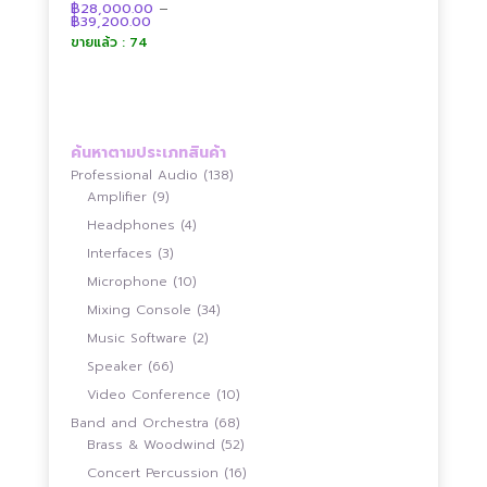
฿
28,000.00
–
ให้คะแนน
Price
฿
39,200.00
4.88
range:
ตั้งแต่ 1-5
ขายแล้ว : 74
฿28,000.00
คะแนน
through
฿39,200.00
ค้นหาตามประเภทสินค้า
138
Professional Audio
138
9
สินค้า
Amplifier
9
สินค้า
4
Headphones
4
สินค้า
3
Interfaces
3
สินค้า
10
Microphone
10
สินค้า
34
Mixing Console
34
สินค้า
2
Music Software
2
สินค้า
66
Speaker
66
สินค้า
10
Video Conference
10
สินค้า
68
Band and Orchestra
68
สินค้า
52
Brass & Woodwind
52
สินค้า
16
Concert Percussion
16