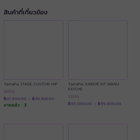
สินค้าที่เกี่ยวข้อง
Yamaha STAGE CUSTOM HIP
Yamaha JUNIOR KIT MANU
KATCHE
Price
ให้คะแนน
฿
21,500.00
–
฿
30,100.00
range:
Price
4.88
ให้คะแนน
฿21,500.00
฿
55,000.00
–
฿
59,600.00
range:
ขายแล้ว : 3
ตั้งแต่ 1-5
4.89
through
฿55,000.
คะแนน
ตั้งแต่ 1-5
฿30,100.00
through
คะแนน
฿59,600.