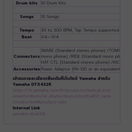
Drum kits
10 Drum Kits
Songs
10 Songs
Tempo
30 to 300 BPM, Tap Tempo supported. Voice
Beat
1/4～9/4
SNARE (Standard stereo phone) /TOM1 (Sta
Connectors
mono phone) /RIDE (Standard mono phone) /
HAT CTL (Standard stereo phone) /KICK/PA
Accessories
Power Adaptor (PA-130 or an equivalent re
เข้าชมรายละเอียดเพิ่มเติมที่เว็บไซต์ Yamaha สำหรับ
Yamaha DTX432K
https://th.yamaha.com/th/products/musical_instr
uments/drums/el_drums/drum_kits/dtx402_serie
s/index.html#product-tabs
Internal Link
yamaha-dtx432k