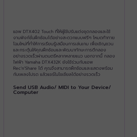
แอพ DTX402 Touch ที่ให้ผู้ใช้ปรับแต่งชุดกลองและใช้
งานฟังก์ชั่นฝึกซ้อมได้อย่างสะดวกแบบฟรีๆ โหมดท้าทาย
โฉมใหม่ที่ทำให้การเรียนรู้เสมือนการเล่นเกม เพื่อเชิญชวน
และกระตุ้นให้คุณฝึกซ้อมและพัฒนาทักษะการตีกลอง
อย่างรวดเร็วผ่านดนตรีหลากหลายแนว นอกจากนี้ กลอง
ไฟฟ้า Yamaha DTX432K ยังใช้ร่วมกับแอพ
Rec'n'Share ได้ คุณจึงสามารถฝึกซ้อมและแสดงพร้อม
กับเพลงโปรด แล้วแชร์ในโซเชียลได้อย่างรวดเร็ว
Send USB Audio/ MIDI to Your Device/
Computer