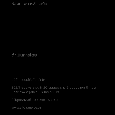
ช่องทางการชำระเงิน
ดำเนินการโดย
บริษัท ออลล์ดิสโม่ จำกัด
362/1 ซอยพระรามเก้า 20 ถนนพระราม 9 แขวงบางกะปิ เขต
ห้วยขวาง กรุงเพทมหานคร 10310
นิติบุคคลเลขที่ 0105561027203
www.alldismo.co.th