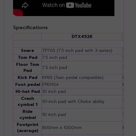
Specifications
DTX452K
Snare
TP70S (7.5 inch pad with 3-zones)
7.5 in
Tom Pad
7.5 inch pad
7.5 in
Floor Tom
7.5 inch pad
7.5 in
Pad
Kick Pad
KP65 (Twin pedal compatible)
KP65 (
Foot pedal
FP6110A
FP611
Hi-hat Pad
10 inch pad
10 inc
Crash
10-inch pad with Choke ability
10-inc
cymbal 1
Ride
10 inch pad
10 inc
cymbal
Footprint
800mm x 1000mm
800m
(average)