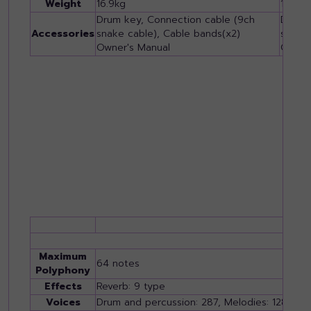
Weight
16.9kg
16.9kg
Drum key, Connection cable (9ch
Drum 
Accessories
snake cable), Cable bands(x2)
snake 
Owner's Manual
Owner
To
Maximum
64 notes
Polyphony
Effects
Reverb: 9 type
Voices
Drum and percussion: 287, Melodies: 128