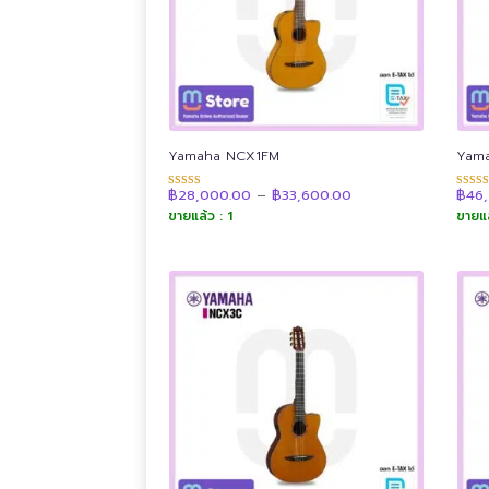
Yamaha NCX1FM
Yam
Price
฿
28,000.00
–
฿
33,600.00
฿
46
ให้คะแนน
ให้คะ
range:
4.89
4.91
ขายแล้ว : 1
ขายแล
฿28,000.00
ตั้งแต่ 1-5
ตั้งแต่
through
คะแนน
คะแน
฿33,600.00