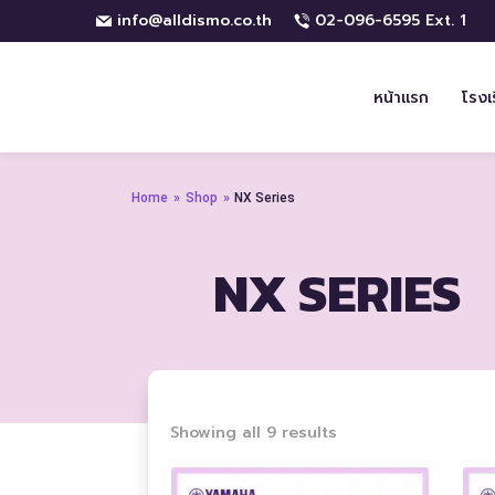
info@alldismo.co.th
02-096-6595 Ext. 1
หน้าแรก
โรงเ
Home
»
Shop
»
NX Series
NX SERIES
Sorted
Showing all 9 results
by
price: