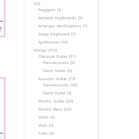
33
33
สินค้า
1
Piaggero
1
สินค้า
5
Portable Keyboards
5
สินค้า
7
Arranger Workstations
7
สินค้า
7
Stage Keyboard
7
สินค้า
13
Synthesizer
13
สินค้า
170
Strings
170
สินค้า
37
Classical Guitar
37
2
สินค้า
0.00
TransAcoustic
2
h
สินค้า
.00
2
Silent Guitar
2
สินค้า
73
Acoustic Guitar
73
สินค้า
10
TransAcoustic
10
สินค้า
1
Slient Guitar
1
สินค้า
26
Electric Guitar
26
สินค้า
20
Electric Bass
20
สินค้า
9
Violin
9
สินค้า
2
Viola
2
สินค้า
3
Cello
3