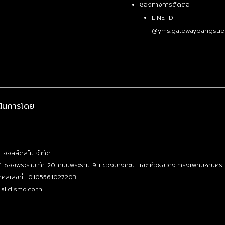
ช่องทางการติดต่อ
LINE ID :
@yms.gatewaybangsue
นินการโดย
ท ออลล์ดิสโม่ จำกัด
1 ซอยพระรามเก้า 20 ถนนพระราม 9 แขวงบางกะปิ เขตห้วยขวาง กรุงเพทมหานคร
บุคคลเลขที่ 0105561027203
alldismo.co.th