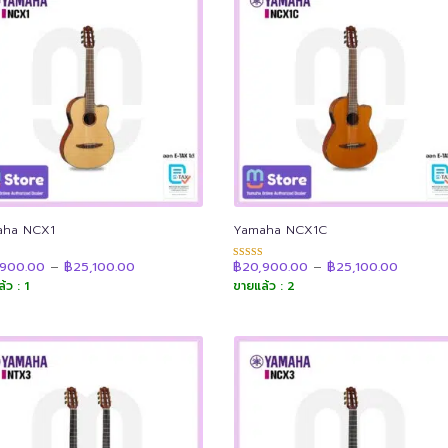
aha NCX1
Yamaha NCX1C
Price
Price
,900.00
–
฿
25,100.00
฿
20,900.00
–
฿
25,100.00
แนน
ให้คะแนน
range:
range:
4.92
้ว : 1
ขายแล้ว : 2
฿20,900.00
฿20,90
 1-5
ตั้งแต่ 1-5
through
throug
น
คะแนน
฿25,100.00
฿25,100