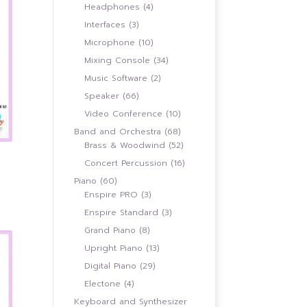
สินค้า
4
Headphones
4
สินค้า
3
Interfaces
3
สินค้า
10
Microphone
10
สินค้า
34
Mixing Console
34
สินค้า
2
Music Software
2
สินค้า
66
Speaker
66
สินค้า
10
Video Conference
10
สินค้า
68
Band and Orchestra
68
สินค้า
52
Brass & Woodwind
52
สินค้า
16
Concert Percussion
16
สินค้า
60
Piano
60
สินค้า
3
Enspire PRO
3
0.00
h
สินค้า
3
Enspire Standard
3
.00
สินค้า
8
Grand Piano
8
สินค้า
13
Upright Piano
13
สินค้า
29
Digital Piano
29
สินค้า
4
Electone
4
สินค้า
Keyboard and Synthesizer