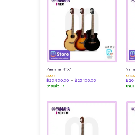
low
to
high
Yamaha NTX1
Yam
Price
฿
20,900.00
–
฿
25,100.00
฿
20
ให้คะแนน
ให้คะ
range:
4.89
4.90
ขายแล้ว : 1
ขายแล
฿20,900.00
ตั้งแต่ 1-5
ตั้งแต่
through
คะแนน
คะแน
฿25,100.00