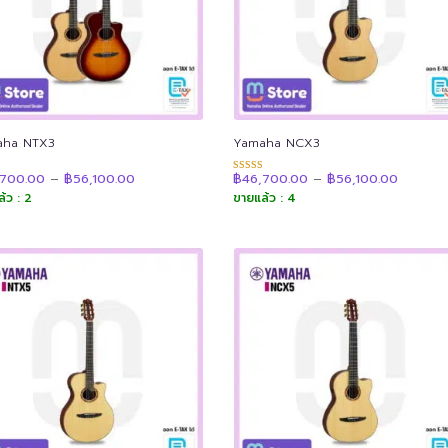
aha NTX3
Yamaha NCX3
Price
Price
,700.00
–
฿
56,100.00
฿
46,700.00
–
฿
56,100.00
แนน
ให้คะแนน
range:
range:
4.94
้ว : 2
ขายแล้ว : 4
฿46,700.00
฿46,70
 1-5
ตั้งแต่ 1-5
through
throug
น
คะแนน
฿56,100.00
฿56,100