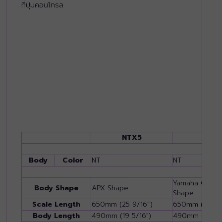
ที่ปุ่มคอนโทรล
NTX5
NCX
Body
Color
NT
NT
Yamaha CG Cu
Body Shape
APX Shape
Shape
Scale Length
650mm (25 9/16”)
650mm (25 9/
Body Length
490mm (19 5/16")
490mm (19 5/1