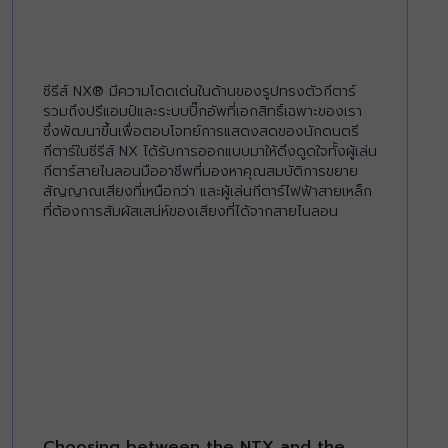
ซีรีส์ NX® มีความโดดเด่นในด้านของรูปทรงตัวกีตาร์
รวมถึงปรีแอมป์และระบบปิ๊กอัพที่เอกสิทธิ์เฉพาะของเรา
ซึ่งพัฒนาขึ้นเพื่อตอบโจทย์การแสดงสดของนักดนตรี
กีตาร์ในซีรีส์ NX ได้รับการออกแบบมาให้ดึงดูดใจทั้งผู้เล่น
กีตาร์สายไนลอนมืออาชีพที่มองหาคุณสมบัติการขยาย
สัญญาณเสียงที่เหนือกว่า และผู้เล่นกีตาร์ไฟฟ้าสายเหล็ก
ที่ต้องการสัมผัสเสน่ห์ของเสียงที่ได้จากสายไนลอน
Choosing between the NTX and the