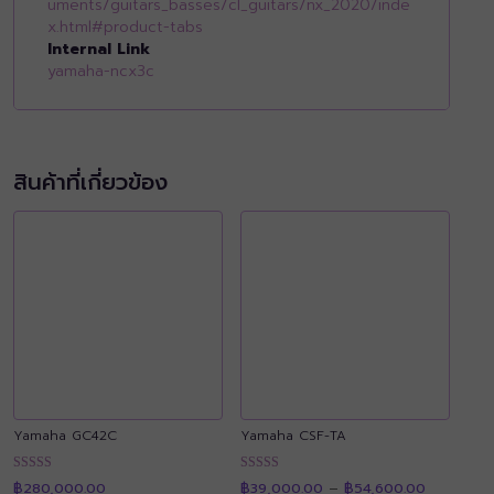
uments/guitars_basses/cl_guitars/nx_2020/inde
x.html#product-tabs
Internal Link
yamaha-ncx3c
สินค้าที่เกี่ยวข้อง
Yamaha GC42C
Yamaha CSF-TA
Price
ให้คะแนน
ให้คะแนน
฿
280,000.00
฿
39,000.00
–
฿
54,600.00
range: