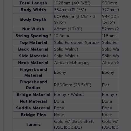
Total Length
1026mm (40 3/8")
990mm (39")
Body Width
384mm (15 1/8")
370mm (14 9/1
80-90mm (3 1/8" - 3
94-100mm (3 1
Body Depth
9/16")
15/16")
Nut Width
48mm (1 7/8")
52mm (2 1/16")
String Spacing *
10.6mm
11.8mm
Top Material
Solid European Spruce
Solid Europea
Back Material
Solid Walnut
Solid Walnut
Side Material
Solid Walnut
Solid Walnut
Neck Material
African Mahogany
African Mahog
Fingerboard
Ebony
Ebony
Material
Fingerboard
R600mm (23 5/8")
Flat
Radius
Bridge Material
Ebony + Walnut
Ebony + Walnu
Nut Material
Bone
Bone
Saddle Material
Bone
Bone
Bridge Pins
None
None
Gold w/ Black Shaft
Gold w/ Black
Tuners
(35G1800-BB)
(35G1800-BB)