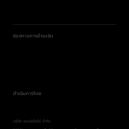
ช่องทางการชำระเงิน
ดำเนินการโดย
บริษัท ออลล์ดิสโม่ จำกัด