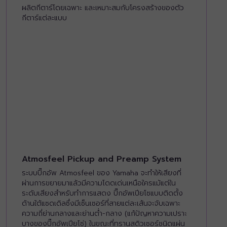
ผลิตกีตาร์โดยเฉพาะ และเหมาะสมกับโครงสร้างของตัว
กีตาร์แต่ละแบบ
Atmosfeel Pickup and Preamp System
ระบบปิ๊กอัพ Atmosfeel ของ Yamaha จะทำให้เสียงที่
ผ่านการขยายมาแล้วมีความโดดเด่นเหนือใครแม้แต่ใน
ระดับเสียงสำหรับทำการแสดง ปิ๊กอัพเปียโซแบบติดตั้ง
ด้านใต้แซดเดิลซึ่งมีเซ็นเซอร์ที่สายแต่ละเส้นจะจับเฉพาะ
ความถี่ย่านกลางและย่านต่ำ-กลาง (แก้ปัญหาความเปราะ
บางของปิ๊กอัพเปียโซ่) ในขณะที่ทรานสดิวเซอร์ชนิดแผ่น