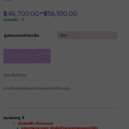
Price
฿
46,700.00
฿
56,100.00
–
range:
ขายแล้ว : 1
฿46,700.00
through
฿56,100.00
รูปแบบการชำระเงิน
หยิบใส่ตะกร้า
ชำระเต็มจำนวน
แบ่งชำระผ่านบัตรเครดิตกับธนาคารที่รองรับ
หมายเหตุ !!
จัดส่งฟรี!! ทั่วประเทศ
กรุงเทพมหานคร จัดส่งด้วยรถขนส่งของบริษัท