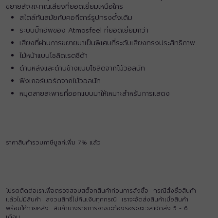
ขยายสัญญาณเสียงที่ยอดเยี่ยมเหนือใคร
สไตล์ทันสมัยกับคอกีตาร์รูปทรงดั้งเดิม
ระบบปิ๊กอัพของ Atmosfeel ที่ยอดเยี่ยมกว่า
เสียงที่ผ่านการขยายมาเป็นพิเศษที่ระดับเสียงทรงประสิทธิภาพ
ไม้หน้าแบบโซลิดเรดซีด้า
ด้านหลังและด้านข้างแบบโซลิดจากไม้วอลนัท
ฟิงเกอร์บอร์ดจากไม้วอลนัท
หมุดสายสะพายที่ออกแบบมาให้เหมาะสำหรับการแสดง
ราคาสินค้ารวมภาษีมูลค่เพิ่ม 7% แล้ว
โปรดติดต่อเราเพื่อตรวจสอบสต็อกสินค้าก่อนการสั่งซื้อ กรณีสั่งซื้อสินค้า
แล้วไม่มีสินค้า สงวนสิทธิ์ไม่คืนเงินทุกกรณี เราจะจัดส่งสินค้าเมื่อสินค้า
พร้อมให้ภายหลัง สินค้าบางรายการอาจจะต้องรอระยะเวลาจัดส่ง 5 - 6
เดือน