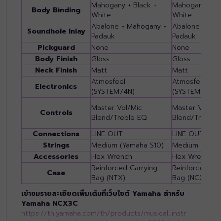
Mahogany + Black +
Mahogany + Bl
Body Binding
White
White
Abalone + Mahogany +
Abalone + Mah
Soundhole Inlay
Padauk
Padauk
Pickguard
None
None
Body Finish
Gloss
Gloss
Neck Finish
Matt
Matt
Atmosfeel
Atmosfeel
Electronics
(SYSTEM74N)
(SYSTEM74N)
Master Vol/Mic
Master Vol/Mi
Controls
Blend/Treble EQ
Blend/Treble 
Connections
LINE OUT
LINE OUT
Strings
Medium (Yamaha S10)
Medium (Yama
Accessories
Hex Wrench
Hex Wrench
Reinforced Carrying
Reinforced Car
Case
Bag (NTX)
Bag (NCX)
เข้าชมรายละเอียดเพิ่มเติมที่เว็บไซต์ Yamaha สำหรับ
Yamaha NCX3C
https://th.yamaha.com/th/products/musical_instr