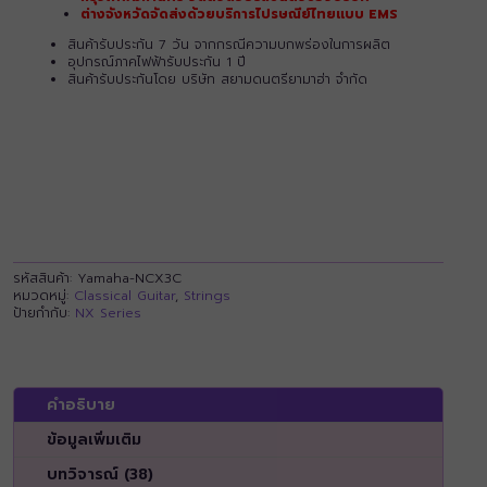
ต่างจังหวัดจัดส่งด้วยบริการไปรษณีย์ไทยแบบ EMS
สินค้ารับประกัน 7 วัน จากกรณีความบกพร่องในการผลิต
อุปกรณ์ภาคไฟฟ้ารับประกัน 1 ปี
สินค้ารับประกันโดย บริษัท สยามดนตรียามาฮ่า จำกัด
รหัสสินค้า:
Yamaha-NCX3C
หมวดหมู่:
Classical Guitar
,
Strings
ป้ายกำกับ:
NX Series
คำอธิบาย
ข้อมูลเพิ่มเติม
บทวิจารณ์ (38)