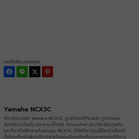
แชร์ให้เพื่อนของคุณ
Facebook
Line
Twitter
Pinterest
Yamaha NCX3C
กีตาร์คลาสสิค Yamaha NCX3C รูปลักษณ์ที่ทันสมัย รูปทรงคอ
กีตาร์แบบดั้งเดิม และระบบปิ๊กอัพ Atmosfeel ของกีตาร์อะคูสติก
และกีตาร์ไฟฟ้าสายไนลอนรุ่น NCX3C ทำให้กีตาร์รุ่นนี้เป็นตัวเลือกที่
ดีเยี่ยมสำหรับผู้เล่นกีตาร์สายไนลอนมืออาชีพที่มองหาคุณสมบัติการ