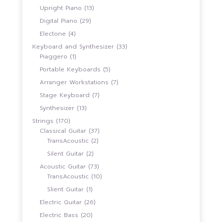
สินค้า
13
Upright Piano
13
สินค้า
29
Digital Piano
29
สินค้า
4
Electone
4
สินค้า
33
Keyboard and Synthesizer
33
1
สินค้า
Piaggero
1
สินค้า
5
Portable Keyboards
5
สินค้า
7
Arranger Workstations
7
สินค้า
7
Stage Keyboard
7
สินค้า
13
Synthesizer
13
สินค้า
170
Strings
170
สินค้า
37
Classical Guitar
37
2
สินค้า
TransAcoustic
2
สินค้า
2
Silent Guitar
2
สินค้า
73
Acoustic Guitar
73
สินค้า
10
TransAcoustic
10
สินค้า
1
Slient Guitar
1
สินค้า
26
Electric Guitar
26
สินค้า
20
Electric Bass
20