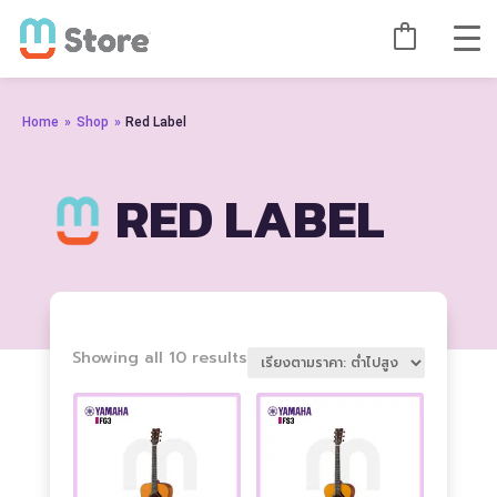
Home
»
Shop
»
Red Label
RED LABEL
Sorted
Showing all 10 results
by
price:
low
to
high