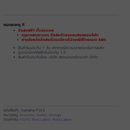
หมายเหตุ !!
จัดส่งฟรี!! ทั่วประเทศ
กรุงเทพมหานคร จัดส่งด้วยรถขนส่งของบริษัท
ต่างจังหวัดจัดส่งด้วยบริการไปรษณีย์ไทยแบบ EMS
สินค้ารับประกัน 7 วัน จากกรณีความบกพร่องในการผลิต
อุปกรณ์ภาคไฟฟ้ารับประกัน 1 ปี
สินค้ารับประกันโดย บริษัท สยามดนตรียามาฮ่า จำกัด
รหัสสินค้า:
Yamaha-FSX3
หมวดหมู่:
Acoustic Guitar
,
Strings
ป้ายกำกับ:
FG/FS Red Label
,
Red Label