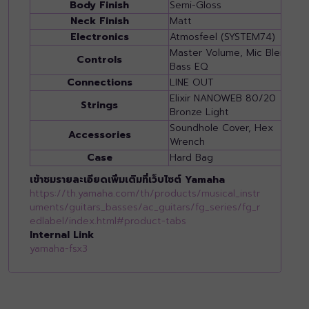
Body Finish
Semi-Gloss
Neck Finish
Matt
Electronics
Atmosfeel (SYSTEM74)
Master Volume, Mic Blend,
Controls
Bass EQ
Connections
LINE OUT
Elixir NANOWEB 80/20
Strings
Bronze Light
Soundhole Cover, Hex
Accessories
Wrench
Case
Hard Bag
เข้าชมรายละเอียดเพิ่มเติมที่เว็บไซต์ Yamaha
https://th.yamaha.com/th/products/musical_instr
uments/guitars_basses/ac_guitars/fg_series/fg_r
edlabel/index.html#product-tabs
Internal Link
yamaha-fsx3