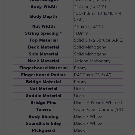
Body Width
412mm (16 1/4")
100-118mm (3 15/16”- 4
Body Depth
5/8”)
Nut Width
44mm (1 3/4”)
String Spacing *
11.0mm
Top Material
Solid Sitka Spruce A.R.E.
Back Material
Solid Mahogany
Side Material
Solid Mahogany
Neck Material
African Mahogany
Fingerboard Material
Ebony
Fingerboard Radius
R400mm (15 3/4")
Bridge Material
Ebony
Nut Material
Urea
Saddle Material
Urea
Bridge Pins
Black ABS with White Dot
Tuners
Open Gear Chrome(Y1D)
Body Binding
Black + White
Soundhole Inlay
Black + White
Pickguard
Black