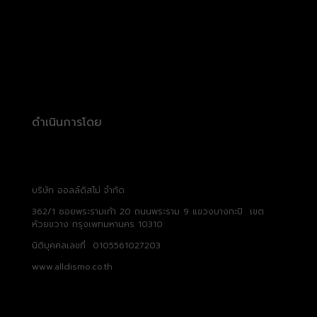
ดำเนินการโดย
บริษัท ออลล์ดิสโม่ จำกัด
362/1 ซอยพระรามเก้า 20 ถนนพระราม 9 แขวงบางกะปิ เขต
ห้วยขวาง กรุงเพทมหานคร 10310
นิติบุคคลเลขที่ 0105561027203
www.alldismo.co.th