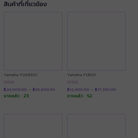
สินค้าที่เกี่ยวข้อง
Yamaha FGX830C
Yamaha FS800
Price
Price
ให้คะแนน
ให้คะแนน
฿
24,000.00
–
฿
33,600.00
฿
12,400.00
–
฿
17,350.00
range:
range:
4.92
4.87
฿24,000.00
฿12,400.00
ขายแล้ว : 23
ขายแล้ว : 52
ตั้งแต่ 1-5
ตั้งแต่ 1-5
through
through
คะแนน
คะแนน
฿33,600.00
฿17,350.00