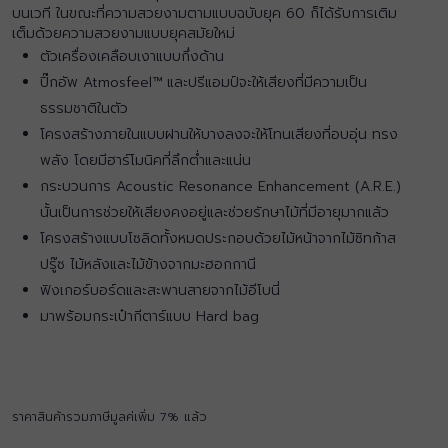
บนเวที ในขณะที่ความสวยงามตามแบบฉบับยุค 60 ก็ได้รับการเติม
เต็มด้วยความสวยงามแบบยุคสมัยใหม่
ตัวเครื่องเคลือบเงาแบบกึ่งด้าน
ปิ๊กอัพ Atmosfeel™ และปรีแอมป์จะให้เสียงที่มีความเป็น
ธรรมชาติในตัว
โครงสร้างภายในแบบฝานให้บางลงจะให้โทนเสียงที่อบอุ่น ทรง
พลัง โดยมีฮาร์โมนิคที่ลึกต่ำและแน่น
กระบวนการ Acoustic Resonance Enhancement (A.R.E.)
นั้นเป็นการช่วยให้เสียงคงอยู่และช่วยรักษาไม้ที่มีอายุมากแล้ว
โครงสร้างแบบโซลิดทั้งหมดประกอบด้วยไม้หน้าจากไม้ซิทก้าส
ปรู๊ซ ไม้หลังและไม้ข้างจากมะฮอกกานี
ฟิงเกอร์บอร์ดและสะพานสายจากไม้อีโบนี่
มาพร้อมกระเป๋ากีตาร์แบบ Hard bag
ราคาสินค้ารวมภาษีมูลค่เพิ่ม 7% แล้ว