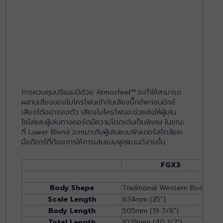
การควบคุมปรีแอมป์ด้วย Atmosfeel™ จะทำให้สามารถ
ผสานเสียงของไมโครโฟนเข้ากับเสียงปิ๊กอัพก่อนมิกซ์
เสียงได้อย่างลงตัว เสียงไมโครโฟนจะช่วยส่งให้ผู้เล่น
โซโล่และผู้เล่นทางคอร์ดมีความโดดเด่นเป็นพิเศษ ในขณะ
ที่ Lower Blend จะเหมาะกับผู้เล่นแบบฟิงเกอร์สไตล์และ
มือกีตาร์ที่ต้องการให้การเล่นแบบฟูลแบนด์ง่ายขึ้น
FGX3
Body Shape
Traditional Western Body
Scale Length
634mm (25”)
Body Length
505mm (19 7/8")
Total Length
1029mm (40 1/2")