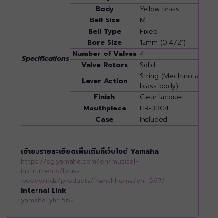
Body
Yellow brass
Bell Size
M
Bell Type
Fixed
Bore Size
12mm (0.472")
Number of Valves
4
Specifications
Valve Rotors
Solid
String (Mechanical avail
Lever Action
brass body)
Finish
Clear lacquer
Mouthpiece
HR-32C4
Case
Included
เข้าชมรายละเอียดเพิ่มเติมที่เว็บไซต์ Yamaha
https://sg.yamaha.com/en/musical-
instruments/brass-
woodwinds/products/frenchhorns/yhr-567/
Internal Link
yamaha-yhr-567