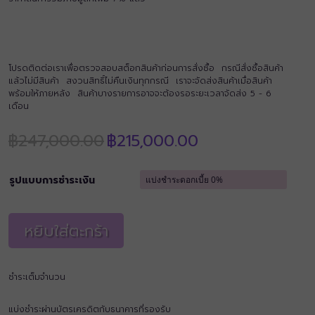
โปรดติดต่อเราเพื่อตรวจสอบสต็อกสินค้าก่อนการสั่งซื้อ กรณีสั่งซื้อสินค้า
แล้วไม่มีสินค้า สงวนสิทธิ์ไม่คืนเงินทุกกรณี เราจะจัดส่งสินค้าเมื่อสินค้า
พร้อมให้ภายหลัง สินค้าบางรายการอาจจะต้องรอระยะเวลาจัดส่ง 5 - 6
เดือน
Original
Current
฿
247,000.00
฿
215,000.00
price
price
was:
is:
฿247,000.00.
฿215,000.00.
รูปแบบการชำระเงิน
หยิบใส่ตะกร้า
ชำระเต็มจำนวน
แบ่งชำระผ่านบัตรเครดิตกับธนาคารที่รองรับ