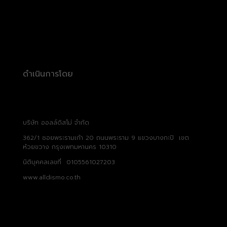
ดำเนินการโดย
บริษัท ออลล์ดิสโม่ จำกัด
362/1 ซอยพระรามเก้า 20 ถนนพระราม 9 แขวงบางกะปิ เขต
ห้วยขวาง กรุงเพทมหานคร 10310
นิติบุคคลเลขที่ 0105561027203
www.alldismo.co.th