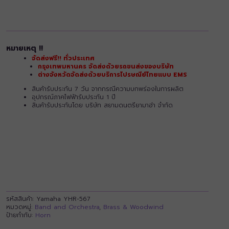
หมายเหตุ !!
จัดส่งฟรี!! ทั่วประเทศ
กรุงเทพมหานคร จัดส่งด้วยรถขนส่งของบริษัท
ต่างจังหวัดจัดส่งด้วยบริการไปรษณีย์ไทยแบบ EMS
สินค้ารับประกัน 7 วัน จากกรณีความบกพร่องในการผลิต
อุปกรณ์ภาคไฟฟ้ารับประกัน 1 ปี
สินค้ารับประกันโดย บริษัท สยามดนตรียามาฮ่า จำกัด
รหัสสินค้า:
Yamaha YHR-567
หมวดหมู่:
Band and Orchestra
,
Brass & Woodwind
ป้ายกำกับ:
Horn