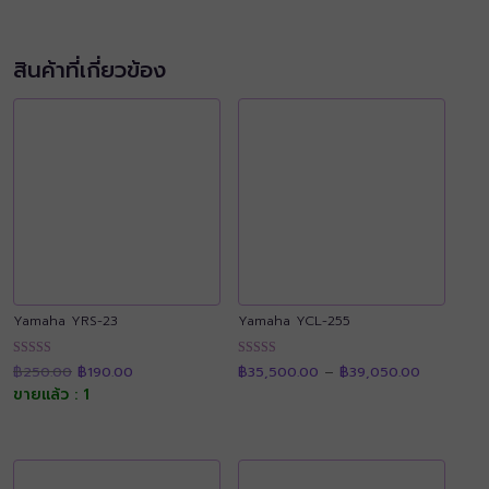
สินค้าที่เกี่ยวข้อง
Yamaha YRS-23
Yamaha YCL-255
Original
Current
Price
ให้คะแนน
ให้คะแนน
฿
250.00
฿
190.00
฿
35,500.00
–
฿
39,050.00
price
price
range:
4.92
4.87
was:
is:
฿35,500.
ขายแล้ว : 1
ตั้งแต่ 1-5
ตั้งแต่ 1-5
฿250.00.
฿190.00.
through
คะแนน
คะแนน
฿39,050.