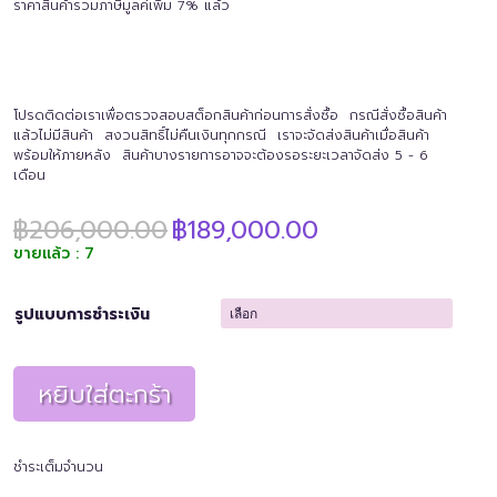
ราคาสินค้ารวมภาษีมูลค่เพิ่ม 7% แล้ว
โปรดติดต่อเราเพื่อตรวจสอบสต็อกสินค้าก่อนการสั่งซื้อ กรณีสั่งซื้อสินค้า
แล้วไม่มีสินค้า สงวนสิทธิ์ไม่คืนเงินทุกกรณี เราจะจัดส่งสินค้าเมื่อสินค้า
พร้อมให้ภายหลัง สินค้าบางรายการอาจจะต้องรอระยะเวลาจัดส่ง 5 - 6
เดือน
Original
Current
฿
206,000.00
฿
189,000.00
price
price
ขายแล้ว : 7
was:
is:
฿206,000.00.
฿189,000.00.
รูปแบบการชำระเงิน
หยิบใส่ตะกร้า
ชำระเต็มจำนวน