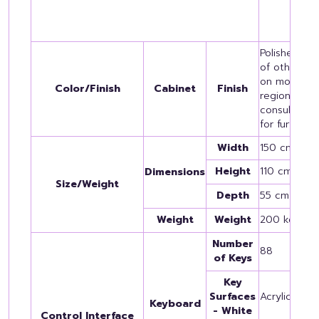
Yam
Polished Ebo
of other fi
on model an
Color/Finish
Cabinet
Finish
regional var
consult you
for further i
Width
150 cm (59"
Height
110 cm (43 1
Dimensions
Size/Weight
Depth
55 cm (21 3/
Weight
Weight
200 kg (441
Number
88
of Keys
Key
Surfaces
Acrylic Resi
Keyboard
- White
Control Interface