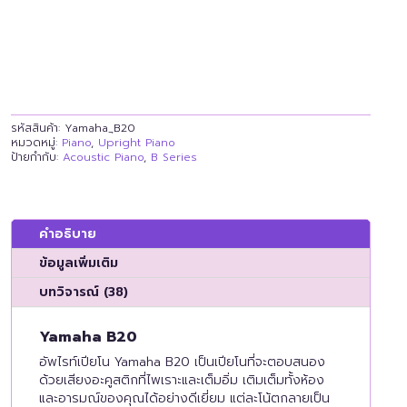
รหัสสินค้า:
Yamaha_ฺB20
หมวดหมู่:
Piano
,
Upright Piano
ป้ายกำกับ:
Acoustic Piano
,
B Series
คำอธิบาย
ข้อมูลเพิ่มเติม
บทวิจารณ์ (38)
Yamaha B20
อัพไรท์เปียโน Yamaha B20 เป็นเปียโนที่จะตอบสนอง
ด้วยเสียงอะคูสติกที่ไพเราะและเต็มอิ่ม เติมเต็มทั้งห้อง
และอารมณ์ของคุณได้อย่างดีเยี่ยม แต่ละโน้ตกลายเป็น