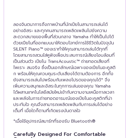
ลองจินตนาการถึงภาพบ้านที่นักเปียโนสามารถเล่นได้
อย่างอิสระ และทุกคนสามารถเพลิดเพลินไปยังความ
สะดวกสบายของพื้นที่ส่วนกลาง Yamaha ทำให้เป็นไปได้
ด้วยเปียโนที่ออกแบบมาให้ตอบโจทย์การใช้ชีวิตในปัจจุบัน
SILENT Piano™ ของเราทำให้คุณสามารถเล่นได้ทุกที่
โดยสามารถสวมใส่หูฟังเพื่อประสบการณ์เสียงโอบล้อมที่
เป็นส่วนตัว เปียโน TransAcoustic™ ถ่ายทอดเสียงที่
ไพเราะ สมจริง ซึ่งเป็นเอกลักษณ์เฉพาะของเปียโนอะคูสติ
ก พร้อมให้คุณควบคุมระดับเสียงได้ตามต้องการ อีกทั้ง
ยังสามารถเล่นไปพร้อมกับเพลงโปรดของคุณได้* จึง
เพิ่มความสนุกและอิสระในทุกการเล่นของคุณ Yamaha
ได้ผสานเทคโนโลยีสมัยใหม่เข้ากับความงามเหนือกาลเวลา
และพลังในการถ่ายทอดอารมณ์ของเปียโนอะคูสติกที่น่า
ประทับใจ คุณจึงสามารถเพลิดเพลินกับการเล่นได้อย่าง
เต็มที่ เมื่อใดก็ตามที่เกิดแรงบันดาลใจ
*เมื่อใช้อุปกรณ์สมาร์ทที่รองรับ Bluetooth®
Carefully Designed For Comfortable