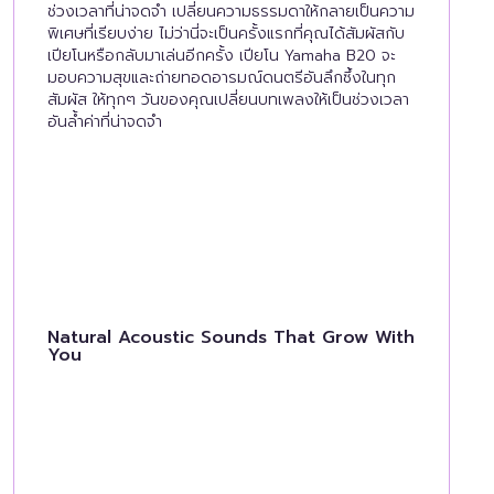
ช่วงเวลาที่น่าจดจำ เปลี่ยนความธรรมดาให้กลายเป็นความ
พิเศษที่เรียบง่าย ไม่ว่านี่จะเป็นครั้งแรกที่คุณได้สัมผัสกับ
เปียโนหรือกลับมาเล่นอีกครั้ง เปียโน Yamaha B20 จะ
มอบความสุขและถ่ายทอดอารมณ์ดนตรีอันลึกซึ้งในทุก
สัมผัส ให้ทุกๆ วันของคุณเปลี่ยนบทเพลงให้เป็นช่วงเวลา
อันล้ำค่าที่น่าจดจำ
Natural Acoustic Sounds That Grow With
You