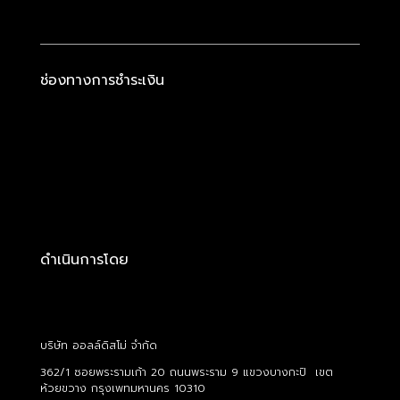
ช่องทางการชำระเงิน
ดำเนินการโดย
บริษัท ออลล์ดิสโม่ จำกัด
362/1 ซอยพระรามเก้า 20 ถนนพระราม 9 แขวงบางกะปิ เขต
ห้วยขวาง กรุงเพทมหานคร 10310