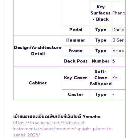
Key
Surfaces
Phenolic Res
- Black
Pedal
Type
Damper, Muff
Hammer
Type
B Series Spe
Design/Architecture
Frame
Type
V-pro
Detail
Back Post
Number
5
Soft-
Key Cover
Close
Yes
Cabinet
Fallboard
Caster
Type
-
เข้าชมรายละเอียดเพิ่มเติมที่เว็บไซต์ Yamaha
https://th.yamaha.com/th/musical-
instruments/pianos/products/upright-pianos/b-
series-2026/