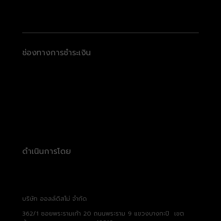
ช่องทางการชำระเงิน
ดำเนินการโดย
บริษัท ออลล์ดิสโม่ จำกัด
362/1 ซอยพระรามเก้า 20 ถนนพระราม 9 แขวงบางกะปิ เขต