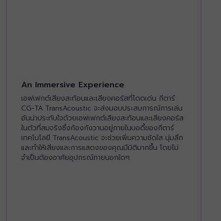
An Immersive Experience
เอฟเฟกต์เสียงสะท้อนและเสียงคอรัสที่โดดเด่น กีตาร์
CG-TA TransAcoustic จะส่งมอบประสบการณ์การเล่น
อันน่าประทับใจด้วยเอฟเฟกต์เสียงสะท้อนและเสียงคอรัส
ในตัวที่สมจริงซึ่งก้องกังวานอยู่ภายในบอดี้ของกีตาร์
เทคโนโลยี TransAcoustic จะช่วยเพิ่มความชัดใส นุ่มลึก
และทำให้เสียงและการแสดงของคุณมีมิติมากขึ้น โดยไม่
จำเป็นต้องอาศัยอุปกรณ์ภายนอกใดๆ