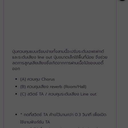
ปุ่มควบคุมแบบเรียบง่ายทั้งสามนี้จะปรับระดับเอฟเฟกต์
และระดับเสียง line out ปุ่มขนาดเล็กใช้พื้นที่น้อย จึงช่วย
ลดการสูญเสียเสียงซึ่งเกิดจากการฝานเนื้อไม้ของบอดี้
ออก
(A) ควบคุม Chorus
(B) ควบคุมเสียง reverb (Room/Hall)
(C) สวิตช์ TA / ควบคุมระดับเสียง Line out
* กดที่สวิตช์ TA ค้างไว้นานกว่า 0.3 วินาที เพื่อเปิด
ใช้งานฟังก์ชัน TA