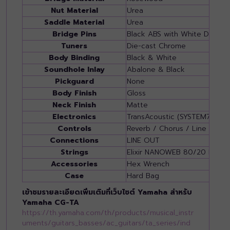
Nut Material
Urea
Saddle Material
Urea
Bridge Pins
Black ABS with White Dot
Tuners
Die-cast Chrome
Body Binding
Black & White
Soundhole Inlay
Abalone & Black
Pickguard
None
Body Finish
Gloss
Neck Finish
Matte
Electronics
TransAcoustic (SYSTEM70)
Controls
Reverb / Chorus / Line Out V
Connections
LINE OUT
Strings
Elixir NANOWEB 80/20 Bronze
Accessories
Hex Wrench
Case
Hard Bag
เข้าชมรายละเอียดเพิ่มเติมที่เว็บไซต์ Yamaha สำหรับ
Yamaha CG-TA
https://th.yamaha.com/th/products/musical_instr
uments/guitars_basses/ac_guitars/ta_series/ind