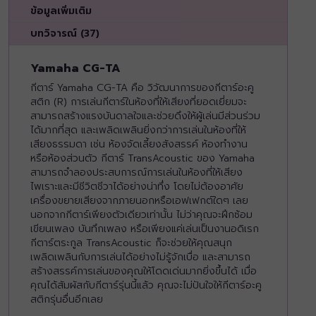
ข้อมูลเพิ่มเติม
บทวิจารณ์ (37)
Yamaha CG-TA
กีตาร์ Yamaha CG-TA คือ วิวัฒนาการของกีตาร์อะคู
สติก (R) การเล่นกีตาร์ในห้องที่ให้เสียงที่ยอดเยี่ยมจะ
สามารถสร้างแรงบันดาลใจและช่วยดึงให้ผู้เล่นมีส่วนร่วม
ได้มากที่สุด และเพลิดเพลินยิ่งกว่าการเล่นในห้องที่ให้
เสียงธรรมดา เช่น ห้องจัดเลี้ยงสังสรรค์ ห้องทำงาน
หรือห้องส่วนตัว กีตาร์ TransAcoustic ของ Yamaha
สามารถจำลองประสบการณ์การเล่นในห้องที่ให้เสียง
ไพเราะและมีชีวิตชีวาได้อย่างน่าทึ่ง โดยไม่ต้องอาศัย
เครื่องขยายเสียงจากภายนอกหรือเอฟเฟกต์ใดๆ เลย
นอกจากกีตาร์เพียงตัวเดียวเท่านั้น ไม่ว่าคุณจะฝึกซ้อม
เขียนเพลง บันทึกเพลง หรือเพียงแค่เล่นเป็นงานอดิเรก
กีตาร์ตระกูล TransAcoustic ก็จะช่วยให้คุณสนุก
เพลิดเพลินกับการเล่นได้อย่างไม่รู้จักเบื่อ และสามารถ
สร้างสรรค์การเล่นของคุณให้โดดเด่นมากยิ่งขึ้นได้ เมื่อ
คุณได้สัมผัสกับกีตาร์รุ่นนี้แล้ว คุณจะไม่ปันใจให้กีตาร์อะคู
สติกรุ่นอื่นอีกเลย