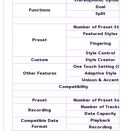
Stereophonic Optimizer
Dual
Functions
Split
Acco
Number of Preset Styles
Featured Styles
Preset
Fingering
Style Control
Custom
Style Creator
One Touch Setting (OTS)
Other Features
Adaptive Style
Unison & Accent
Compatibility
Preset
Number of Preset Songs
Number of Tracks
Recording
Data Capacity
Playback
Compatible Data
Format
Recording