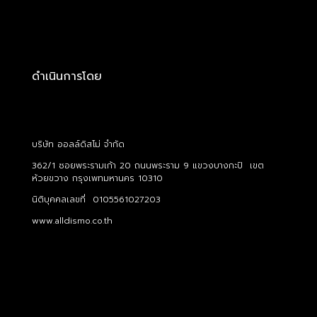
ดำเนินการโดย
บริษัท ออลล์ดิสโม่ จำกัด
362/1 ซอยพระรามเก้า 20 ถนนพระราม 9 แขวงบางกะปิ เขต
ห้วยขวาง กรุงเพทมหานคร 10310
นิติบุคคลเลขที่ 0105561027203
www.alldismo.co.th