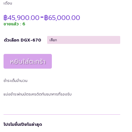
เดือน
Price
฿
45,900.00
฿
65,000.00
–
range:
ขายแล้ว : 6
฿45,900.00
through
฿65,000.00
ตัวเลือก DGX-670
หยิบใส่ตะกร้า
ชำระเต็มจำนวน
แบ่งชำระผ่านบัตรเครดิตกับธนาคารที่รองรับ
โปรโมชั่นเปียโนล่าสุด