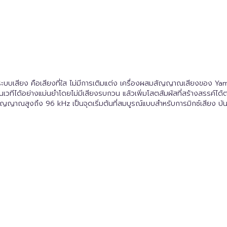
รมระบบเสียง คือเสียงที่ใส ไม่มีการเติมแต่ง เครื่องผสมสัญญาณเสียงของ Ya
บนเวทีได้อย่างแม่นยำโดยไม่มีเสียงรบกวน แล้วเพิ่มโสตสัมผัสที่สร้างสรรค์
ุ่มสัญญาณสูงถึง 96 kHz เป็นจุดเริ่มต้นที่สมบูรณ์แบบสำหรับการมิกซ์เสียง บัน