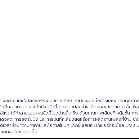
บางอย่าง และในโลกของระบบขยายเสียง เรามักจะนึกถึงการแลกมากับคุณภาพก
่กล่าวมา จนกระทั่งปัจจุบันนี้ คุณอาจต้องจำใจเลือกคอนโซลขนาดเล็กเพื่อให
ส์ใหม่ ได้ทำลายแบบแผนข้อนี้ไปอย่างสิ้นเชิง ด้วยคุณภาพเสียงที่เหนือชั้น กา
งสด การสตรีมมิ่ง และการบันทึกเสียงสดหรือการผลิตงานเพลงที่บ้าน ซึ่งมิ
อดเวลาซึ่งมีความท้าทายและโอกาสใหม่ๆ เกิดขึ้นเสมอ มิกเซอร์คอนโซล DM3 ม
นโซลดิจิตอลขนาดเล็ก