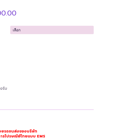
Price
00.00
range:
฿75,000.00
through
฿86,200.00
งรับ
วยรถขนส่งของบริษัท
ริการไปรษณีย์ไทยแบบ EMS