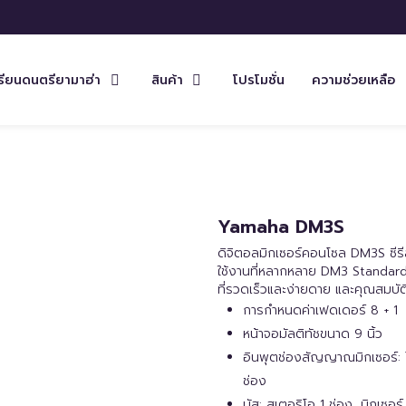
รียนดนตรียามาฮ่า
สินค้า
โปรโมชั่น
ความช่วยเหลือ
Yamaha DM3S
ดิจิตอลมิกเซอร์คอนโซล DM3S ซีรี
ใช้งานที่หลากหลาย DM3 Standard ให
ที่รวดเร็วและง่ายดาย และคุณสมบั
การกำหนดค่าเฟดเดอร์ 8 + 1
หน้าจอมัลติทัชขนาด 9 นิ้ว
อินพุตช่องสัญญาณมิกเซอร์: โม
ช่อง
บัส: สเตอริโอ 1 ช่อง, มิกเซอ