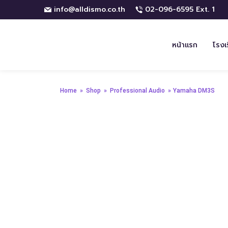
info@alldismo.co.th
02-096-6595 Ext. 1
หน้าแรก
โรงเ
Home
»
Shop
»
Professional Audio
»
Yamaha DM3S