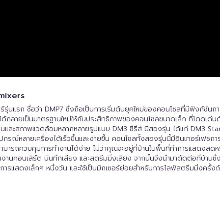
 mixers
รุ่นแรก ชื่อว่า DMP7 ซึ่งถือเป็นการเริ่มต้นยุคใหม่ของคอนโซลที่มีฟังก์ชันกา
ได้กลายเป็นมาตรฐานใหม่ให้กับประสิทธิภาพของคอนโซลขนาดเล็ก ที่โดดเด่
ารใช้งานและสภาพแวดล้อมหลากหลายรูปแบบ DM3 ซีรีส์ มีสองรุ่น ได้แก่ DM3 S
ุปกรณ์หลายเครื่องได้เร็วขึ้นและง่ายขึ้น คอนโซลทั้งสองรุ่นนี้มีอินเทอร์เฟซ
นสามารถควบคุมการทำงานได้ง่าย ไม่ว่าคุณจะอยู่ที่บ้านในพื้นที่ทำการแสดงสดหร
คอนเสิร์ต บันทึกเสียง และสตรีมมิ่งเสียง จากนั้นจึงนำมาตัดต่อที่บ้านซึ
ารแสดงเล็กๆ หนึ่งวัน และใช้เป็นมิกเซอร์ย่อยสำหรับการไลฟ์สตรีมมิ่งครั้งถัดไ