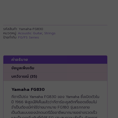
รหัสสินค้า:
Yamaha-FG830
หมวดหมู่:
Acoustic Guitar
,
Strings
ป้ายกำกับ:
FG/FS Series
คำอธิบาย
ข้อมูลเพิ่มเติม
บทวิจารณ์ (35)
Yamaha FG830
กีตาร์โปร่ง Yamaha FG830 ของ Yamaha ซึ่งเปิดตัวใน
ปี 1966 พิสูจน์ให้เห็นแล้วว่ากีตาร์อะคูสติกที่ยอดเยี่ยมไม่
จำเป็นต้องมีค่าใช้จ่ายมากมาย FG180 รุ่นแรกกลาย
เป็นต้นแบบของนักดนตรีมืออาชีพมากมายอย่างรวดเร็ว
และเป็นจุดเริ่มต้นที่ทำให้ FG ประสบความสำเร็จ ด้วยการ