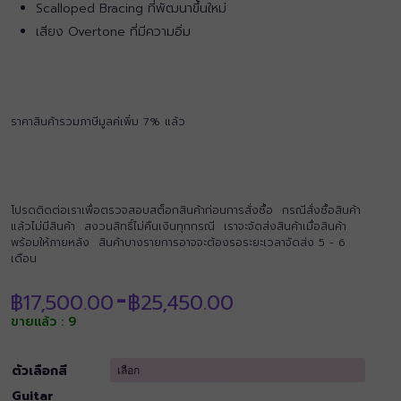
Scalloped Bracing ที่พัฒนาขึ้นใหม่
เสียง Overtone ที่มีความอิ่ม
ราคาสินค้ารวมภาษีมูลค่เพิ่ม 7% แล้ว
โปรดติดต่อเราเพื่อตรวจสอบสต็อกสินค้าก่อนการสั่งซื้อ กรณีสั่งซื้อสินค้า
แล้วไม่มีสินค้า สงวนสิทธิ์ไม่คืนเงินทุกกรณี เราจะจัดส่งสินค้าเมื่อสินค้า
พร้อมให้ภายหลัง สินค้าบางรายการอาจจะต้องรอระยะเวลาจัดส่ง 5 - 6
เดือน
Price
฿
17,500.00
฿
25,450.00
–
range:
ขายแล้ว : 9
฿17,500.00
through
฿25,450.00
ตัวเลือกสี
Guitar