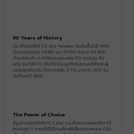
50 Years of History
ประวัติของซีรีส์ FG ของ Yamaha เริ่มต้นขึ้นในปี 1966
ด้วยการเปิดตัว FG180 และ FG150 ในช่วง 50 ปีนับ
ตั้งแต่เปิดตัว เราได้พัฒนาและผลิต FG หลายรุ่น ซึ่ง
แต่ละรุ่นทำให้ FG เป็นกีตาร์อะคูสติกในอุดมคติสำหรับผู้
เล่นในยุคปัจจุบัน โดยรวมแล้ว มี FG มากกว่า 200 รุ่น
นับตั้งแต่ปี 1966
The Power of Choice
มีรูปร่างของตัวกีตาร์ 2 แบบ รวมถึงขนาดคอนเสิร์ต FS
ใหม่ล่าสุด 5 เกรดที่มีไม้โทนเสียงให้เลือกหลากหลาย มีตัว