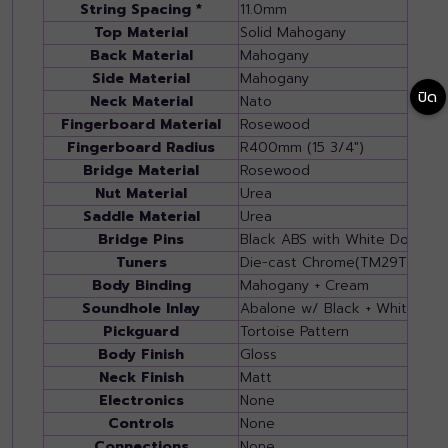
String Spacing *
11.0mm
Top Material
Solid Mahogany
Back Material
Mahogany
Side Material
Mahogany
ปิด
Neck Material
Nato
Fingerboard Material
Rosewood
Fingerboard Radius
R400mm (15 3/4")
Bridge Material
Rosewood
Nut Material
Urea
Saddle Material
Urea
Bridge Pins
Black ABS with White Dot
Tuners
Die-cast Chrome(TM29T)
Body Binding
Mahogany + Cream
Soundhole Inlay
Abalone w/ Black + White
Pickguard
Tortoise Pattern
Body Finish
Gloss
Neck Finish
Matt
Electronics
None
Controls
None
Connections
None