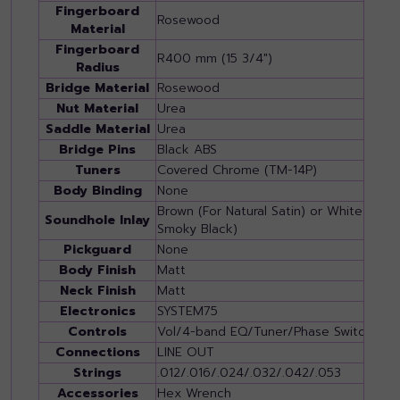
Fingerboard
Rosewood
Material
Fingerboard
R400 mm (15 3/4")
Radius
Bridge Material
Rosewood
Nut Material
Urea
Saddle Material
Urea
Bridge Pins
Black ABS
Tuners
Covered Chrome (TM-14P)
Body Binding
None
Brown (For Natural Satin) or White (For
Soundhole Inlay
Smoky Black)
Pickguard
None
Body Finish
Matt
Neck Finish
Matt
Electronics
SYSTEM75
Controls
Vol/4-band EQ/Tuner/Phase Switch
Connections
LINE OUT
Strings
.012/.016/.024/.032/.042/.053
Accessories
Hex Wrench