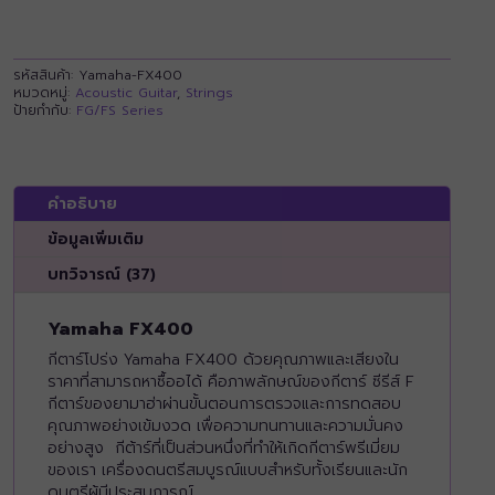
รหัสสินค้า:
Yamaha-FX400
หมวดหมู่:
Acoustic Guitar
,
Strings
ป้ายกำกับ:
FG/FS Series
คำอธิบาย
ข้อมูลเพิ่มเติม
บทวิจารณ์ (37)
Yamaha FX400
กีตาร์โปร่ง Yamaha FX400 ด้วยคุณภาพและเสียงใน
ราคาที่สามารถหาซื้ออได้ คือภาพลักษณ์ของกีตาร์ ซีรีส์ F
กีตาร์ของยามาฮ่าผ่านขั้นตอนการตรวจและการทดสอบ
คุณภาพอย่างเข้มงวด เพื่อความทนทานและความมั่นคง
อย่างสูง กีต้าร์ที่เป็นส่วนหนึ่งที่ทำให้เกิดกีตาร์พรีเมี่ยม
ของเรา เครื่องดนตรีสมบูรณ์แบบสำหรับทั้งเรียนและนัก
ดนตรีผู้มีประสบการณ์