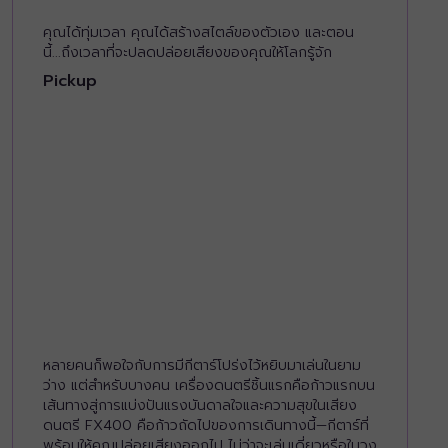
คุณได้ทุ่มเวลา คุณได้สร้างสไตล์ของตัวเอง และตอน
นี้...ถึงเวลาที่จะปลดปล่อยเสียงของคุณให้โลกรู้จัก
Pickup
หลายคนก็พอใจกับการมีกีตาร์โปร่งไว้หยิบมาเล่นในยาม
ว่าง แต่สำหรับบางคน เครื่องดนตรีชิ้นแรกคือก้าวแรกบน
เส้นทางสู่การแบ่งปันแรงบันดาลใจและความสุขในเสียง
ดนตรี FX400 คือก้าวถัดไปของการเดินทางนี้—กีตาร์ที่
พร้อมให้คุณปล่อยเสียงออกไป ไม่ว่าจะเล่นเดี่ยวหรือในวง