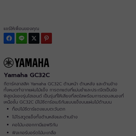
แชร์ให้เพื่อนของคุณ
Facebook
Line
Twitter
Pinterest
Yamaha GC32C
กีตาร์คลาสสิค Yamaha GC32C ด้านหน้า ด้านหลัง และด้านข้าง
ทั้งหมดทำจากแผ่นไม้แข็ง การตกแต่งที่แม่นยำและประณีตเป็นข้อ
พิสูจน์ของรุ่นไฮเอนด์ เป็นรุ่นที่ให้เสียงที่สดใสพร้อมการตอบสนองที่
เหนือชั้น GC32C มีไม้ซีดาร์อเมริกันแบบแข็งบนแผ่นไม้ด้านบน
ท็อปไม้ซีดาร์แดงแบบตะวันตก
ไม้โรสวูดแข็งทั้งด้านหลังและด้านข้าง
คอไม้มะฮอกกานีแอฟริกัน
ฟิงเกอร์บอร์ดไม้มะเกลือ