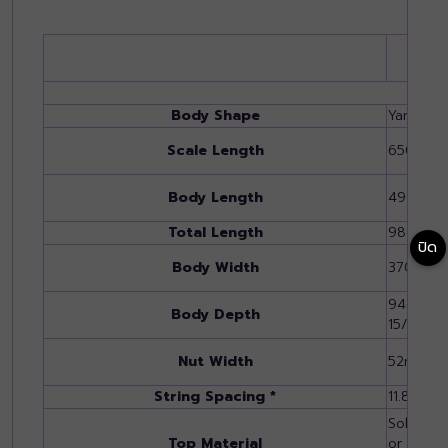
Body Shape
Yamaha 
Scale Length
650mm (
Body Length
490mm (1
Total Length
988mm (
ปิด
Body Width
370mm (1
94-100mm
Body Depth
15/16")
Nut Width
52mm (2 
String Spacing *
11.8mm
Solid Eu
Top Material
or Solid