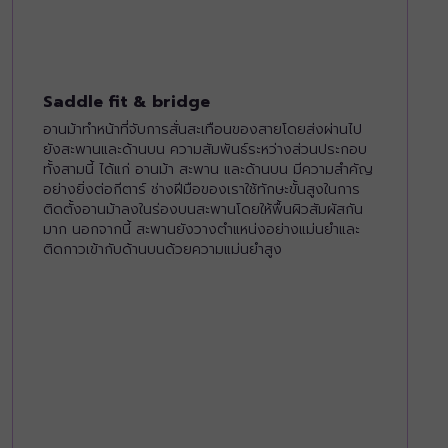
Saddle fit & bridge
อานม้าทำหน้าที่จับการสั่นสะเทือนของสายโดยส่งผ่านไป
ยังสะพานและด้านบน ความสัมพันธ์ระหว่างส่วนประกอบ
ทั้งสามนี้ ได้แก่ อานม้า สะพาน และด้านบน มีความสำคัญ
อย่างยิ่งต่อกีตาร์ ช่างฝีมือของเราใช้ทักษะขั้นสูงในการ
ติดตั้งอานม้าลงในร่องบนสะพานโดยให้พื้นผิวสัมผัสกัน
มาก นอกจากนี้ สะพานยังวางตำแหน่งอย่างแม่นยำและ
ติดกาวเข้ากับด้านบนด้วยความแม่นยำสูง