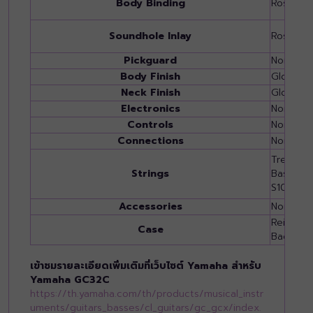
Body Binding
Rosewoo
Soundhole Inlay
Rosette
Pickguard
None
Body Finish
Gloss
Neck Finish
Gloss
Electronics
None
Controls
None
Connections
None
Trebles:
Strings
Basses:
S10)
Accessories
None
Reinforc
Case
Bag
เข้าชมรายละเอียดเพิ่มเติมที่เว็บไซต์ Yamaha สำหรับ
Yamaha GC32C
https://th.yamaha.com/th/products/musical_instr
uments/guitars_basses/cl_guitars/gc_gcx/index.