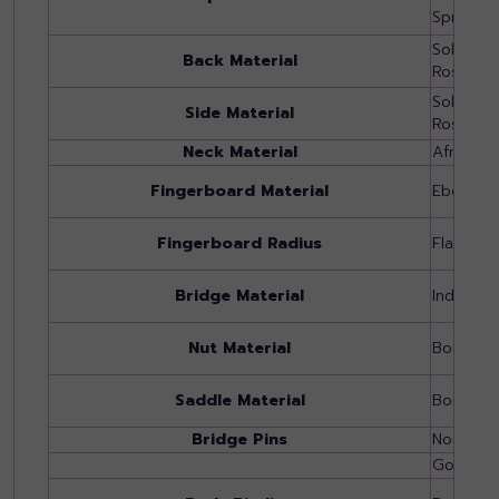
Spruce
Solid Ma
Back Material
Rosewo
Solid Ma
Side Material
Rosewo
Neck Material
African
Fingerboard Material
Ebony
Fingerboard Radius
Flat
Bridge Material
Indian 
Nut Material
Bone
Saddle Material
Bone
Bridge Pins
None
Gold(YT