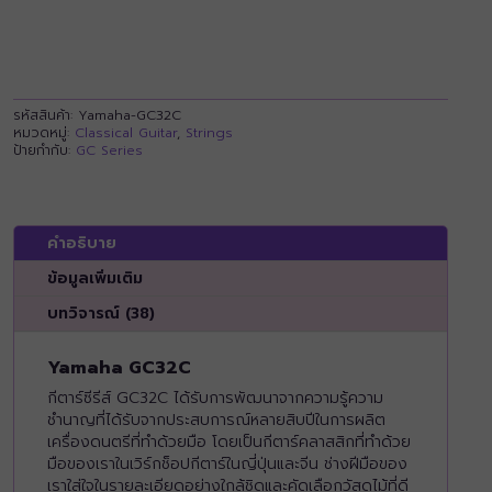
รหัสสินค้า:
Yamaha-GC32C
หมวดหมู่:
Classical Guitar
,
Strings
ป้ายกำกับ:
GC Series
คำอธิบาย
ข้อมูลเพิ่มเติม
บทวิจารณ์ (38)
Yamaha GC32C
กีตาร์ซีรีส์ GC32C ได้รับการพัฒนาจากความรู้ความ
ชำนาญที่ได้รับจากประสบการณ์หลายสิบปีในการผลิต
เครื่องดนตรีที่ทำด้วยมือ โดยเป็นกีตาร์คลาสสิกที่ทำด้วย
มือของเราในเวิร์กช็อปกีตาร์ในญี่ปุ่นและจีน ช่างฝีมือของ
เราใส่ใจในรายละเอียดอย่างใกล้ชิดและคัดเลือกวัสดุไม้ที่ดี