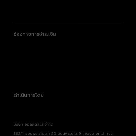
ช่องทางการชำระเงิน
ดำเนินการโดย
บริษัท ออลล์ดิสโม่ จำกัด
362/1 ซอยพระรามเก้า 20 ถนนพระราม 9 แขวงบางกะปิ เขต