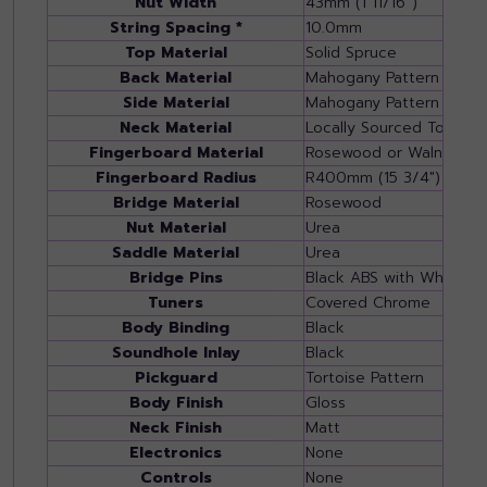
Nut Width
43mm (1 11/16”)
String Spacing *
10.0mm
Top Material
Solid Spruce
Back Material
Mahogany Pattern UTF(Ul
Side Material
Mahogany Pattern UTF(Ul
Neck Material
Locally Sourced Tonewo
Fingerboard Material
Rosewood or Walnut
Fingerboard Radius
R400mm (15 3/4")
Bridge Material
Rosewood
Nut Material
Urea
Saddle Material
Urea
Bridge Pins
Black ABS with White D
Tuners
Covered Chrome
Body Binding
Black
Soundhole Inlay
Black
Pickguard
Tortoise Pattern
Body Finish
Gloss
Neck Finish
Matt
Electronics
None
Controls
None