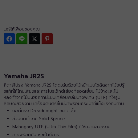
แชร์ให้เพื่อนของคุณ
Facebook
Line
Twitter
Pinterest
Yamaha JR2S
กีตาร์โปร่ง Yamaha JR2S โดดเด่นด้วยไม้หน้าแบบโซลิดจากไม้สปรู๊
ซแท้ที่ให้โทนเสียงและการโปรเจ็กต์เสียงที่ยอดเยี่ยม ไม้ข้างและไม้
หลังทำจากไม้มะฮอกกานีแบบเคลือบฟิล์มบางพิเศษ (UTF) ที่ให้รูป
ลักษณ์สวยงาม เครื่องดนตรีชิ้นนี้มาพร้อมกระเป๋าที่แข็งแรงทนทาน
บอดี้ทรง Dreadnought ขนาดเล็ก
ส่วนบนทำจาก Solid Spruce
Mahogany UTF (Ultra Thin Film) ที่ให้ความสวยงาม
ขายพร้อมกับกระเป๋ากีตาร์