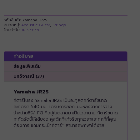
รหัสสินค้า:
Yamaha-JR2S
หมวดหมู่:
Acoustic Guitar
,
Strings
ป้ายกำกับ:
JR Series
คำอธิบาย
ข้อมูลเพิ่มเติม
บทวิจารณ์ (37)
Yamaha JR2S
กีตาร์โปร่ง Yamaha JR2S เป็นอะคูสติกกีตาร์ขนาด
กะทัดรัด 540 มม. ได้รับการออกแบบหลังจากการวาง
จำหน่ายซีรีส์ FG ที่อยู่ในตลาดมาเป็นเวลานาน กีตาร์ขนาด
กะทัดรัดนี้ให้เสียงอะคูสติกที่แท้จริงทุกเวลาและทุกที่ที่คุณ
ต้องการ แถมกระเป๋ากีตาร์* สามารถพกพาได้ง่าย