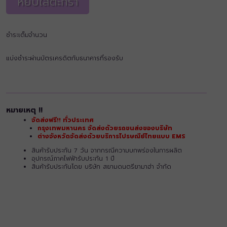
หยิบใส่ตะกร้า
ชำระเต็มจำนวน
แบ่งชำระผ่านบัตรเครดิตกับธนาคารที่รองรับ
หมายเหตุ !!
จัดส่งฟรี!! ทั่วประเทศ
กรุงเทพมหานคร จัดส่งด้วยรถขนส่งของบริษัท
ต่างจังหวัดจัดส่งด้วยบริการไปรษณีย์ไทยแบบ EMS
สินค้ารับประกัน 7 วัน จากกรณีความบกพร่องในการผลิต
อุปกรณ์ภาคไฟฟ้ารับประกัน 1 ปี
สินค้ารับประกันโดย บริษัท สยามดนตรียามาฮ่า จำกัด