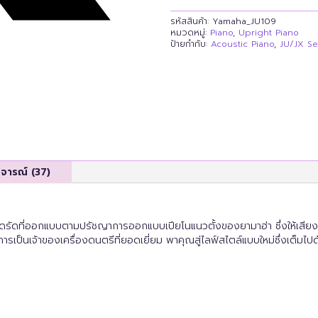
รหัสสินค้า:
Yamaha_JU109
หมวดหมู่:
Piano
,
Upright Piano
ป้ายกำกับ:
Acoustic Piano
,
JU/JX Se
ิจารณ์ (37)
ดรัดที่ออกแบบตามปรัชญาการออกแบบเปียโนแนวตั้งของยามาฮ่า ซึ่งให้เสียง
เป็นเจ้าของเครื่องดนตรีที่ยอดเยี่ยม พาคุณสู่ไลฟ์สไตล์แบบใหม่ซึ่งเต็มไป