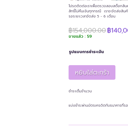
โปรดติดต่อเราเพื่อตรวจสอบสต็อกสินค้าก
สิทธิ์ไม่คืนเงินทุกกรณี เราจะจัดส่งสิ
รอระยะเวลาจัดส่ง 5 - 6 เดือน
Original
฿
154,000.00
฿
140,
price
ขายแล้ว : 59
was:
฿154,000
รูปแบบการชำระเงิน
หยิบใส่ตะกร้า
ชำระเต็มจำนวน
แบ่งชำระผ่านบัตรเครดิตกับธนาคารที่รอ