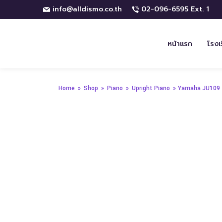
info@alldismo.co.th
02-096-6595 Ext. 1
หน้าแรก
โรงเ
Home
»
Shop
»
Piano
»
Upright Piano
»
Yamaha JU109