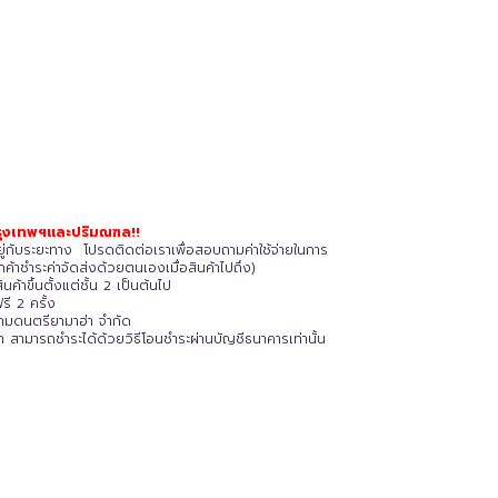
่กรุงเทพฯและปริมณฑล!!
้นอยู่กับระยะทาง โปรดติดต่อเราเพื่อสอบถามค่าใช้จ่ายในการ
ค้าชำระค่าจัดส่งด้วยตนเองเมื่อสินค้าไปถึง)
ค้าขึ้นตั้งแต่ชั้น 2 เป็นต้นไป
รี 2 ครั้ง
ยามดนตรียามาฮ่า จำกัด
 สามารถชำระได้ด้วยวิธีโอนชำระผ่านบัญชีธนาคารเท่านั้น