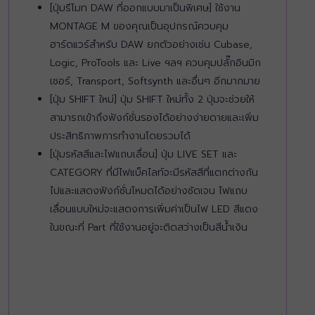
[ปุ่มรีโมท DAW ที่ออกแบบมาเป็นพิเศษ] ใช้งาน
MONTAGE M ของคุณเป็นอุปกรณ์ควบคุม
ฮาร์ดแวร์สำหรับ DAW ยกตัวอย่างเช่น Cubase,
Logic, ProTools และ Live ฯลฯ ควบคุมปลั๊กอินมิก
เซอร์, Transport, Softsynth และอื่นๆ อีกมากมาย
[ปุ่ม SHIFT ใหม่] ปุ่ม SHIFT ใหม่ทั้ง 2 ปุ่มจะช่วยให้
สามารถเข้าถึงฟังก์ชั่นรองได้อย่างง่ายดายและเพิ่ม
ประสิทธิภาพการทำงานโดยรวมได้
[ปุ่มรหัสสีและไฟแถบเลื่อน] ปุ่ม LIVE SET และ
CATEGORY ที่มีไฟแบ็คไลท์จะมีรหัสสีที่แตกต่างกัน
ไปและแสดงฟังก์ชั่นโหมดได้อย่างชัดเจน ไฟแถบ
เลื่อนแบบใหม่จะแสดงการเพิ่มค่าเป็นไฟ LED สีแดง
ในขณะที่ Part ที่ใช้งานอยู่จะติดสว่างเป็นสีน้ำเงิน