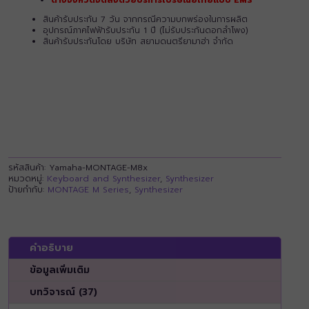
ต่างจังหวัดจัดส่งด้วยบริการไปรษณีย์ไทยแบบ EMS
สินค้ารับประกัน 7 วัน จากกรณีความบกพร่องในการผลิต
อุปกรณ์ภาคไฟฟ้ารับประกัน 1 ปี (ไม่รับประกันดอกลำโพง)
สินค้ารับประกันโดย บริษัท สยามดนตรียามาฮ่า จำกัด
รหัสสินค้า:
Yamaha-MONTAGE-M8x
หมวดหมู่:
Keyboard and Synthesizer
,
Synthesizer
ป้ายกำกับ:
MONTAGE M Series
,
Synthesizer
คำอธิบาย
ข้อมูลเพิ่มเติม
บทวิจารณ์ (37)