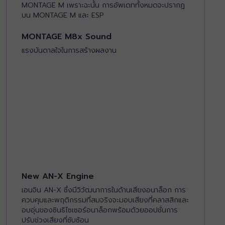
MONTAGE M เพราะฉะนั้น การอัพเดททั้งหมดจะปรากฏ
บน MONTAGE M และ ESP
MONTAGE M8x Sound
แรงบันดาลใจในการสร้างผลงาน
New AN-X Engine
เอนจิน AN-X ซึ่งมีวิวัฒนาการในด้านเสียงอนาล็อก การ
ควบคุมและพฤติกรรมที่สมจริงจะมอบเสียงที่คลาสสิกและ
อบอุ่นของซินธิไซเซอร์อนาล็อกพร้อมด้วยออปชั่นการ
ปรับช่วงเสียงที่ซับซ้อน