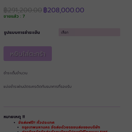
Original
Current
฿
291,200.00
฿
208,000.00
price
price
ขายแล้ว : 7
was:
is:
฿291,200.00.
฿208,000.00.
รูปแบบการชำระเงิน
หยิบใส่ตะกร้า
ชำระเต็มจำนวน
แบ่งชำระผ่านบัตรเครดิตกับธนาคารที่รองรับ
หมายเหตุ !!
จัดส่งฟรี!! ทั่วประเทศ
กรุงเทพมหานคร จัดส่งด้วยรถขนส่งของบริษัท