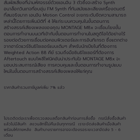
สัมผัสเสียงที่น่ามหัศจรรย์ด้วยเอนจิน 3 ตัวซึ่งจะสร้าง Synth
อนาล็อกวินเทจที่อบอุ่น FM Synth ที่ทันสมัยและเสียงเครื่องดนตรี
ที่สมจริงมาก เอนจิน Motion Control จะยกระดับขีดความสามารถ
เหล่านี้โดยการเพิ่มมิติที่ 4 ให้แก่ระบบควบคุมในขั้นตอนการ
สร้างสรรค์เสียงเพลงของคุณ MONTAGE M8x จะเชื่อมโยงขั้น
ตอนการทำงานบนเวทีเข้ากับขั้นตอนการทำงานในสตูดิโอได้อย่างไร้
รอยต่อด้วยการเชื่อมต่อคอมพิวเตอร์และการอินทิเกรต ซึ่งแตกต่าง
จากฮาร์ดแวร์ซินธิไซเซอร์แบบเดิมๆ สำหรับนักเปียโนที่ต้องการ
Weighted Action 88 คีย์ รวมถึงมือซินธิไซเซอร์ที่ต้องการ
Aftertouch แบบโพลีโฟนิคอันน่าประทับใจ MONTAGE M8x จะ
มอบประสบการณ์เสียง การควบคุมและขั้นตอนการทำงานรูปแบบ
ใหม่ในขั้นตอนการสร้างสรรค์เสียงเพลงให้แก่คุณ
ราคาสินค้ารวมภาษีมูลค่เพิ่ม 7% แล้ว
โปรดติดต่อเราเพื่อตรวจสอบสต็อกสินค้าก่อนการสั่งซื้อ กรณีสั่งซื้อสินค้า
แล้วไม่มีสินค้า สงวนสิทธิ์ไม่คืนเงินทุกกรณี เราจะจัดส่งสินค้าเมื่อสินค้า
พร้อมให้ภายหลัง สินค้าบางรายการอาจจะต้องรอระยะเวลาจัดส่ง 5 - 6
เดือน