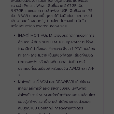
เพิ่มขึ้นเป็นสองเท่าเมื่อเทียบกับรุ่นก่อนหน้าโดยหน่วย
ความจำ Preset Wave เพิ่มขึ้นจาก 5.67GB เป็น
9.97GB และหน่วยความจำแฟลช USB เพิ่มขึ้นจาก 1.75
เป็น 3.8GB นอกจากนี้ คุณจะได้สัมผัสกับประสบการณ์
เสียงและเครื่องดนตรีรูปแบบใหม่ ไม่ว่าจะเป็นเปียโน
เครื่องดนตรีออเครสตร้า กลอง ฯลฯ
[FM-X] MONTAGE M ได้รับมรดกตกทอดจากการ
สังเคราะห์เสียงเอนจิน FM-X 8 operator ที่มีช่วง
ไดนามิกที่น่าทึ่งของ Yamaha ซึ่งจะทำให้ได้โทนเสียง
ที่หลากหลาย ไม่ว่าจะเป็นเสียงที่สดใส เสียงที่คมชัด
และทรงพลัง หรือเสียงที่นุ่มนวล นับเป็นองค์
ประกอบที่ยอดเยี่ยมสำหรับเอนจิน AWM2 และ AN-
X
[ลำโพงโรตารี่ VCM และ DRAWBAR] เมื่อใช้งาน
เทคโนโลยีการจำลองเสียงที่ซับซ้อน เอฟเฟกต์
ลำโพงโรตารี่ VCM จะทำหน้าที่จำลองการเคลื่อนไหว
ของตู้ลำโพงโรตารี่คลาสสิกได้อย่างครบถ้วนและ
สมบูรณ์แบบ นอกจากนี้ การตั้งค่าเฟดเดอร์