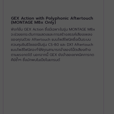
GEX Action with Polyphonic Aftertouch
(MONTAGE M8x Only)
ฟังก์ชั่น GEX Action ซึ่งมีเฉพาะในรุ่น MONTAGE M8x
จะช่วยยกระดับการแสดงและการสร้างสรรค์เสียงเพลง
ของคุณด้วย Aftertouch แบบโพลีโฟนิคซึ่งเป็นระบบ
ควบคุมซินธิไซเซอร์ในรุ่น CS-80 และ DX1 Aftertouch
แบบโพลีโฟนิคจะทำให้คุณสามารถจำลองโน๊ตเสียงค้าง
ตามแรงกดได้ นอกจากนี้ GEX ยังจำลองเทคนิคการกด
คีย์ซ้ำๆ ซึ่งมักพบในเปียโนแกรนด์