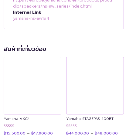
https://europe.yamaha.com/en/products/proau
dio/speakers/ns-aw_series/index.html
Internal Link
yamaha-ns-aw194
สินค้าที่เกี่ยวข้อง
Yamaha VXC4
Yamaha STAGEPAS 400BT
Price
Price
ให้คะแนน
ให้คะแนน
฿
15,500.00
–
฿
17,900.00
฿
44,000.00
–
฿
48,000.00
range:
range:
4.92
4.89