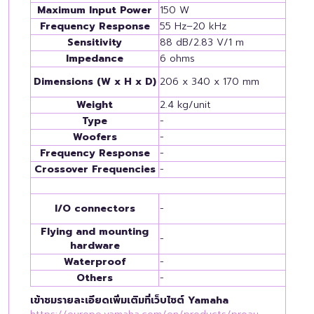
Maximum Input Power
150 W
Frequency Response
55 Hz–20 kHz
Sensitivity
88 dB/2.83 V/1 m
Impedance
6 ohms
Dimensions (W x H x D)
206 x 340 x 170 mm
Weight
2.4 kg/unit
Type
-
Woofers
-
Frequency Response
-
Crossover Frequencies
-
I/O connectors
-
Flying and mounting
-
hardware
Waterproof
-
Others
-
เข้าชมรายละเอียดเพิ่มเติมที่เว็บไซต์ Yamaha