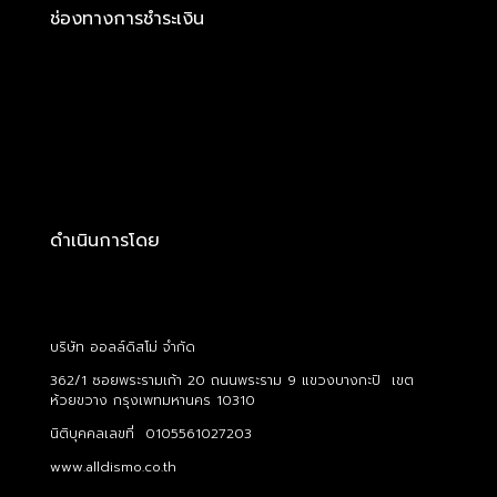
ช่องทางการชำระเงิน
ดำเนินการโดย
บริษัท ออลล์ดิสโม่ จำกัด
362/1 ซอยพระรามเก้า 20 ถนนพระราม 9 แขวงบางกะปิ เขต
ห้วยขวาง กรุงเพทมหานคร 10310
นิติบุคคลเลขที่ 0105561027203
www.alldismo.co.th