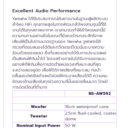
Excellent Audio Performance
Yamaha ได้ใช้ประสบการณ์อันยาวนานในฐานะผู้ผลิตระบบ
ลำโพง HiFi คุณภาพสูงในการพัฒนาลำโพงสามรุ่นนี้ที่ใช้
งานได้ในทุกสภาพอากาศ เราสามารถทำให้ลำโพงเหล่านี้มี
ความทนทานอย่างยิ่งในขณะที่ยังคงรักษาประสิทธิภาพ
เสียงให้เป็นไปตามมาตรฐานของ Yamaha วูฟเฟอร์ใช้
กรวยที่ตอบสนองได้ดีและทวีตเตอร์โดมนิ่มระบายความ
ร้อนด้วยของเหลว ซึ่งทั้งสองอย่างได้รับการประมวลผล
เป็นพิเศษให้กันน้ำได้ โครงสร้างภายในได้รับการออกแบบ
อย่างพิถีพิถันเพื่อการจัดตำแหน่งเวลาที่เหมาะสมที่สุด
ระหว่างสองยูนิต เพื่อให้ได้ภาพเสียงที่เหมาะสม ท่อนำ
คลื่นและบัฟเฟิลด้านหน้าช่วยให้กระจายเสียงได้ดี ความคม
ชัดของโทนเสียงในทุกช่วงความถี่นั้นยอดเยี่ยมมาก โดยมี
การบิดเบือนที่ต่ำมาก
NS-AW592
Woofer
16cm waterproof cone
2.5cm fluid-cooled, coated soft
Tweeter
dome
Nominal Input Power
50 W