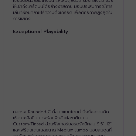
เชื่อมต่อด้วยสันโค้งมน และสมดุลตัวเครื่องที่ลงตัว ช่วย
ให้เข้าถึงเฟร็ตบนได้อย่างง่ายดาย มอบประสบการณ์การ
เล่นที่ผ่อนคลายไร้ความตึงเครียด เพื่อศักยภาพสูงสุดใน
การแสดง
Exceptional Playability
คอทรง Rounded‑C ที่ออกแบบโดยคำนึงถึงความคิด
เห็นจากศิลปิน มาพร้อมผิวสัมผัสซาตินแบบ
Custom‑Tinted ส่วนฟิงเกอร์บอร์ดรัศมีผสม 9.5"-12"
และเฟร็ตสเตนเลสขนาด Medium Jumbo มอบสมดุลที่