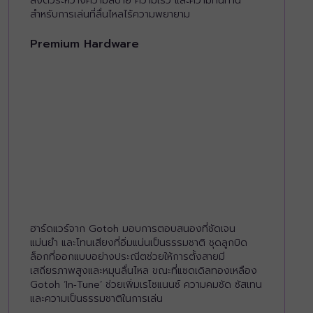
ลงตัวระหว่างความสบาย ความเร็ว และความทนทาน
สำหรับการเล่นที่ลื่นไหลไร้ความพยายาม
Premium Hardware
ฮาร์ดแวร์จาก Gotoh มอบการตอบสนองที่ชัดเจน
แม่นยำ และโทนเสียงที่อิ่มแน่นเป็นธรรมชาติ ชุดลูกบิด
ล็อกที่ออกแบบอย่างประณีตช่วยให้การตั้งสายมี
เสถียรภาพสูงและหมุนลื่นไหล ขณะที่แซดเดิลทองเหลือง
Gotoh ‘In‑Tune’ ช่วยเพิ่มเรโซแนนซ์ ความคมชัด ซัสเทน
และความเป็นธรรมชาติในการเล่น