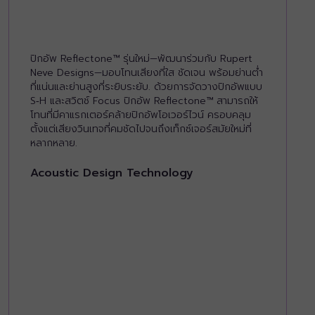
ปิกอัพ Reflectone™ รุ่นใหม่—พัฒนาร่วมกับ Rupert
Neve Designs—มอบโทนเสียงที่ใส ชัดเจน พร้อมย่านต่ำ
ที่แน่นและย่านสูงที่ระยิบระยับ. ด้วยการจัดวางปิกอัพแบบ
S‑H และสวิตช์ Focus ปิกอัพ Reflectone™ สามารถให้
โทนที่มีคาแรกเตอร์คล้ายปิกอัพโอเวอร์ไวน์ ครอบคลุม
ตั้งแต่เสียงวินเทจที่คมชัดไปจนถึงเท็กซ์เจอร์สมัยใหม่ที่
หลากหลาย.
Acoustic Design Technology