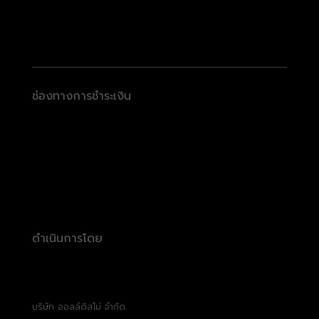
ช่องทางการชำระเงิน
ดำเนินการโดย
บริษัท ออลล์ดิสโม่ จำกัด