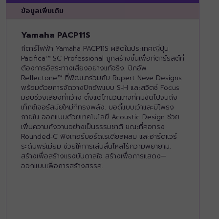
ข้อมูลเพิ่มเติม
Yamaha PACP11S
กีตาร์ไฟฟ้า Yamaha PACP11S ผลิตในประเทศญี่ปุ่น
Pacifica™ SC Professional ถูกสร้างขึ้นเพื่อกีตาร์ริสต์ที่
ต้องการอิสระทางเสียงอย่างแท้จริง. ปิกอัพ
Reflectone™ ที่พัฒนาร่วมกับ Rupert Neve Designs
พร้อมด้วยการจัดวางปิกอัพแบบ S‑H และสวิตช์ Focus
มอบช่วงเสียงที่กว้าง ตั้งแต่โทนวินเทจที่คมชัดไปจนถึง
เท็กซ์เจอร์สมัยใหม่ที่ทรงพลัง. บอดี้แบบเว้าและมีโพรง
ภายใน ออกแบบด้วยเทคโนโลยี Acoustic Design ช่วย
เพิ่มความกังวานอย่างเป็นธรรมชาติ ขณะที่คอทรง
Rounded‑C ฟิงเกอร์บอร์ดเรเดียสผสม และฮาร์ดแวร์
ระดับพรีเมียม ช่วยให้การเล่นลื่นไหลไร้ความพยายาม.
สร้างเพื่อสร้างแรงบันดาลใจ สร้างเพื่อการแสดง—
ออกแบบเพื่อการสร้างสรรค์.