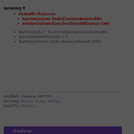
หมายเหตุ !!
จัดส่งฟรี!! ทั่วประเทศ
กรุงเทพมหานคร จัดส่งด้วยรถขนส่งของบริษัท
ต่างจังหวัดจัดส่งด้วยบริการไปรษณีย์ไทยแบบ EMS
สินค้ารับประกัน 7 วัน จากกรณีความบกพร่องในการผลิต
อุปกรณ์ภาคไฟฟ้ารับประกัน 1 ปี
สินค้ารับประกันโดย บริษัท สยามดนตรียามาฮ่า จำกัด
รหัสสินค้า:
Yamaha_PACP11S
หมวดหมู่:
Electric Guitar
,
Strings
ป้ายกำกับ:
PACIFICA
คำอธิบาย