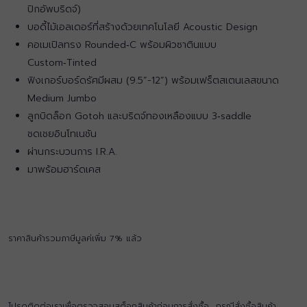
ปิกอัพบริดจ์)
บอดี้ไม้เอลเดอร์ที่สร้างด้วยเทคโนโลยี Acoustic Design
คอเมเปิลทรง Rounded‑C พร้อมผิวซาตินแบบ
Custom‑Tinted
ฟิงเกอร์บอร์ดรัศมีผสม (9.5”-12”) พร้อมเฟร็ตสเตนเลสขนาด
Medium Jumbo
ลูกบิดล็อก Gotoh และบริดจ์ทองเหลืองแบบ 3‑saddle
ชดเชยอินโทเนชัน
ผ่านกระบวนการ I.R.A.
มาพร้อมฮาร์ดเคส
ราคาสินค้ารวมภาษีมูลค่เพิ่ม 7% แล้ว
โปรดติดต่อเราเพื่อตรวจสอบสต็อกสินค้าก่อนการสั่งซื้อ กรณีสั่งซื้อสินค้า