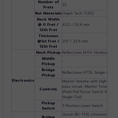
Number of
22
2
Frets
Nut Materials
Graph Tech TUSQ
G
Neck Width
@ 0 Fret /
42.0 / 52.4 mm
4
12th Fret
Thickness
@1st Fret /
21.5 / 23.9 mm
2
12th Fret
Neck Pickup
Reflectone EH7n: Humbucker
R
Middle
-
-
Pickup
Bridge
Reflectone HT7b: Single Coil
R
Pickup
Electronics
Master Volume with high-
M
pass circuit, Master Tone
p
Controls
(Push-Pull Focus Switch for
(
Single Coil)
S
Pickup
3-Position Lever Switch
3
Switch
Gotoh BC-TS1S (chrome) w/
G
Bridge