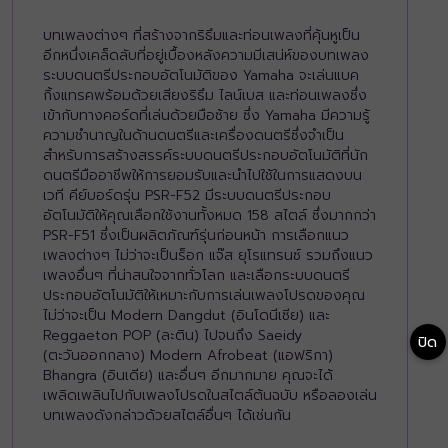
บทเพลงต่างๆ ที่สร้างจากริธึมและท่อนเพลงที่คุ้นหูเป็น
อีกหนึ่งเคล็ดลับที่อยู่เบื้องหลังความมีเสน่ห์ของบทเพลง
ระบบดนตรีประกอบอัตโนมัติของ Yamaha จะเล่นแบค
กิ้งแทรคพร้อมด้วยเสียงริธึม ไลน์เบส และท่อนเพลงซึ่ง
เข้ากับทางคอร์ดที่เล่นด้วยมือซ้าย ซึ่ง Yamaha มีความรู้
ความชำนาญในด้านดนตรีและเครื่องดนตรีซึ่งจำเป็น
สำหรับการสร้างสรรค์ระบบดนตรีประกอบอัตโนมัติที่นัก
ดนตรีมืออาชีพให้การยอมรับและนำไปใช้ในการแสดงบน
เวที คีย์บอร์ดรุ่น PSR-F52 มีระบบดนตรีประกอบ
อัตโนมัติให้คุณเลือกใช้งานทั้งหมด 158 สไตล์ ซึ่งมากกว่า
PSR-F51 ซึ่งเป็นผลิตภัณฑ์รุ่นก่อนหน้า การเลือกแนว
เพลงต่างๆ ไม่ว่าจะเป็นร็อก แจ๊ส ยุโรแทรนซ์ รวมถึงแนว
เพลงอื่นๆ ที่น่าสนใจจากทั่วโลก และเลือกระบบดนตรี
ประกอบอัตโนมัติให้เหมาะกับการเล่นเพลงโปรดของคุณ
ไม่ว่าจะเป็น Modern Dangdut (อินโดนีเซีย) และ
Reggaeton POP (ละติน) ไปจนถึง Saeidy
ปิด
(ตะวันออกกลาง) Modern Afrobeat (แอฟริกา)
Bhangra (อินเดีย) และอื่นๆ อีกมากมาย คุณจะได้
เพลิดเพลินไปกับเพลงโปรดในสไตล์ต้นฉบับ หรือลองเล่น
บทเพลงดังกล่าวด้วยสไตล์อื่นๆ ได้เช่นกัน