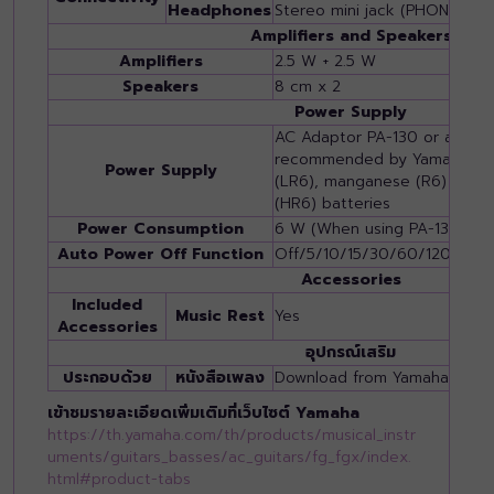
Headphones
Stereo mini jack (PHONES/O
Amplifiers and Speakers
Amplifiers
2.5 W + 2.5 W
Speakers
8 cm x 2
Power Supply
AC Adaptor PA-130 or an equ
recommended by Yamaha, or si
Power Supply
(LR6), manganese (R6) or Ni
(HR6) batteries
Power Consumption
6 W (When using PA-130B AC
Auto Power Off Function
Off/5/10/15/30/60/120 (minu
Accessories
Included
Music Rest
Yes
Accessories
อุปกรณ์เสริม
ประกอบด้วย
หนังสือเพลง
Download from Yamaha web 
เข้าชมรายละเอียดเพิ่มเติมที่เว็บไซต์ Yamaha
https://th.yamaha.com/th/products/musical_instr
uments/guitars_basses/ac_guitars/fg_fgx/index.
html#product-tabs