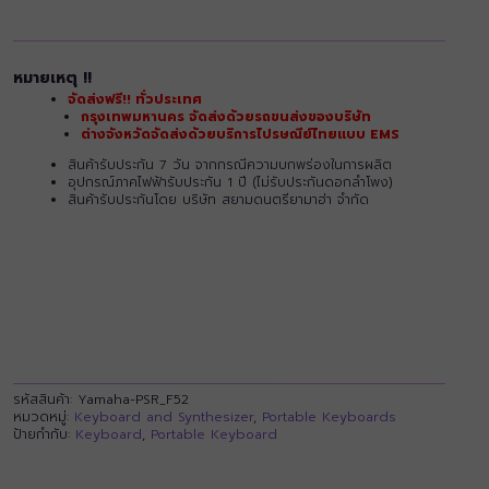
หมายเหตุ !!
จัดส่งฟรี!! ทั่วประเทศ
กรุงเทพมหานคร จัดส่งด้วยรถขนส่งของบริษัท
ต่างจังหวัดจัดส่งด้วยบริการไปรษณีย์ไทยแบบ EMS
สินค้ารับประกัน 7 วัน จากกรณีความบกพร่องในการผลิต
อุปกรณ์ภาคไฟฟ้ารับประกัน 1 ปี (ไม่รับประกันดอกลำโพง)
สินค้ารับประกันโดย บริษัท สยามดนตรียามาฮ่า จำกัด
รหัสสินค้า:
Yamaha-PSR_F52
หมวดหมู่:
Keyboard and Synthesizer
,
Portable Keyboards
ป้ายกำกับ:
Keyboard
,
Portable Keyboard