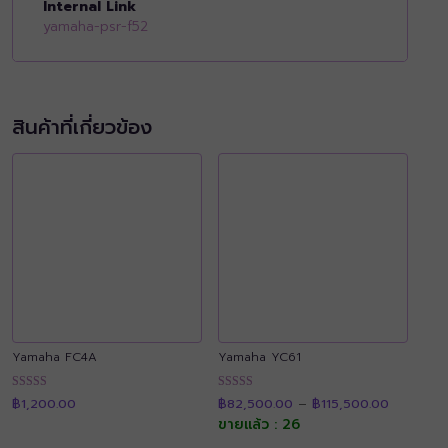
Internal Link
yamaha-psr-f52
สินค้าที่เกี่ยวข้อง
Yamaha FC4A
Yamaha YC61
Price
ให้คะแนน
ให้คะแนน
฿
1,200.00
฿
82,500.00
–
฿
115,500.00
range:
4.93
4.91
฿82,500.
ขายแล้ว : 26
ตั้งแต่ 1-5
ตั้งแต่ 1-5
through
คะแนน
คะแนน
฿115,500