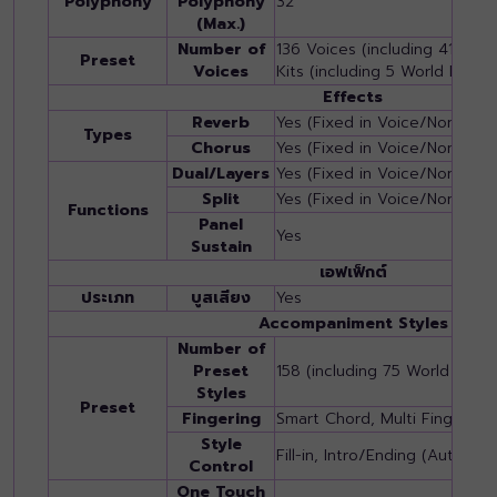
Polyphony
Polyphony
32
(Max.)
Number of
136 Voices (including 41 Wor
Preset
Voices
Kits (including 5 World Drum 
Effects
Reverb
Yes (Fixed in Voice/Non edit
Types
Chorus
Yes (Fixed in Voice/Non edit
Dual/Layers
Yes (Fixed in Voice/Non edit
Split
Yes (Fixed in Voice/Non edit
Functions
Panel
Yes
Sustain
เอฟเฟ็กต์
ประเภท
บูสเสียง
Yes
Accompaniment Styles
Number of
Preset
158 (including 75 World Style
Styles
Preset
Fingering
Smart Chord, Multi Finger
Style
Fill-in, Intro/Ending (Auto/Ma
Control
One Touch