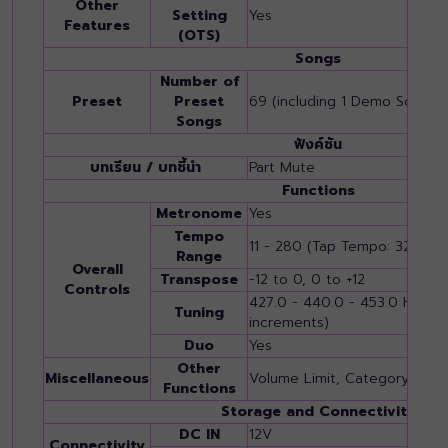
Other
Setting
Yes
Features
(OTS)
Songs
Number of
Preset
Preset
69 (including 1 Demo Song)
Songs
ฟังค์ชัน
บทเรียน / บทชี้นำ
Part Mute
Functions
Metronome
Yes
Tempo
11 - 280 (Tap Tempo: 32 - 28
Range
Overall
Transpose
-12 to 0, 0 to +12
Controls
427.0 - 440.0 - 453.0 Hz (ap
Tuning
increments)
Duo
Yes
Other
Miscellaneous
Volume Limit, Category Butt
Functions
Storage and Connectivity
DC IN
12V
Connectivity