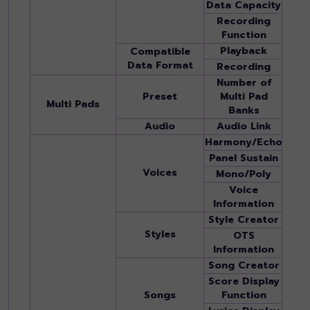
Data Capacity
Appr
Recording
Quick
Function
Recor
Playback
SMF (
Compatible
Data Format
Recording
SMF 
Number of
Preset
Multi Pad
500 
Multi Pads
Banks
Audio
Audio Link
Yes
Harmony/Echo
Yes (
Panel Sustain
Yes
Voices
Mono/Poly
Yes
Voice
Yes
Information
Style Creator
Yes
Styles
OTS
Yes
Information
Song Creator
-
Score Display
Yes
Songs
Function