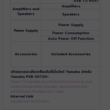
USB TO HOST
Yes
Amplifiers
(15 W
Amplifiers and
13 cm
Speakers
Speakers
x 2
PA-30
Power Supply
reco
Power
Supply
Power Consumption
24 W
Auto Power Off Function
Yes
Owner
Rest,
Accessories
Included Accessories
be i
your 
Yamah
เข้าชมรายละเอียดเพิ่มเติมที่เว็บไซต์ Yamaha สำหรับ
Yamaha PSR-SX720+
https://th.yamaha.com/th/products/musical_instr
uments/keyboards/arranger_workstations/psr-
sx720/index.html#product-tabs
Internal Link
yamaha-psr-sx720-plus