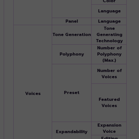
Color
Yes
Engli
Language
Spani
Panel
Language
Engli
Tone
AWM 
Tone Generation
Generating
AEM 
Technology
Number of
Polyphony
Polyphony
128
(Max.)
1,587
Number of
Drum
Voices
Voic
12 S.
Preset
S.Art
Voices
Featured
S.Art
Voices
Organ
MegaV
Cool!
Expansion
Yes (
Voice
Expandability
Editing
Voice