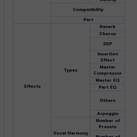
XG, 
Compatibility
Playb
Part
Right
Reverb
59 Pr
Chorus
107 P
358 P
DSP
User
Insertion
Block
Effect
VCM)
Master
Types
5 Pre
Compressor
Master EQ
5 Pre
Effects
Part EQ
28 Pa
Mic/G
Others
Gate
EQ, V
Arpeggio
Yes
Number of
Vocal
Presets
Voco
Vocal Harmony
60 *
Number of