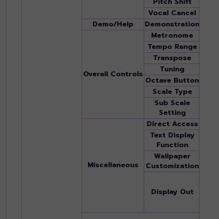
Pitch Shift
Yes
Vocal Cancel
Yes
Demo/Help
Demonstration
Yes
Metronome
Yes
Tempo Range
5 - 
Transpose
-12 –
Tuning
414.8
Overall Controls
Octave Button
Yes
Scale Type
9 ty
Sub Scale
Yes
Setting
Direct Access
Yes
Text Display
Yes
Function
Wallpaper
Yes
Miscellaneous
Customization
Yes (
adapt
Display Out
the l
"Othe
Yes 