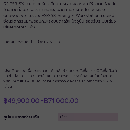
รีส์ PSR-SX สามารถปรับเปลี่ยนการแสดงของคุณให้สอดคล้องกับ
ไดนามิกที่สื่ออารมณ์และความลุ่มลึกทางอารมณ์ได้ ยกระดับ
บทเพลงของคุณด้วย PSR-SX Arranger Workstation แบบใหม่
ซึ่งนวัตกรรมมาพร้อมกับแรงบันดาลใจ! ปัจจุบัน รองรับระบบเสียง
Bluetooth® แล้ว
ราคาสินค้ารวมภาษีมูลค่เพิ่ม 7% แล้ว
โปรดติดต่อเราเพื่อตรวจสอบสต็อกสินค้าก่อนการสั่งซื้อ กรณีสั่งซื้อสินค้า
แล้วไม่มีสินค้า สงวนสิทธิ์ไม่คืนเงินทุกกรณี เราจะจัดส่งสินค้าเมื่อสินค้า
พร้อมให้ภายหลัง สินค้าบางรายการอาจจะต้องรอระยะเวลาจัดส่ง 5 - 6
เดือน
Price
฿
49,900.00
฿
71,000.00
–
range:
฿49,900.00
through
รูปแบบการชำระเงิน
฿71,000.00