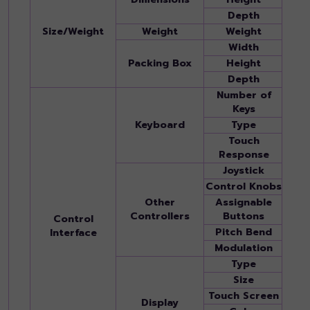
Depth
431 m
Size/Weight
Weight
Weight
11.6 k
Width
1,174
Packing Box
Height
246 m
Depth
511 m
Number of
61
Keys
Keyboard
Type
Organ
Touch
Norma
Response
Hard
Joystick
Yes (
Control Knobs
2 (As
Other
Assignable
8 (A–
Controllers
Buttons
Control
Pitch Bend
-
Interface
Modulation
-
Type
TFT 
Size
800 x
Touch Screen
Yes
Display