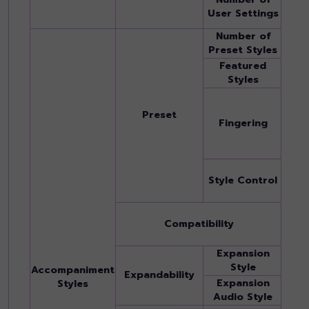
total
User Settings
Synt
Number of
575
Preset Styles
Featured
520 P
Styles
Style
Singl
Finge
Preset
Fingering
Finge
Keybo
Keyb
INTR
Style Control
x 4, 
ENDI
Style
Compatibility
Style
GE)
Expansion
Yes (
Style
Accompaniment
Expandability
Expansion
Styles
Yes (
Audio Style