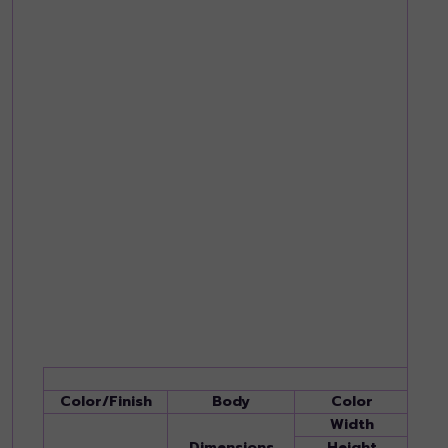
Color/Finish
Body
Color
Black
Width
1,017
Dimensions
Height
139 m