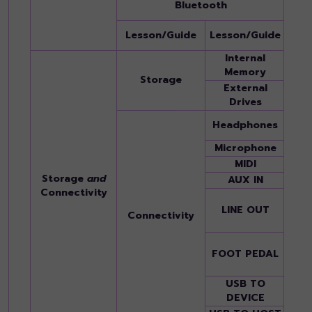
Bluetooth
desti
Follo
Lesson/Guide
Lesson/Guide
Kara
Internal
Yes (
Memory
Storage
External
USB f
Drives
Stan
Headphones
jack
Microphone
Yes (
MIDI
IN/O
Storage
and
AUX IN
Stere
Connectivity
MAIN
LINE OUT
SUB 
Connectivity
(L/L+
1 (SU
FOOT PEDAL
(ARTI
assig
USB TO
Yes (
DEVICE