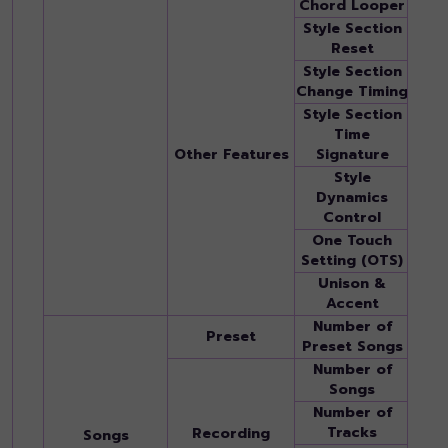
Chord Looper
Yes
Style Section
Yes
Reset
Style Section
Yes
Change Timing
Style Section
Time
Yes
Other Features
Signature
Style
Dynamics
Yes (
Control
One Touch
4 for
Setting (OTS)
Unison &
-
Accent
Number of
1 Dem
Preset
Preset Songs
Song
Number of
Unlim
Songs
drive
Number of
16
Tracks
Recording
Songs