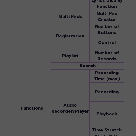
Lyrics Display
Yes
Function
Multi Pad
Multi Pads
Yes
Creator
Number of
8
Buttons
Registration
Regis
Control
Free
Number of
2,500
Playlist
Records
Playli
Search
Regis
Recording
80 m
Time (max.)
WAV (
Recording
stere
128/2
WAV (
Audio
Functions
stere
Recorder/Player
Playback
kHz,
mono
Time Stretch
Yes