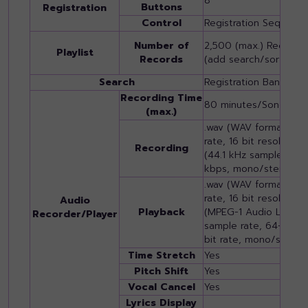
8
Buttons
Registration
Control
Registration Sequence
Number of
2,500 (max.) Records pe
Playlist
Records
(add search/sort func
Search
Registration Bank
Recording Time
80 minutes/Song
(max.)
.wav (WAV format: 44.
rate, 16 bit resolution
Recording
(44.1 kHz sample rate
kbps, mono/stereo)
.wav (WAV format: 44.
rate, 16 bit resolution
Audio
Playback
(MPEG-1 Audio Layer-3
Recorder/Player
sample rate, 64-320 k
bit rate, mono/stereo
Time Stretch
Yes
Pitch Shift
Yes
Vocal Cancel
Yes
Lyrics Display