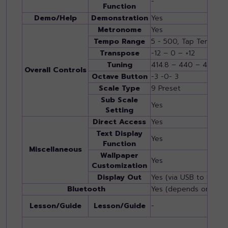
-
Function
Demo/Help
Demonstration
Yes
Metronome
Yes
Tempo Range
5 - 500, Tap Tempo
Transpose
-12 – 0 – +12
Tuning
414.8 – 440 – 466.8 
Overall Controls
Octave Button
-3 -0- 3
Scale Type
9 Preset
Sub Scale
Yes
Setting
Direct Access
Yes
Text Display
Yes
Function
Miscellaneous
Wallpaper
Yes
Customization
Display Out
Yes (via USB to DEVIC
Bluetooth
Yes (depends on desti
Lesson/Guide
Lesson/Guide
-