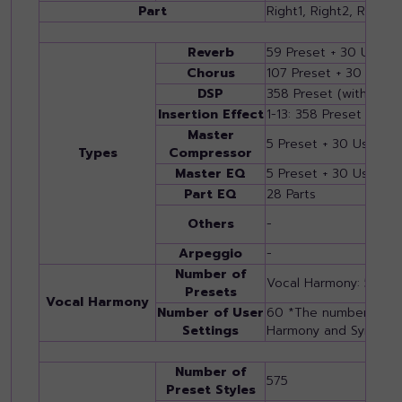
Part
Right1, Right2, Right3,
Reverb
59 Preset + 30 User
Chorus
107 Preset + 30 User
DSP
358 Preset (with VCM
Insertion Effect
1-13: 358 Preset (wit
Master
5 Preset + 30 User
Types
Compressor
Master EQ
5 Preset + 30 User
Part EQ
28 Parts
Others
-
Arpeggio
-
Number of
Vocal Harmony: 54, S
Presets
Vocal Harmony
Number of User
60 *The number is the
Settings
Harmony and Synth V
Number of
575
Preset Styles