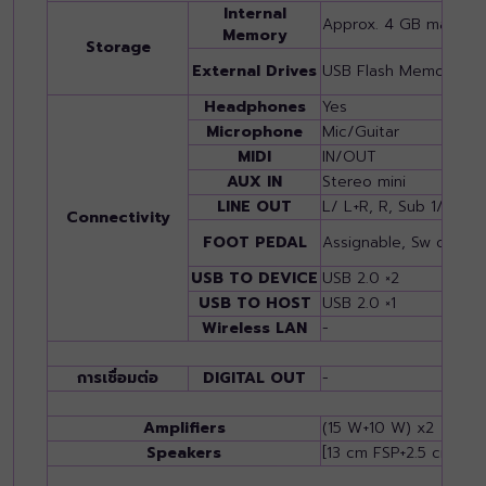
Internal
Approx. 4 GB max.
Memory
Storage
External Drives
USB Flash Memory (vi
Headphones
Yes
Microphone
Mic/Guitar
MIDI
IN/OUT
AUX IN
Stereo mini
LINE OUT
L/ L+R, R, Sub 1/2
Connectivity
FOOT PEDAL
Assignable, Sw or Vol
USB TO DEVICE
USB 2.0 ×2
USB TO HOST
USB 2.0 ×1
Wireless LAN
-
การเชื่อมต่อ
DIGITAL OUT
-
Amplifiers
(15 W+10 W) x2
Speakers
[13 cm FSP+2.5 cm, (D