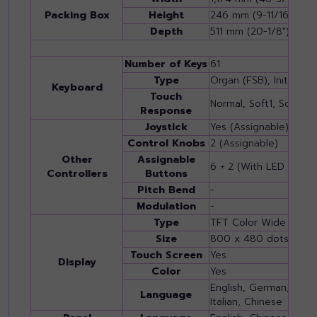
Packing Box
Height
246 mm (9-11/16")
Depth
511 mm (20-1/8")
Number of Keys
61
Type
Organ (FSB), Initial To
Keyboard
Touch
Normal, Soft1, Soft2, 
Response
Joystick
Yes (Assignable)
Control Knobs
2 (Assignable)
Other
Assignable
6 + 2 (With LED Indica
Controllers
Buttons
Pitch Bend
-
Modulation
-
Type
TFT Color Wide VGA 
Size
800 x 480 dots (7 in
Touch Screen
Yes
Display
Color
Yes
English, German, Frenc
Language
Italian, Chinese