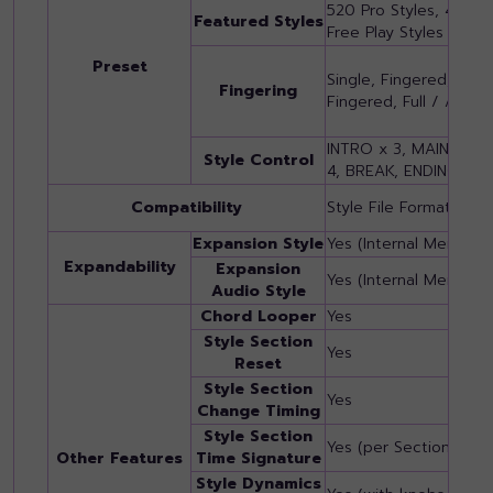
520 Pro Styles, 49 Ses
Featured Styles
Free Play Styles
Preset
Single, Fingered, OnBa
Fingering
Fingered, Full / AI Ful
INTRO x 3, MAIN VARIA
Style Control
4, BREAK, ENDING x 3
Compatibility
Style File Format, Sty
Expansion Style
Yes (Internal Memory)
Expandability
Expansion
Yes (Internal Memory)
Audio Style
Chord Looper
Yes
Style Section
Yes
Reset
Style Section
Yes
Change Timing
Style Section
Yes (per Section)
Other Features
Time Signature
Style Dynamics