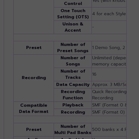
Yes (with knobs / ped
Control
One Touch
4 for each Style
Setting (OTS)
Unison &
-
Accent
Number of
Preset
1 Demo Song, 2 Prese
Preset Songs
Number of
Unlimited (depending 
Songs
memory capacity)
Number of
16
Tracks
Recording
Data Capacity
Approx. 3 MB/Song
Recording
Quick Recording, Mult
Function
Recording
Playback
SMF (Format 0 & 1), X
Compatible
Data Format
Recording
SMF (Format 0)
Number of
Preset
500 banks x 4 Pads
Multi Pad Banks