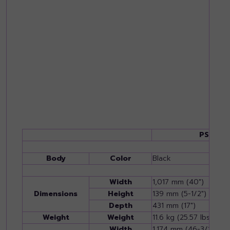
PSR-SX
Body
Color
Black
Width
1,017 mm (40")
Dimensions
Height
139 mm (5-1/2")
Depth
431 mm (17")
Weight
Weight
11.6 kg (25.57 lbs.)
Width
1,174 mm (46-3/16")