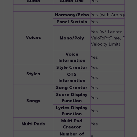
Audio
Audio Link
Yes
Harmony/Echo
Yes (with Arpeggio)
Panel Sustain
Yes
Yes (w/ Legato, Xfd (
Voices
Mono/Poly
VeloToPrtTime, FastPl
Velocity Limit)
Voice
Yes
Information
Style Creator
Yes
Styles
OTS
Yes
Information
Song Creator
Yes
Score Display
Yes
Songs
Function
Lyrics Display
Yes
Function
Multi Pad
Multi Pads
Yes
Creator
Number of