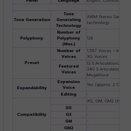
Panel
Language
English, Chinese
Tone
AWM Stereo Sampling
Tone Generation
Generating
technology
Technology
Number of
Polyphony
Polyphony
128
(Max.)
Number of
1,587 Voices + 63 Dru
Voices
XG Voices
Preset
12 S.Articulation2, 15 S
Featured
340 S.Articulation, 55
Voices
MegaVoice
Expansion
Yes (approx. 2 GB)
Voice
Expandability
Editing
-
XG, GM, GM2 (for Son
XG
-
Compatibility
GS
-
GM
-
GM2
-