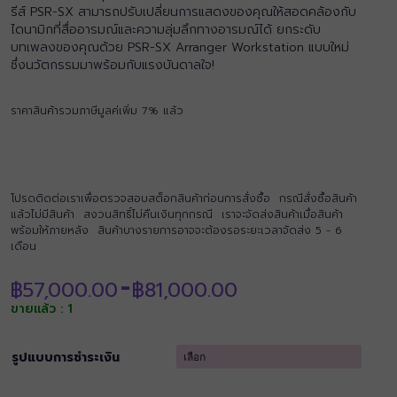
รีส์ PSR-SX สามารถปรับเปลี่ยนการแสดงของคุณให้สอดคล้องกับ
ไดนามิกที่สื่ออารมณ์และความลุ่มลึกทางอารมณ์ได้ ยกระดับ
บทเพลงของคุณด้วย PSR-SX Arranger Workstation แบบใหม่
ซึ่งนวัตกรรมมาพร้อมกับแรงบันดาลใจ!
ราคาสินค้ารวมภาษีมูลค่เพิ่ม 7% แล้ว
โปรดติดต่อเราเพื่อตรวจสอบสต็อกสินค้าก่อนการสั่งซื้อ กรณีสั่งซื้อสินค้า
แล้วไม่มีสินค้า สงวนสิทธิ์ไม่คืนเงินทุกกรณี เราจะจัดส่งสินค้าเมื่อสินค้า
พร้อมให้ภายหลัง สินค้าบางรายการอาจจะต้องรอระยะเวลาจัดส่ง 5 - 6
เดือน
Price
฿
57,000.00
฿
81,000.00
–
range:
ขายแล้ว : 1
฿57,000.00
through
฿81,000.00
รูปแบบการชำระเงิน