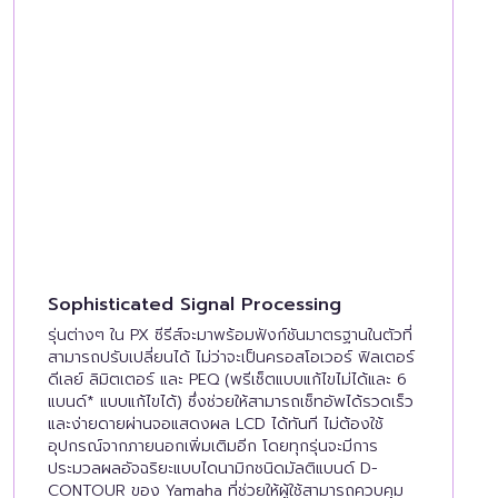
Sophisticated Signal Processing
รุ่นต่างๆ ใน PX ซีรีส์จะมาพร้อมฟังก์ชันมาตรฐานในตัวที่
สามารถปรับเปลี่ยนได้ ไม่ว่าจะเป็นครอสโอเวอร์ ฟิลเตอร์
ดีเลย์ ลิมิตเตอร์ และ PEQ (พรีเซ็ตแบบแก้ไขไม่ได้และ 6
แบนด์* แบบแก้ไขได้) ซึ่งช่วยให้สามารถเซ็ทอัพได้รวดเร็ว
และง่ายดายผ่านจอแสดงผล LCD ได้ทันที ไม่ต้องใช้
อุปกรณ์จากภายนอกเพิ่มเติมอีก โดยทุกรุ่นจะมีการ
ประมวลผลอัจฉริยะแบบไดนามิกชนิดมัลติแบนด์ D-
CONTOUR ของ Yamaha ที่ช่วยให้ผู้ใช้สามารถควบคุม