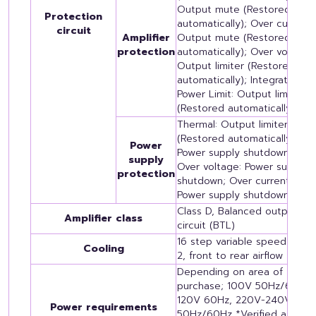
Output mute (Restored
Protection
automatically); Over current:
circuit
Amplifier
Output mute (Restored
protection
automatically); Over voltage:
Output limiter (Restored
automatically); Integrated
Power Limit: Output limiter
(Restored automatically)
Thermal: Output limiter
(Restored automatically) →
Power
Power supply shutdown;
supply
Over voltage: Power supply
protection
shutdown; Over current:
Power supply shutdown
Class D, Balanced output
Amplifier class
circuit (BTL)
16 step variable speed fan x
Cooling
2, front to rear airflow
Depending on area of
purchase; 100V 50Hz/60Hz,
120V 60Hz, 220V-240V
Power requirements
50Hz/60Hz *Verified as