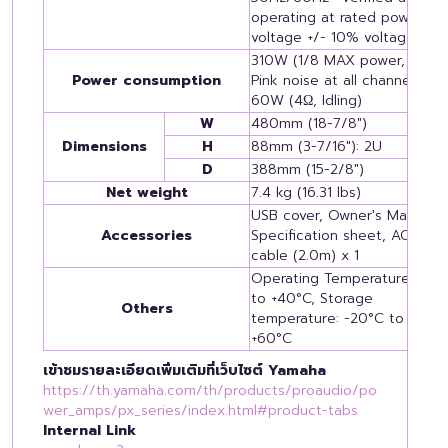
operating at rated power
voltage +/- 10% voltage.
310W (1/8 MAX power, 4Ω,
Power consumption
Pink noise at all channels),
60W (4Ω, Idling)
W
480mm (18-7/8")
Dimensions
H
88mm (3-7/16"): 2U
D
388mm (15-2/8")
Net weight
7.4 kg (16.31 lbs)
USB cover, Owner's Manual,
Accessories
Specification sheet, AC
cable (2.0m) x 1
Operating Temperature: 0°C
to +40°C, Storage
Others
temperature: -20°C to
+60°C
เข้าชมรายละเอียดเพิ่มเติมที่เว็บไซต์ Yamaha
https://th.yamaha.com/th/products/proaudio/po
wer_amps/px_series/index.html#product-tabs
Internal Link