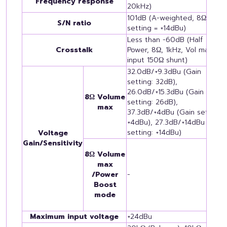
Frequency response
20kHz)
101dB (A-weighted, 8Ω, Gain
S/N ratio
setting = +14dBu)
Less than -60dB (Half
Crosstalk
Power, 8Ω, 1kHz, Vol max
input 150Ω shunt)
32.0dB/+9.3dBu (Gain
setting: 32dB),
26.0dB/+15.3dBu (Gain
8Ω Volume
setting: 26dB),
max
37.3dB/+4dBu (Gain setting:
+4dBu), 27.3dB/+14dBu (Gain
setting: +14dBu)
Voltage
Gain/Sensitivity
8Ω Volume
max
/Power
-
Boost
mode
Maximum input voltage
+24dBu