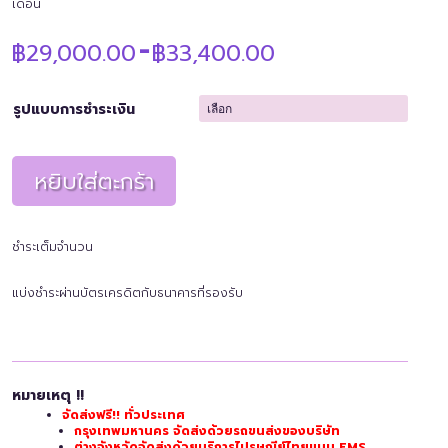
เดือน
Price
฿
29,000.00
฿
33,400.00
–
range:
฿29,000.00
through
รูปแบบการชำระเงิน
฿33,400.00
หยิบใส่ตะกร้า
ชำระเต็มจำนวน
แบ่งชำระผ่านบัตรเครดิตกับธนาคารที่รองรับ
หมายเหตุ !!
จัดส่งฟรี!! ทั่วประเทศ
กรุงเทพมหานคร จัดส่งด้วยรถขนส่งของบริษัท
ต่างจังหวัดจัดส่งด้วยบริการไปรษณีย์ไทยแบบ EMS