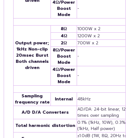
driven
4Ω/Power
Boost
-
Mode
8Ω
1000W x 2
4Ω
1200W x 2
Output power;
2Ω
700W x 2
1kHz Non-clip
8Ω/Power
20msec Burst
Boost
-
Both channels
Mode
driven
4Ω/Power
Boost
-
Mode
Sampling
Internal
48kHz
frequency rate
AD/DA: 24-bit linear, 128
A/D D/A Converters
times over sampling
0.1% (1kHz, 10W), 0.3%
Total harmonic distortion
(1kHz, Half power)
±1.0dB (1W, 8Ω, 20Hz to