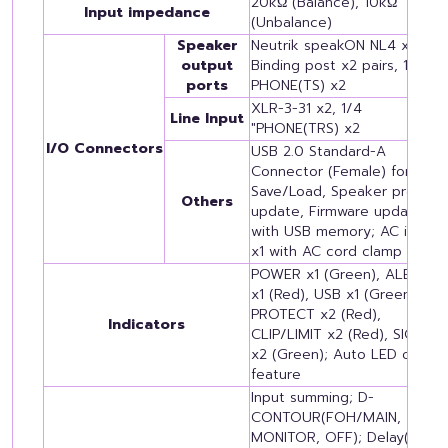
20kΩ (Balance), 10kΩ
Input impedance
(Unbalance)
Speaker
Neutrik speakON NL4 x2,
output
Binding post x2 pairs, 1/4"
ports
PHONE(TS) x2
XLR-3-31 x2, 1/4
Line Input
"PHONE(TRS) x2
I/O Connectors
USB 2.0 Standard-A
Connector (Female) for
Save/Load, Speaker preset
Others
update, Firmware update
with USB memory; AC inlet
x1 with AC cord clamp
POWER x1 (Green), ALERT
x1 (Red), USB x1 (Green),
PROTECT x2 (Red),
Indicators
CLIP/LIMIT x2 (Red), SIGNAL
x2 (Green); Auto LED off
feature
Input summing; D-
CONTOUR(FOH/MAIN,
MONITOR, OFF); Delay(0 -