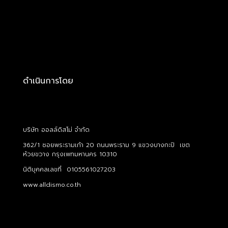
ดำเนินการโดย
บริษัท ออลล์ดิสโม่ จำกัด
362/1 ซอยพระรามเก้า 20 ถนนพระราม 9 แขวงบางกะปิ เขต
ห้วยขวาง กรุงเพทมหานคร 10310
นิติบุคคลเลขที่ 0105561027203
www.alldismo.co.th