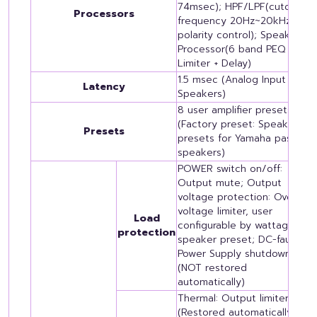
74msec); HPF/LPF(cutoff
Processors
frequency 20Hz~20kHz with
polarity control); Speaker
Processor(6 band PEQ +
Limiter + Delay)
1.5 msec (Analog Input to
Latency
Speakers)
8 user amplifier presets
(Factory preset: Speaker
Presets
presets for Yamaha passive
speakers)
POWER switch on/off:
Output mute; Output
voltage protection: Over
voltage limiter, user
Load
configurable by wattage and
protection
speaker preset; DC-fault:
Power Supply shutdown
(NOT restored
automatically)
Thermal: Output limiter
(Restored automatically) →