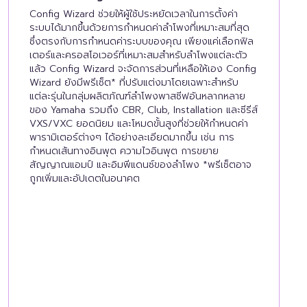
Config Wizard ช่วยให้ผู้ใช้ประหยัดเวลาในการตั้งค่า
ระบบได้มากขึ้นด้วยการกำหนดค่าลำโพงที่เหมาะสมที่สุด
ซึ่งตรงกับการกำหนดค่าระบบของคุณ เพียงแค่เลือกฟิล
เตอร์และครอสโอเวอร์ที่เหมาะสมสำหรับลำโพงแต่ละตัว
แล้ว Config Wizard จะจัดการส่วนที่เหลือให้เอง Config
Wizard ยังมีพรีเซ็ต* ที่ปรับแต่งมาโดยเฉพาะสำหรับ
แต่ละรุ่นในกลุ่มผลิตภัณฑ์ลำโพงพาสซีฟอันหลากหลาย
ของ Yamaha รวมถึง CBR, Club, Installation และซีรีส์
VXS/VXC ยอดนิยม และโหมดขั้นสูงที่ช่วยให้กำหนดค่า
พารามิเตอร์ต่างๆ ได้อย่างละเอียดมากขึ้น เช่น การ
กำหนดเส้นทางอินพุต ความไวอินพุต การขยาย
สัญญาณแอมป์ และอิมพีแดนซ์ของลำโพง *พรีเซ็ตอาจ
ถูกเพิ่มและอัปเดตในอนาคต