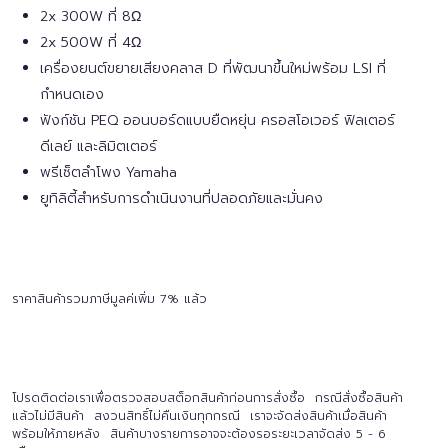
2x 300W ที่ 8Ω
2x 500W ที่ 4Ω
เครื่องยนต์ขยายเสียงคลาส D ที่พัฒนาขึ้นใหม่พร้อม LSI ที่
กำหนดเอง
ฟังก์ชัน PEQ ออนบอร์ดแบบยืดหยุ่น ครอสโอเวอร์ ฟิลเตอร์
ดีเลย์ และลิมิตเตอร์
พรีเซ็ตลำโพง Yamaha
ยูทิลิตี้สำหรับการดำเนินงานที่ปลอดภัยและมั่นคง
ราคาสินค้ารวมภาษีมูลค่เพิ่ม 7% แล้ว
โปรดติดต่อเราเพื่อตรวจสอบสต็อกสินค้าก่อนการสั่งซื้อ กรณีสั่งซื้อสินค้า
แล้วไม่มีสินค้า สงวนสิทธิ์ไม่คืนเงินทุกกรณี เราจะจัดส่งสินค้าเมื่อสินค้า
พร้อมให้ภายหลัง สินค้าบางรายการอาจจะต้องรอระยะเวลาจัดส่ง 5 - 6