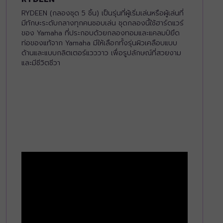
RYDEEN (กลองชุด 5 ชิ้น) เป็นรุ่นที่ผู้เริ่มเล่นหรือผู้เล่นที่
มีทักษะระดับกลางทุกคนชอบเล่น ชุดกลองนี้ใช้ฮาร์ดแวร์
ของ Yamaha ที่ประกอบด้วยกลองทอมและแคลมป์ยึด
ท่อของแท้จาก Yamaha มีให้เลือกทั้งรุ่นผิวเคลือบแบบ
ด้านและแบบกลิตเตอร์แวววาว เพื่อรูปลักษณ์ที่สวยงาม
และมีชีวิตชีวา