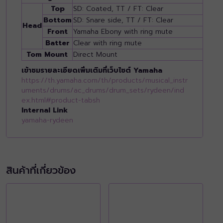
Top
SD: Coated, TT / FT: Clear
Bottom
SD: Snare side, TT / FT: Clear
Head
Front
Yamaha Ebony with ring mute
Batter
Clear with ring mute
Tom Mount
Direct Mount
เข้าชมรายละเอียดเพิ่มเติมที่เว็บไซต์ Yamaha
https://th.yamaha.com/th/products/musical_instr
uments/drums/ac_drums/drum_sets/rydeen/ind
ex.html#product-tabsh
Internal Link
yamaha-rydeen
สินค้าที่เกี่ยวข้อง