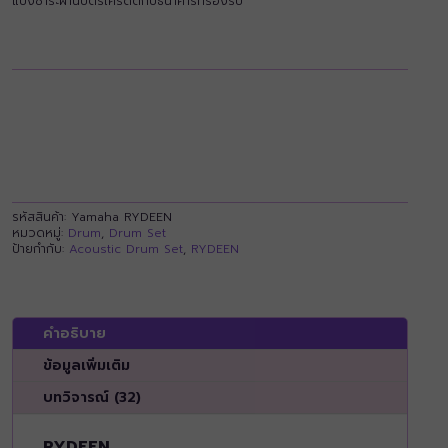
แบ่งชำระผ่านบัตรเครดิตกับธนาคารที่รองรับ
รหัสสินค้า:
Yamaha RYDEEN
หมวดหมู่:
Drum
,
Drum Set
ป้ายกำกับ:
Acoustic Drum Set
,
RYDEEN
คำอธิบาย
ข้อมูลเพิ่มเติม
บทวิจารณ์ (32)
RYDEEN