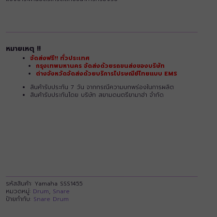
หมายเหตุ !!
จัดส่งฟรี!! ทั่วประเทศ
กรุงเทพมหานคร จัดส่งด้วยรถขนส่งของบริษัท
ต่างจังหวัดจัดส่งด้วยบริการไปรษณีย์ไทยแบบ EMS
สินค้ารับประกัน 7 วัน จากกรณีความบกพร่องในการผลิต
สินค้ารับประกันโดย บริษัท สยามดนตรียามาฮ่า จำกัด
รหัสสินค้า:
Yamaha SSS1455
หมวดหมู่:
Drum
,
Snare
ป้ายกำกับ:
Snare Drum