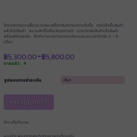
โปรดติดต่อเราเพื่อตรวจสอบสต็อกสินค้าก่อนการสั่งซื้อ กรณีสั่งซื้อสินค้า
แล้วไม่มีสินค้า สงวนสิทธิ์ไม่คืนเงินทุกกรณี เราจะจัดส่งสินค้าเมื่อสินค้า
พร้อมให้ภายหลัง สินค้าบางรายการอาจจะต้องรอระยะเวลาจัดส่ง 5 - 6
เดือน
Price
฿
5,300.00
฿
5,800.00
–
range:
ขายแล้ว : 4
฿5,300.00
through
฿5,800.00
รูปแบบการชำระเงิน
หยิบใส่ตะกร้า
ชำระเต็มจำนวน
แบ่งชำระผ่านบัตรเครดิตกับธนาคารที่รองรับ