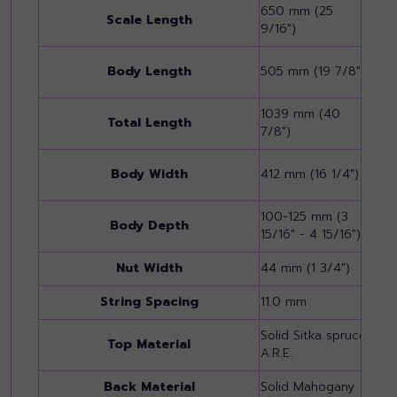
650 mm (25
650
Scale Length
9/16")
9/16
497
Body Length
505 mm (19 7/8")
9/16
1039 mm (40
103
Total Length
7/8")
9/16
380
Body Width
412 mm (16 1/4")
15/1
100-125 mm (3
90-
Body Depth
15/16" - 4 15/16")
9/16
Nut Width
44 mm (1 3/4")
44 m
String Spacing
11.0 mm
11.
Solid Sitka spruce
Soli
Top Material
A.R.E.
A.R.
Back Material
Solid Mahogany
Sol