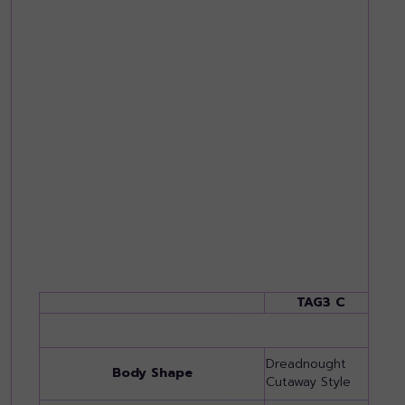
TAG3 C
Dreadnought
Con
Body Shape
Cutaway Style
Styl