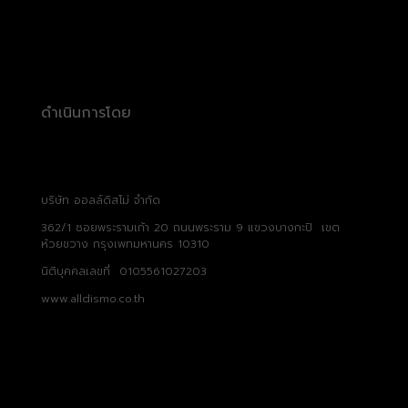
ดำเนินการโดย
บริษัท ออลล์ดิสโม่ จำกัด
362/1 ซอยพระรามเก้า 20 ถนนพระราม 9 แขวงบางกะปิ เขต
ห้วยขวาง กรุงเพทมหานคร 10310
นิติบุคคลเลขที่ 0105561027203
www.alldismo.co.th