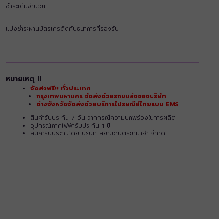
ชำระเต็มจำนวน
แบ่งชำระผ่านบัตรเครดิตกับธนาคารที่รองรับ
หมายเหตุ !!
จัดส่งฟรี!! ทั่วประเทศ
กรุงเทพมหานคร จัดส่งด้วยรถขนส่งของบริษัท
ต่างจังหวัดจัดส่งด้วยบริการไปรษณีย์ไทยแบบ EMS
สินค้ารับประกัน 7 วัน จากกรณีความบกพร่องในการผลิต
อุปกรณ์ภาคไฟฟ้ารับประกัน 1 ปี
สินค้ารับประกันโดย บริษัท สยามดนตรียามาฮ่า จำกัด