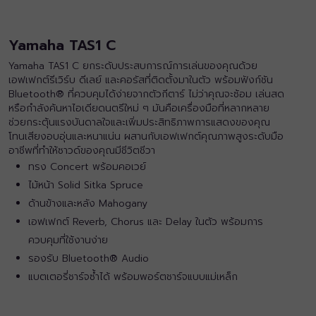
Yamaha TAS1 C
Yamaha TAS1 C ยกระดับประสบการณ์การเล่นของคุณด้วย
เอฟเฟกต์รีเวิร์บ ดีเลย์ และคอรัสที่ติดตั้งมาในตัว พร้อมฟังก์ชัน
Bluetooth® ที่ควบคุมได้ง่ายจากตัวกีตาร์ ไม่ว่าคุณจะซ้อม เล่นสด
หรือกำลังค้นหาไอเดียดนตรีใหม่ ๆ มันคือเครื่องมือที่หลากหลาย
ช่วยกระตุ้นแรงบันดาลใจและเพิ่มประสิทธิภาพการแสดงของคุณ
โทนเสียงอบอุ่นและหนาแน่น ผสานกับเอฟเฟกต์คุณภาพสูงระดับมือ
อาชีพที่ทำให้ซาวด์ของคุณมีชีวิตชีวา
ทรง Concert พร้อมคอเวย์
ไม้หน้า Solid Sitka Spruce
ด้านข้างและหลัง Mahogany
เอฟเฟกต์ Reverb, Chorus และ Delay ในตัว พร้อมการ
ควบคุมที่ใช้งานง่าย
รองรับ Bluetooth® Audio
แบตเตอรี่ชาร์จซ้ำได้ พร้อมพอร์ตชาร์จแบบแม่เหล็ก