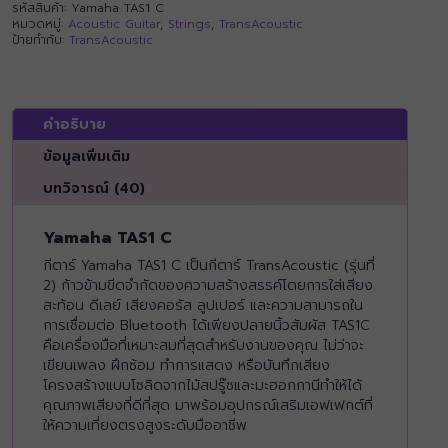
รหัสสินค้า:
Yamaha TAS1 C
หมวดหมู่:
Acoustic Guitar
,
Strings
,
TransAcoustic
ป้ายกำกับ:
TransAcoustic
คำอธิบาย
ข้อมูลเพิ่มเติม
บทวิจารณ์ (40)
Yamaha TAS1 C
กีตาร์ Yamaha TAS1 C เป็นกีตาร์ TransAcoustic (รุ่นที่
2) ก้าวข้ามขีดจำกัดของความสร้างสรรค์โดยการใส่เสียง
สะท้อน ดีเลย์ เสียงคอรัส ลูปเปอร์ และความสามารถใน
การเชื่อมต่อ Bluetooth ได้เพียงปลายนิ้วสัมผัส TAS1C
คือเครื่องมือที่เหมาะสมที่สุดสำหรับงานของคุณ ไม่ว่าจะ
เขียนเพลง ฝึกซ้อม ทำการแสดง หรือบันทึกเสียง
โครงสร้างแบบโซลิดจากไม้สปรู๊ซและมะฮอกกานีทำให้ได้
คุณภาพเสียงที่ดีที่สุด มาพร้อมอุปกรณ์เสริมเอฟเฟกต์ที่
ให้ความเที่ยงตรงสูงระดับมืออาชีพ