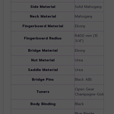
Side Material
Solid Mahogany
Sol
Neck Material
Mahogany
Mah
Fingerboard Material
Ebony
Ebo
R400 mm (15
R40
Fingerboard Radius
3/4")
3/4"
Bridge Material
Ebony
Ebo
Nut Material
Urea
Ure
Saddle Material
Urea
Ure
Bridge Pins
Black ABS
Bla
Open Gear
Ope
Tuners
Champagne-Gold
Cha
Body Binding
Black
Blac
Blue Ripple
Blue