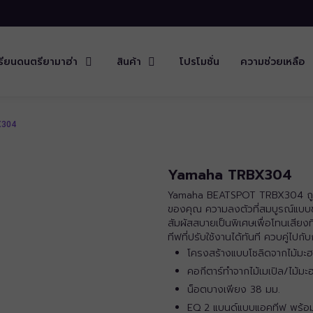
รียนดนตรียามาฮ่า
สินค้า
โปรโมชั่น
ความช่วยเหลือ
X304
Yamaha TRBX304
Yamaha BEATSPOT TRBX304 ถูกสร้
ของคุณ ความลงตัวที่สมบูรณ์แบบขอ
สัมผัสสบายเป็นพิเศษเพื่อโทนเสีย
ทีฟที่ปรับใช้งานได้ทันที ควบคู่ไ
โครงสร้างแบบโซลิดจากไม้มะ
คอกีตาร์ทำจากไม้เมเปิล/ไม้มะฮ
น็อตบางเพียง 38 มม.
EQ 2 แบนด์แบบแอคทีฟ พร้อม