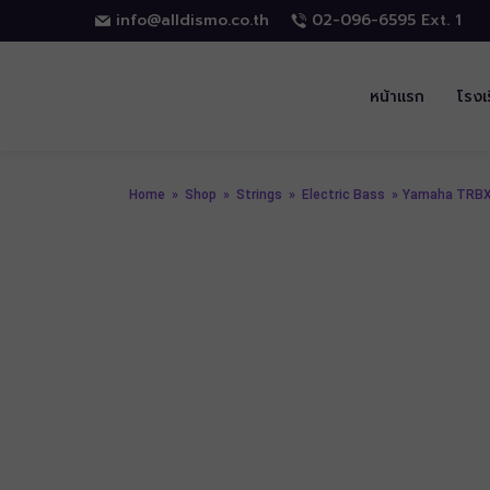
info@alldismo.co.th
02-096-6595 Ext. 1
หน้าแรก
โรงเ
Home
»
Shop
»
Strings
»
Electric Bass
»
Yamaha TRB