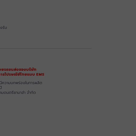
งรับ
วยรถขนส่งของบริษัท
ริการไปรษณีย์ไทยแบบ EMS
รณีความบกพร่องในการผลิต
ปี
ยามดนตรียามาฮ่า จำกัด