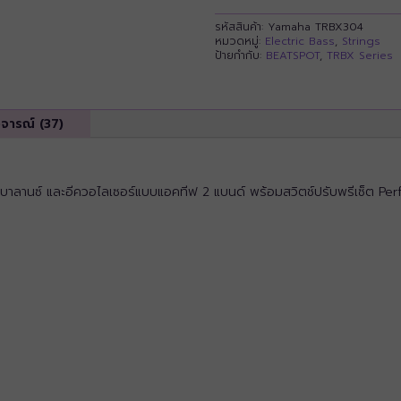
รหัสสินค้า:
Yamaha TRBX304
หมวดหมู่:
Electric Bass
,
Strings
ป้ายกำกับ:
BEATSPOT
,
TRBX Series
ิจารณ์ (37)
านซ์ และอีควอไลเซอร์แบบแอคทีฟ 2 แบนด์ พร้อมสวิตช์ปรับพรีเซ็ต Perfo