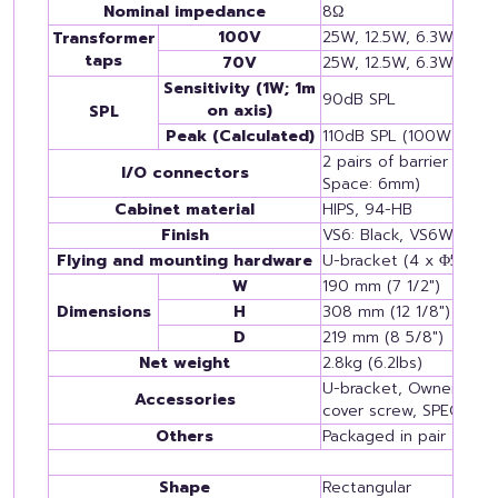
Nominal impedance
8Ω
100V
25W, 12.5W, 6.3W
Transformer
taps
70V
25W, 12.5W, 6.3W, 3.1W
Sensitivity (1W; 1m
90dB SPL
on axis)
SPL
Peak (Calculated)
110dB SPL (100W)
2 pairs of barrier strip
I/O connectors
Space: 6mm)
Cabinet material
HIPS, 94-HB
Finish
VS6: Black, VS6W: Whi
Flying and mounting hardware
U-bracket (4 x Φ5.5mm
W
190 mm (7 1/2")
Dimensions
H
308 mm (12 1/8")
D
219 mm (8 5/8")
Net weight
2.8kg (6.2lbs)
U-bracket, Owner's Man
Accessories
cover screw, SPECIFIC
Others
Packaged in pair
Shape
Rectangular