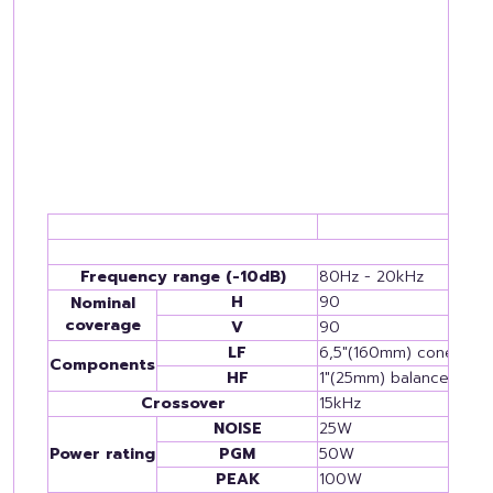
Frequency range (-10dB)
80Hz - 20kHz
H
90
Nominal
coverage
V
90
LF
6,5"(160mm) cone driv
Components
HF
1"(25mm) balanced do
Crossover
15kHz
NOISE
25W
Power rating
PGM
50W
PEAK
100W