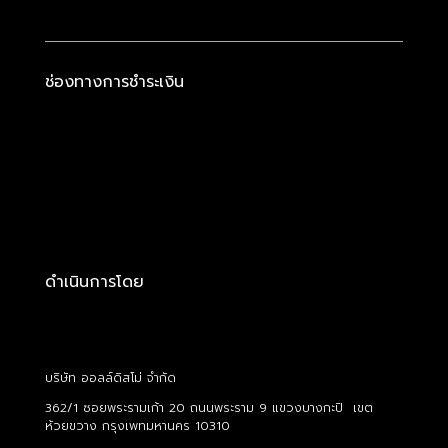
ช่องทางการชำระเงิน
ดำเนินการโดย
บริษัท ออลล์ดิสโม่ จำกัด
362/1 ซอยพระรามเก้า 20 ถนนพระราม 9 แขวงบางกะปิ เขต
ห้วยขวาง กรุงเพทมหานคร 10310