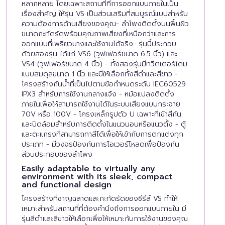
หลากหลาย โดยเฉพาะสถานที่ที่การออกแบบภายในเป็น
เรื่องสำคัญ ให้รุ่น VS เป็นส่วนเสริมที่สมบูรณ์แบบสำหรับ
ความต้องการด้านเสียงของคุณ- ลำโพงติดตั้งบนพื้นผิว
ขนาดกะทัดรัดพร้อมคุณภาพเสียงที่เหนือกว่าและการ
ออกแบบที่เพรียวบางและใช้งานได้จริง- รุ่นนี้ประกอบ
ด้วยสองรุ่น ได้แก่ VS6 (วูฟเฟอร์ขนาด 6.5 นิ้ว) และ
VS4 (วูฟเฟอร์ขนาด 4 นิ้ว) - ทั้งสองรุ่นมีทวีตเตอร์โดม
แบบสมดุลขนาด 1 นิ้ว และมีให้เลือกทั้งสีดำและสีขาว -
โครงสร้างกันน้ำที่เป็นไปตามข้อกำหนดระดับ IEC60529
IPX3 สำหรับการใช้งานกลางแจ้ง - หม้อแปลงติดตั้ง
ภายในเพื่อให้สามารถใช้งานได้ในระบบเสียงแบบกระจาย
70V หรือ 100V - โครงเหล็กรูปตัว U เฉพาะที่เข้าสีกัน
และปิดล้อมสำหรับการติดตั้งในแนวนอนหรือแนวตั้ง - ตู้
และตะแกรงที่สามารถทาสีได้เพื่อให้เข้ากับการตกแต่งทุก
ประเภท - มีวงจรป้องกันการโอเวอร์โหลดเพื่อป้องกัน
ส่วนประกอบของลำโพง
Easily adaptable to virtually any
environment with its sleek, compact
and functional design
โครงสร้างที่ชาญฉลาดและกะทัดรัดของซีรีส์ VS ทำให้
เหมาะสำหรับสถานที่ที่ต้องคำนึงถึงการออกแบบภายใน มี
รุ่นสีดำและสีขาวให้เลือกเพื่อให้เหมาะกับการใช้งานของคุณ