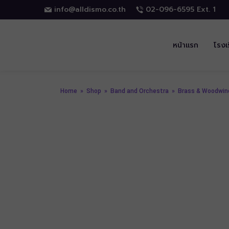
info@alldismo.co.th
02-096-6595 Ext. 1
หน้าแรก
โรงเ
Home
»
Shop
»
Band and Orchestra
»
Brass & Woodwin