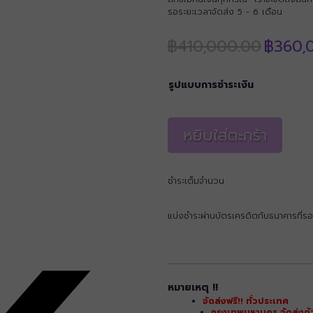
รอระยะเวลาจัดส่ง 5 - 6 เดือน
Origina
฿
410,000.00
฿
360,
price
was:
฿410,00
รูปแบบการชำระเงิน
หยิบใส่ตะกร้า
ชำระเต็มจำนวน
แบ่งชำระผ่านบัตรเครดิตกับธนาคารที่รอ
หมายเหตุ !!
จัดส่งฟรี!! ทั่วประเทศ
กรุงเทพมหานคร จัดส่งด้