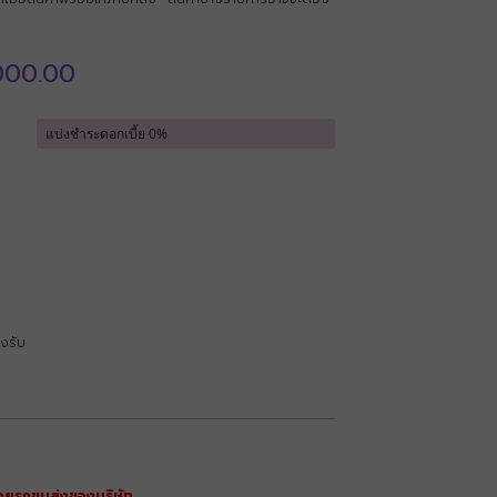
l
Current
000.00
price
is:
0.00.
฿360,000.00.
งรับ
วยรถขนส่งของบริษัท