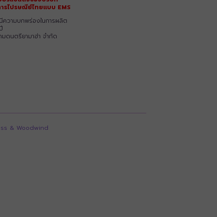
ริการไปรษณีย์ไทยแบบ EMS
รณีความบกพร่องในการผลิต
ปี
ยามดนตรียามาฮ่า จำกัด
ass & Woodwind