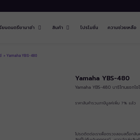
รียนดนตรียามาฮ่า
สินค้า
โปรโมชั่น
ความช่วยเหลือ
d
»
Yamaha YBS-480
Yamaha YBS-480
Yamaha YBS-480 บาริโทนแซกโซโฟ
ราคาสินค้ารวมภาษีมูลค่เพิ่ม 7% แล้ว
โปรดติดต่อเราเพื่อตรวจสอบสต็อกสินค้าก
สิทธิ์ไม่คืนเงินทุกกรณี เราจะจัดส่งสิ